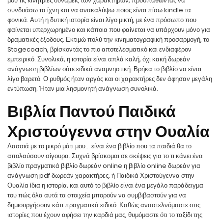
μου τις κινήτριες δυνάμεις των χαρακτήρων, προσπαθώντας να
συνδυάσω τα ίχνη και να ανακαλύψω ποιος είναι πίσω kindle τα
φονικά. Αυτή η δυτική ιστορία είναι λίγο μικτή, με ένα πρόσωπο που
φαίνεται υπερχωρημένο και κάποια που φαίνεται να υπάρχουν μόνο για
δραματικές έξοδους. Εκτιμώ πολύ την κινηματογραφική προσαρμογή, το
Stagecoach, βρίσκοντάς το πιο αποτελεσματικό και ενδιαφέρον
εμπειρικό. Συνολικά, η ιστορία είναι απλά καλή, όχι κακή δωρεάν
ανάγνωση βιβλίων ούτε ειδικά αναμνηστική. Βρήκα το βιβλίο να είναι
λίγο βαρετό. Ο ρυθμός ήταν αργός και οι χαρακτήρες δεν άφησαν μεγάλη
εντύπωση. Ήταν μια λησμονητή ανάγνωση συνολικά.
Βιβλία Παντού Παιδικά
Χριστούγεννα στην Ουαλία
Λασσιά με το μικρό μάτι μου… είναι ένα βιβλίο που τα παιδιά θα το
απολαύσουν σίγουρα. Συχνά βρίσκομαι σε σκέψεις για το τι κάνει ένα
βιβλίο πραγματικά βιβλίο δωρεάν online η βιβλίο online δωρεάν για
ανάγνωση pdf δωρεάν χαρακτήρες, ή Παιδικά Χριστούγεννα στην
Ουαλία ίδια η ιστορία, και αυτό το βιβλίο είναι ένα μεγάλο παράδειγμα
του πώς όλα αυτά τα στοιχεία μπορούν να συμβιβαστούν για να
δημιουργήσουν κάτι πραγματικά ειδικό. Καθώς αναστελνόμαστε στις
ιστορίες που έχουν αφήσει την καρδιά μας, θυμόμαστε ότι το ταξίδι της