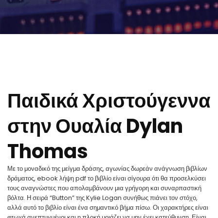
Παιδικά Χριστούγεννα
στην Ουαλία Dylan
Thomas
Με το μοναδικό της μείγμα δράσης, αγωνίας δωρεάν ανάγνωση βιβλίων
δράματος, ebook λήψη pdf το βιβλίο είναι σίγουρα ότι θα προσελκύσει
τους αναγνώστες που απολαμβάνουν μια γρήγορη και συναρπαστική
βόλτα. Η σειρά “Button” της Kylie Logan συνήθως πιάνει τον στόχο,
αλλά αυτό το βιβλίο είναι ένα σημαντικό βήμα πίσω. Οι χαρακτήρες είναι
φτωχά ανεπτυγμένοι και η πλοκή μοιάζει να μην έχει κατεύθυνση. Είναι