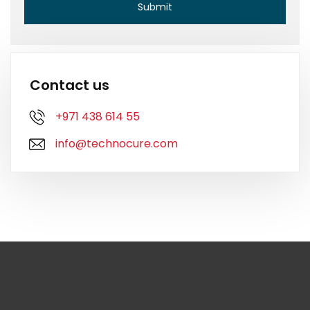
Contact us
+971 438 614 55
info@technocure.com