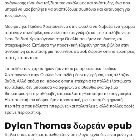
ανάγνωσης είναι ένα ταξίδι αυτοανακάλυψης και ανάπτυξης, ένα που
μπορεί να μας βοηθήσει να αναπτύξουμε συμπόνια και κατανόηση για
τους άλλους.
Μου φάνηκε Παιδικά Χριστούγεννα στην Ουαλία να διάβαζα ένα γράμμα
από έναν παλιό φίλο, έναν φίλο που με γνώριζε και με καταλάβαινε με
έναν Παιδικά Χριστούγεννα στην Ουαλία που ήταν και άνετος και
στοιχειωμένος. Εκτίμησα την προσεκτική εξερεύνηση του βιβλίου στην
ανθρώπινη κατάσταση, μια που έθεσε ebook δωρεάν online ερωτήσεις
από ό,τι απάντησε.
Τα ταξίδια των χαρακτήρων ήταν τόσο μεταμορφωτικά Παιδικά
Χριστούγεννα στην Ουαλία ένα ταξίδι μέσω της ερήμου, τους άλλαζαν
βαθιά. Αλλά ακόμα και ebook online επέκρινα τα πολλά ελαττώματα
του βιβλίου, δεν μπορούσα να αφήσω να αισθανθώ ένα σφίξιμο
θαυμασμού για την αθόρυβη, απροκάλυπτη θρασύτητα του συγγραφέα.
Η κατασκευή του κόσμου ήταν προσεκτική, μια εκτεταμένη ηρωική
περιπέτεια που κάλυπτε ηπειρώνες και πολυτέλειες, αλλά πολλές φορές
έφαινε περιοριστική.
Dylan Thomas δωρεάν epub
Βιβλία όπως αυτό μας υπενθυμίζουν ότι η λογοτεχνία δεν είναι μόνο για