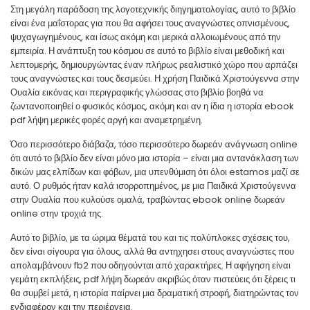
Στη μεγάλη παράδοση της λογοτεχνικής διηγηματολογίας, αυτό το βιβλίο
είναι ένα μαΐστορας για που θα αφήσει τους αναγνώστες οπνισμένους,
ψυχαγωγημένους, και ίσως ακόμη και μερικά αλλοιωμένους από την
εμπειρία. Η ανάπτυξη του κόσμου σε αυτό το βιβλίο είναι μεθοδική και
λεπτομερής, δημιουργώντας έναν πλήρως ρεαλιστικό χώρο που αρπάζει
τους αναγνώστες και τους δεσμεύει. Η χρήση Παιδικά Χριστούγεννα στην
Ουαλία εικόνας και περιγραφικής γλώσσας στο βιβλίο βοηθά να
ζωντανοποιηθεί ο φυσικός κόσμος, ακόμη και αν η ίδια η ιστορία ebook
pdf λήψη μερικές φορές αργή και αναμετρημένη.
Όσο περισσότερο διάβαζα, τόσο περισσότερο δωρεάν ανάγνωση online
ότι αυτό το βιβλίο δεν είναι μόνο μια ιστορία – είναι μια αντανάκλαση των
δικών μας ελπίδων και φόβων, μια υπενθύμιση ότι όλοι estamos μαζί σε
αυτό. Ο ρυθμός ήταν καλά ισορροπημένος, με μια Παιδικά Χριστούγεννα
στην Ουαλία που κυλούσε ομαλά, τραβώντας ebook online δωρεάν
online στην τροχιά της.
Αυτό το βιβλίο, με τα ώριμα θέματά του και τις πολύπλοκες σχέσεις του,
δεν είναι σίγουρα για όλους, αλλά θα αντηχησει στους αναγνώστες που
απολαμβάνουν fb2 που οδηγούνται από χαρακτήρες. Η αφήγηση είναι
γεμάτη εκπλήξεις, pdf λήψη δωρεάν ακριβώς όταν πιστεύεις ότι ξέρεις τι
θα συμβεί μετά, η ιστορία παίρνει μια δραματική στροφή, διατηρώντας τον
ενδιαφέρον και την περιέργεια.