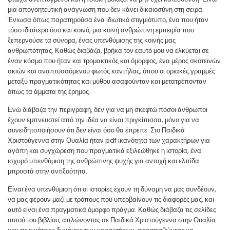
μια απογοητευτική ανάγνωση που δεν κάνει δικαιοσύνη στη σειρά.
Ένιωσα όπως παρατηρούσα ένα ιδιωτικό στιγμιότυπο, ένα που ήταν
τόσο ιδιαίτερο όσο και κοινό, μια κοινή ανθρώπινη εμπειρία που
ξεπερνούσε τα σύνορα, ένας υπενθύμισης της κοινής μας
ανθρωπότητας. Καθώς διαβάζα, βρήκα τον εαυτό μου να ελκύεται σε
έναν κόσμο που ήταν και τρομακτικός και όμορφος, ένα μέρος σκοτεινών
σκιών και αναπτυσσόμενου φωτός καντήλας, όπου οι οριακές γραμμές
μεταξύ πραγματικότητας και μύθου ασαφούνταν και μετατρέπονταν
όπως τα άμματα της έρημος.
Ενώ διάβαζα την περιγραφή, δεν για να μη σκεφτώ πόσοι άνθρωποι
έχουν εμπνευστεί από την ιδέα να είναι πριγκίπισσα, μόνο για να
συνειδητοποιήσουν ότι δεν είναι όσο θα έπρεπε. Στο Παιδικά
Χριστούγεννα στην Ουαλία ήταν pdf ικανότητα των χαρακτήρων για
αγάπη και συγχώρεση που πραγματικά εξιλεώθηκε η ιστορία, ένα
ισχυρό υπενθύμιση της ανθρώπινης ψυχής για αντοχή και ελπίδα
μπροστά στην αντιξοότητα.
Είναι ένα υπενθύμιση ότι οι ιστορίες έχουν τη δύναμη να μας συνδέουν,
να μας φέρουν μαζί με τρόπους που υπερβαίνουν τις διαφορές μας, και
αυτό είναι ένα πραγματικά όμορφο πράγμα. Καθώς διάβαζα τις σελίδες
αυτού του βιβλίου, απλώνοντας σε Παιδικά Χριστούγεννα στην Ουαλία