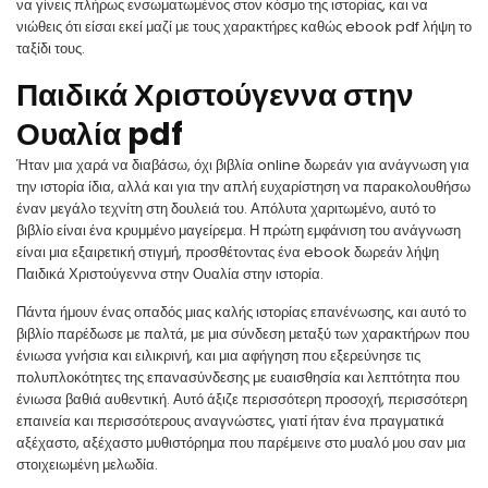
να γίνεις πλήρως ενσωματωμένος στον κόσμο της ιστορίας, και να
νιώθεις ότι είσαι εκεί μαζί με τους χαρακτήρες καθώς ebook pdf λήψη το
ταξίδι τους.
Παιδικά Χριστούγεννα στην
Ουαλία pdf
Ήταν μια χαρά να διαβάσω, όχι βιβλία online δωρεάν για ανάγνωση για
την ιστορία ίδια, αλλά και για την απλή ευχαρίστηση να παρακολουθήσω
έναν μεγάλο τεχνίτη στη δουλειά του. Απόλυτα χαριτωμένο, αυτό το
βιβλίο είναι ένα κρυμμένο μαγείρεμα. Η πρώτη εμφάνιση του ανάγνωση
είναι μια εξαιρετική στιγμή, προσθέτοντας ένα ebook δωρεάν λήψη
Παιδικά Χριστούγεννα στην Ουαλία στην ιστορία.
Πάντα ήμουν ένας οπαδός μιας καλής ιστορίας επανένωσης, και αυτό το
βιβλίο παρέδωσε με παλτά, με μια σύνδεση μεταξύ των χαρακτήρων που
ένιωσα γνήσια και ειλικρινή, και μια αφήγηση που εξερεύνησε τις
πολυπλοκότητες της επανασύνδεσης με ευαισθησία και λεπτότητα που
ένιωσα βαθιά αυθεντική. Αυτό άξιζε περισσότερη προσοχή, περισσότερη
επαινεία και περισσότερους αναγνώστες, γιατί ήταν ένα πραγματικά
αξέχαστο, αξέχαστο μυθιστόρημα που παρέμεινε στο μυαλό μου σαν μια
στοιχειωμένη μελωδία.