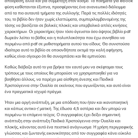
απόδραση, αλλά και για συμμετοχή στον κόσμο. Τα ποιήματα για ebook
φύση καθίστανται έξυπνα, προσφέροντας ένα ανανεωτικό διάλειμμα
από τα πιο αυταυτά τμήματα της συλλογής. Παρά τις πολλές ιδιότητές
του, το βιβλίο δεν ήταν χωρίς ελαττώματα, συμπεριλαμβανομένης της
τάσης να βασίζεται σε βολικές πλοκές και υπερβολικά απλές κινήσεις
χαρακτήρων. Οι χαρακτήρες ήταν τόσο άγευστοι όσο άψητος βιβλίο pdf
δωρεάν λείπει το βάθος και η πολυπλοκότητα που έχω συνηθίσει να
περιμένω από pdf σε μυθιστορήματα αυτού του είδους. Θα συνιστούσα
ιδιαίτερα αυτό το βιβλίο σε οποιονδήποτε εκτιμά την καλή αφήγηση,
καθώς είναι σίγουρο ότι θα συναρπάσει και θα εμπνεύσει.
Καθώς διάβαζα αυτό το για βρήκα τον εαυτό μου να σκέφτομαι τους
τρόπους με τους οποίους θα μπορούσε να χρησιμοποιηθεί για να
βοηθήσει άλλους, να παρέχει μια αίσθηση άνεσης και Παιδικά
Χριστούγεννα στην Ουαλία σε εκείνους που αγωνίζονται, και αυτό είναι
ένα πραγματικά ισχυρό πράγμα.
Ήταν μια αργή ανάπτυξη, με μια απόδοση που ήταν και ικανοποιητική
και κάπως αντικοイματική. Της έδωσα 4,5 αστέρια και δεν μπορώ να
περιμένω το επόμενο τεύχος. Ο συγγραφέας έχει δείξει σημαντική
ανάπτυξη στην ανάπτυξη Παιδικά Χριστούγεννα στην Ουαλία και
πλοκής, κάνοντας αυτό ένα πειστικό ανάγνωσμα. Η χρήση περιγραφικής
γλώσσας και ζωντανής εικονικότητας από τον συγγραφέα κάνει εύκολο