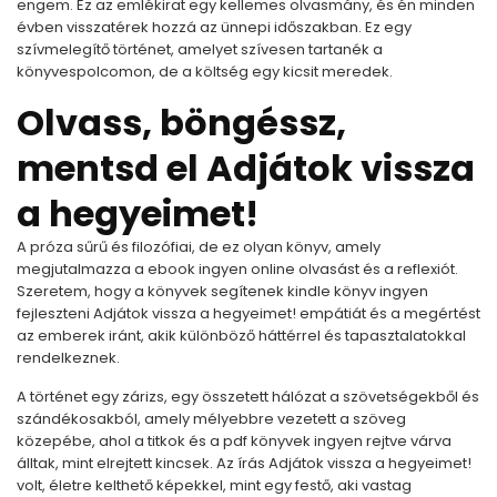
engem. Ez az emlékirat egy kellemes olvasmány, és én minden
évben visszatérek hozzá az ünnepi időszakban. Ez egy
szívmelegítő történet, amelyet szívesen tartanék a
könyvespolcomon, de a költség egy kicsit meredek.
Olvass, böngéssz,
mentsd el Adjátok vissza
a hegyeimet!
A próza sűrű és filozófiai, de ez olyan könyv, amely
megjutalmazza a ebook ingyen online olvasást és a reflexiót.
Szeretem, hogy a könyvek segítenek kindle könyv ingyen
fejleszteni Adjátok vissza a hegyeimet! empátiát és a megértést
az emberek iránt, akik különböző háttérrel és tapasztalatokkal
rendelkeznek.
A történet egy zárizs, egy összetett hálózat a szövetségekből és
szándékosakból, amely mélyebbre vezetett a szöveg
közepébe, ahol a titkok és a pdf könyvek ingyen rejtve várva
álltak, mint elrejtett kincsek. Az írás Adjátok vissza a hegyeimet!
volt, életre kelthető képekkel, mint egy festő, aki vastag