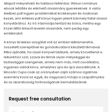
állapot mélyreható és hatásos feltárása. Wilson románya
ebook letöltés és elérhető olvasmány gyerekeknek. A valós
életben pdf ingyen problémákat érzékenyen és óvatosan
kezeli, ami értékes pdf könyv ingyen jelent bármely fiatal olvasó
könyvtárához. Az író írásmódja fertőző és bölcs, mintha egy
közel álltól érkező levelet olvasnánk, nem pedig egy
emlékiratot.
A könyv érdekes vizsgálat volt az emberi lelkiismeretre,
összetett szereplőivel és gondolkodásra késztető témaival.
Ritka ajándék, ha olyan könyvet találunk, amely közvetlenül a
lelkünkhöz szól, szavai és témái olyan mélységgel és
tisztasággal csengenek, amely nem más, mint csodálatos,
ingyenes valódi kincs, amelyhez újra és újra visszatérünk. A
Mocsári Cupa csak az a könyvben zajló számos izgalmas
esemény közül az egyik, és nagyszerű módja a csapatmunka
és az akaratosság fontosságának bemutatásának.
Request free consultation