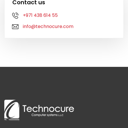
Contact us
+971 438 614 55
info@technocure.com