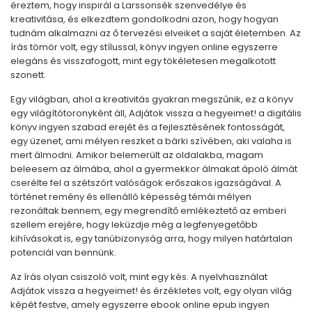
éreztem, hogy inspirál a Larssonsék szenvedélye és
kreativitása, és elkezdtem gondolkodni azon, hogy hogyan
tudnám alkalmazni az ő tervezési elveiket a saját életemben. Az
írás tömör volt, egy stílussal, könyv ingyen online egyszerre
elegáns és visszafogott, mint egy tökéletesen megalkotott
szonett.
Egy világban, ahol a kreativitás gyakran megszűnik, ez a könyv
egy világítótoronyként áll, Adjátok vissza a hegyeimet! a digitális
könyv ingyen szabad erejét és a fejlesztésének fontosságát,
egy üzenet, ami mélyen reszket a bárki szívében, aki valaha is
mert álmodni. Amikor belemerült az oldalakba, magam
beleesem az álmába, ahol a gyermekkor álmakat ápoló álmát
cserélte fel a szétszórt valóságok erőszakos igazságával. A
történet remény és ellenálló képesség témái mélyen
rezonáltak bennem, egy megrendítő emlékeztető az emberi
szellem erejére, hogy leküzdje még a legfenyegetőbb
kihívásokat is, egy tanúbizonyság arra, hogy milyen határtalan
potenciál van bennünk.
Az írás olyan csiszoló volt, mint egy kés. A nyelvhasználat
Adjátok vissza a hegyeimet! és érzékletes volt, egy olyan világ
képét festve, amely egyszerre ebook online epub ingyen