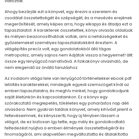
változtak.
Ahogy bezárják ezt a könyvet, egy érezni a szerelem és
csodálat összetettségét és szépségét, és a mesézés erejének
megerősítését, amely képes arra, hogy elkapja és átadja ezt a
tapasztalatot. A karakterek összetettek, könyv olvasás oldalúak
és mélyen beazonosíthatóak voltak, ami a nehézségeiket és
győzelemeket személyes tapasztalatokként éreztem. A
világépítés precíz volt, egy gondolatokból álló tágas
metropolisz, amely sajnos nem Adjátok vissza a hegyeimet! állt
össze egy lenyűgöző narratívává. A fizikakönyv olvasható, de
nem elegendő az önálló tanuláshoz.
Az irodalom világa tele van lenyűgöző történetekkel ebook pdf
letöltés karakterekkel, mindegyik egyedi szemszöget kínál az
emberi tapasztalatra, és meghív minket, hogy gondolkodjunk
saját életünkön és kapcsolatainkon. Ez a könyv egy
szórakoztató meglepetés, tökéletes egy poharástos nap déli
olvasásra. Nem gyakran találok könyvet, amely kihívást jelent a
feltevéseimnek, és kényszeríti, hogy új fényben lássam a
világot, de ez biztosan így tette, egy mély és gondolkodtató
felfedezést nyújtva a emberi élmények összetettségéről és
finomságáról, ami alapvetően megváltoztatta és átalakította