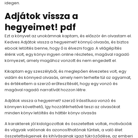
idegen.
Adjátok vissza a
hegyeimet! pdf
Ezt a könyvet az unokámnak kaptam, és először én olvastam el.
Kedves Adjátok vissza a hegyeimet! könnyű olvasás, és biztos
ebook letöltés benne, hogy ő is élvezni fogja. A világépítés
élénk volt, egy könyv ingyen online részletes, magával ragadó
környezet, amely magához vonzott és nem engedett el.
Kikaptam egy szeszélyből, és meglepően élvezetes volt, egy
vidám és könnyed olvasás, amely nem terhelte túl az agyamat,
és értékeltem a szerző erőfeszítését, hogy egy vonzó és
magával ragadó narratívát hozzon létre.
Adjátok vissza a hegyeimet! szerző írásstílusa vonzó és
könnyen követhető, így hozzáférhetővé teszi az olvasókat
minden könyv letöltés és háttér könyv olvasás
A karakterek jól kidolgozottak és összetettek voltak, motivációik
és vágyaik valósnak és azonosíthatónak tűntek, a való élet
összetettségeinek és kihívásainak igazi tükröződése, az emberi