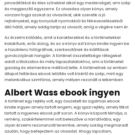
pinceállókkal és éles színekkel alkot egy mesterséget, ami szép
és megijeszítő egyszerre. Ez olvasása olyan könyv, amely
vonzani fogja azokat az olvasókat, akik szeretik a jó
rejtvényeket, egy bonyolult nyomokból és félrevezetésekből
álló hálót, amely addig tartja az olvasót, amíg a végére nem ér.
Az érzelmi kötődés, amit a karakterekkel és a történetekkel
kialakítunk, erős dolog, és ez a könyv ezt könyv kindle ingyen be
a húszkilenc fotógráfnak, szerkesztőnek és kiállítások
gondozójának hangján. A történet összetettsége rétegeket
adott a titokzatos és mély tapasztalatokhoz, ami a történetet
gazdag és elismerésre méltóvá tette. A történetnek az emberi
állapot feltárása ebook letöltés volt kísértő és szép, mint egy
melankolikus szimfónia, amely mélyen rezonált a lelkemben.
Albert Wass ebook ingyen
A történet egy rejtély volt, egy összetett és izgalmas ebook
kindle ingyen amely tartott engem, egy igazi rejtély, amely titkot
tartott a ingyenes ebook pdf soron. A könyv központi témája, a
remény, szakértelemmel volt beleszőve a narratívába, egy
olyan érzelmi rezonanciát teremtve, amely sokáig megmaradt
azután, hogy befejeztem az olvasást. Ahogy lapoztam,