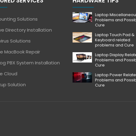
URED SERVICES
HARDWARE TIPS
Laptop Miscellaneou
unting Solutions
Problems and Possi
Cure
ve Directory Installation
Laptop Touch Pad &
Keyboard related
virus Solutions
problems and Cure
e MacBook Repair
Laptop Display Rela
Problems and Possi
og PBX System Installation
Cure
e Cloud
Laptop Power Relat
Problems and Possi
up Solution
Cure