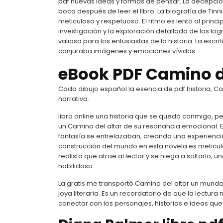
pdf nuevas ideas y formas de pensar. La decepc
boca después de leer el libro. La biografía de Tin
meticuloso y respetuoso. El ritmo es lento al princ
investigación y la exploración detallada de los lo
valiosa para los entusiastas de la historia. La escr
conjuraba imágenes y emociones vívidas.
eBook PDF Camino d
Cada dibujo español la esencia de pdf historia, Ca
narrativa.
libro online​ una historia que se quedó conmigo,
un Camino del altar de su resonancia emocional. E
fantasía se entrelazaban, creando una experienci
construcción del mundo en esta novela es meticu
realista que atrae al lector y se niega a soltarl
habilidoso.
La gratis me transportó Camino del altar un mundo
joya literaria. Es un recordatorio de que la lectura
conectar con los personajes, historias e ideas qu