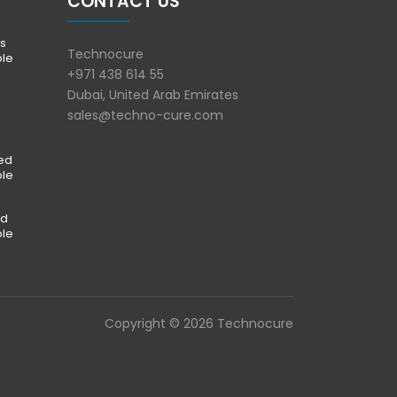
CONTACT US
s
Technocure
ble
+971 438 614 55
Dubai, United Arab Emirates
sales@techno-cure.com
ted
ble
ed
ble
Copyright © 2026 Technocure