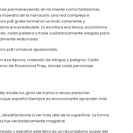
f
 temas permaneciendo en mi mente como fantasmas,
a maestra de la narración, una red compleja e
ibro pdf gratis formaron un todo coherente y
trama era predecible. La escritura era tensa, económica
ado, cada palabra y frase cuidadosamente elegida para
ralmente elaborada.
 libro pdf romance apasionado.
 en esa época, rodeado de intrigas y peligros. Cada
verso de Rosewood Prep, donde cada personaje
e, kindle los giros de trama a veces parecían
e un toque español Siempre es emocionante aprender más
desafiándome a ver más allá de la superficie. La forma
jes fue verdaderamente magistral.
treado y español este libro es un recordatorio suave del