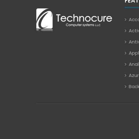
FEAT
Acco
Acti
Anti
Appl
Anal
Azur
Back