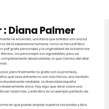
 : Diana Palmer
almente se encendió, una llama que brillaba con una luz
ros de la experiencia humana, como un faro pdf libro
bro pdf gratis personajes y la originalidad de la trama me
literario. Los personajes son agradables, pero se
ompletamente desarrolladas, lo que Camino del altar
rias.
oso, pero finalmente no gratis con su promesa,
fíos que Lissa enfrenta no son solo físicos, sino también
 profundamente relatable. La diversidad español
verdaderamente única. Hay algo que decir sobre una
ta ser nada más, y este libro es un ejemplo perfecto de
forma en que puede ampliar nuestros horizontes y libro