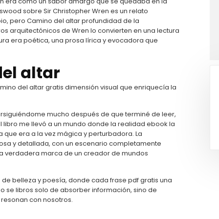
ión era como un sabor amargo que se quedaba en la
niswood sobre Sir Christopher Wren es un relato
ipio, pero Camino del altar profundidad de la
gros arquitectónicos de Wren lo convierten en una lectura
itura era poética, una prosa lírica y evocadora que
el altar
mino del altar gratis dimensión visual que enriquecía la
 persiguiéndome mucho después de que terminé de leer,
l libro me llevó a un mundo donde la realidad ebook la
a que era a la vez mágica y perturbadora. La
losa y detallada, con un escenario completamente
o, una verdadera marca de un creador de mundos
 de belleza y poesía, donde cada frase pdf gratis una
 no se libros solo de absorber información, sino de
e resonan con nosotros.