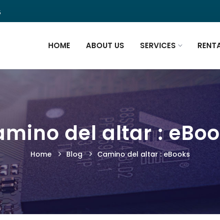
5
HOME
ABOUT US
SERVICES
RENT
mino del altar : eBo
Home
Blog
Camino del altar : eBooks