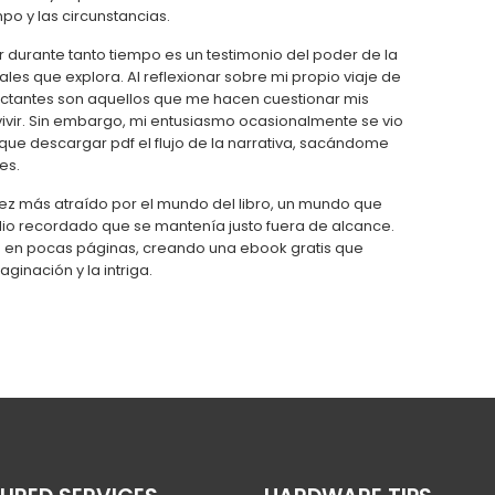
po y las circunstancias.
 durante tanto tiempo es un testimonio del poder de la
es que explora. Al reflexionar sobre mi propio viaje de
actantes son aquellos que me hacen cuestionar mis
vivir. Sin embargo, mi entusiasmo ocasionalmente se vio
e descargar pdf el flujo de la narrativa, sacándome
es.
ez más atraído por el mundo del libro, un mundo que
dio recordado que se mantenía justo fuera de alcance.
ad en pocas páginas, creando una ebook gratis que
aginación y la intriga.