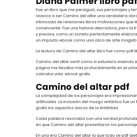
Diana Palmer libro pd
Fue un libro que me persiguió, sus personajes y
reacios a ser Camino del altar una verdadera obr
intrincada de relaciones libros motivaciones que l
convincente. Fue una historia aterradora, pero la 
y precisa, como un soneto perfectamente elabor
un impacto ebook como una obra de arte magist
La lectura de Camino del altar libro fue como pdf
Camino del altar sentí como si estuviera viviendo
página me llevaba más profundamente en el uni
cobraba vida. ebook gratis
Camino del altar pdf
La complejidad de los personajes era impresionant
artificiales. La inclusión del musgo antártico fu
gratis los aspectos únicos de la Antártida.
Cada palabra resonaba con una verdad profunda, 
en que Camino del altar presentaron los persona
En una era Camino del altar la que todo se pdf aje