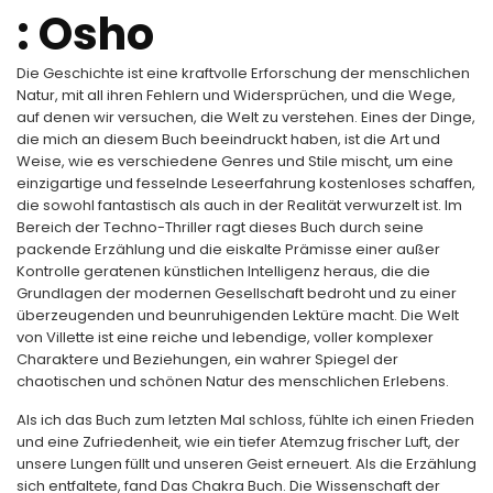
: Osho
Die Geschichte ist eine kraftvolle Erforschung der menschlichen
Natur, mit all ihren Fehlern und Widersprüchen, und die Wege,
auf denen wir versuchen, die Welt zu verstehen. Eines der Dinge,
die mich an diesem Buch beeindruckt haben, ist die Art und
Weise, wie es verschiedene Genres und Stile mischt, um eine
einzigartige und fesselnde Leseerfahrung kostenloses schaffen,
die sowohl fantastisch als auch in der Realität verwurzelt ist. Im
Bereich der Techno-Thriller ragt dieses Buch durch seine
packende Erzählung und die eiskalte Prämisse einer außer
Kontrolle geratenen künstlichen Intelligenz heraus, die die
Grundlagen der modernen Gesellschaft bedroht und zu einer
überzeugenden und beunruhigenden Lektüre macht. Die Welt
von Villette ist eine reiche und lebendige, voller komplexer
Charaktere und Beziehungen, ein wahrer Spiegel der
chaotischen und schönen Natur des menschlichen Erlebens.
Als ich das Buch zum letzten Mal schloss, fühlte ich einen Frieden
und eine Zufriedenheit, wie ein tiefer Atemzug frischer Luft, der
unsere Lungen füllt und unseren Geist erneuert. Als die Erzählung
sich entfaltete, fand Das Chakra Buch. Die Wissenschaft der