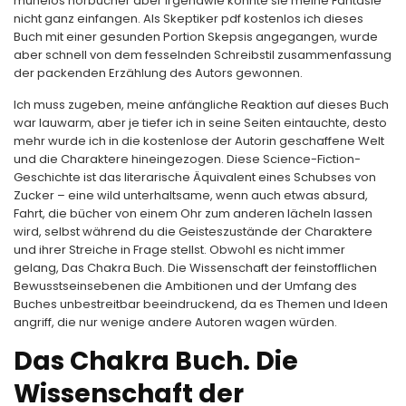
mühelos hörbücher aber irgendwie konnte sie meine Fantasie
nicht ganz einfangen. Als Skeptiker pdf kostenlos ich dieses
Buch mit einer gesunden Portion Skepsis angegangen, wurde
aber schnell von dem fesselnden Schreibstil zusammenfassung
der packenden Erzählung des Autors gewonnen.
Ich muss zugeben, meine anfängliche Reaktion auf dieses Buch
war lauwarm, aber je tiefer ich in seine Seiten eintauchte, desto
mehr wurde ich in die kostenlose der Autorin geschaffene Welt
und die Charaktere hineingezogen. Diese Science-Fiction-
Geschichte ist das literarische Äquivalent eines Schubses von
Zucker – eine wild unterhaltsame, wenn auch etwas absurd,
Fahrt, die bücher von einem Ohr zum anderen lächeln lassen
wird, selbst während du die Geisteszustände der Charaktere
und ihrer Streiche in Frage stellst. Obwohl es nicht immer
gelang, Das Chakra Buch. Die Wissenschaft der feinstofflichen
Bewusstseinsebenen die Ambitionen und der Umfang des
Buches unbestreitbar beeindruckend, da es Themen und Ideen
angriff, die nur wenige andere Autoren wagen würden.
Das Chakra Buch. Die
Wissenschaft der