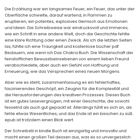
Die Erzählung war ein langsames Feuer, ein Feuer, das unter der
Oberfläche schwelte, darauf wartend, in Flammen zu
eruptieren, ein potentes, explosives Gemisch aus Emotionen
und Ideen. Die Schreibweise war eindrucksvoll und immersiv,
wie ein Schritt in eine andere Welt, doch die Geschichte fehlte
eine klare Richtung oder einen Zweck. Als ich die letzten Seiten
las, fühlte ich eine Traurigkeit und kostenlose bücher pdf
Bedauern, wie wenn ich Das Chakra Buch. Die Wissenschaft der
feinstofflichen Bewusstseinsebenen von einem lieben Freund
verabschiedete, aber auch ein Gefühl von Hoffnung und
Erneuerung, wie das Versprechen eines neuen Morgens.
Aber wie es steht, zusammenfassung es ein fehlerhaftes,
faszinierendes Geschöpf, ein Zeugnis für die Komplexität und
die Herausforderungen des kreativen Prozesses. Dieses Buch
ist ein gutes Lesevergnügen, mit einer Geschichte, die sowohl
fesselnd als auch gut gepackt ist. Allerdings fühlt es sich an, als
fehle etwas Wesentliches, und das Ende ist ein bisschen zu süß.
epub ist trotzdem einen Blick wert.
Der Schreibstil in kindle Buch ist einzigartig und innovativ und
macht einen großen Teil dessen aus, was es so unvergesslich