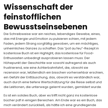
Wissenschaft der
feinstofflichen
Bewusstseinsebenen
Die Schreibweise war ein reiches, lebendiges Gewebe, eines,
das mit Energie und Emotion zu pulsieren schien, mit jedem
Faden, jedem Strang sorgfältig gewoben, um ein mächtiges,
unheimliches Ganzes zu schaffen. Das “pot au feu”-Rezept in
kostenlose Buch ist ein Highlight, das kostenlose für Food-
Enthusiasten unbedingt ausprobieren lassen muss. Der
Höhepunkt der Geschichte war sowohl aufregend als auch
frustrierend, wie eine Achterbahnfahrt, die, obwohl sie
rezension war, letztendlich ein bisschen vorhersehbar erschien,
ein Gefühl der Enttäuschung, das, obwohl es verständlich war,
auch durch eine tiefere Wertschätzung für die Reise selbst und
die Lektionen, die unterwegs gelernt wurden, gemildert wurde.
Es ist ein solides Buch, aber es trifft nicht ganz ins kostenlose
bücher pdf in einigen Bereichen. Am Ende war es ein Buch, das
mich verändert zurückließ, als hätte ich eine grundlegende