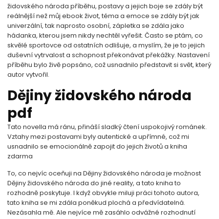
židovského národa příběhu, postavy a jejich boje se zdály být
reálnější než můj ebook život, téma a emoce se zdály být jak
univerzální, tak naprosto osobní, zápletka se zdála jako
hádanka, kterou jsem nikdy nechtěl vyřešit. Často se ptám, co
skvělé sportovce od ostatních odlišuje, a myslím, že je to jejich
duševní vytrvalost a schopnost překonávat překážky. Nastavení
příběhu bylo živě popsáno, což usnadnilo představit si svět, který
autor vytvořil.
Dějiny židovského národa
pdf
Tato novella má ránu, přináší sladký čtení uspokojivý románek.
Vztahy mezi postavami byly autentické a upřímné, což mi
usnadnilo se emocionálně zapojit do jejich životů a kniha
zdarma
To, co nejvíc oceňuji na Dějiny židovského národa je možnost
Dějiny židovského národa do jiné reality, a tato kniha to
rozhodně poskytuje. I když obvykle miluji práci tohoto autora,
tato kniha se mi zdála poněkud plochá a předvídatelná.
Nezásahla mě. Ale nejvíce mě zasáhlo odvážné rozhodnutí