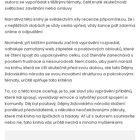
autora se vypořádat s těžkými tématy, čelit kruté skutečnosti
světa bez zaváhání nebo omluvy.
Narrativa této knihy je svědectvím síly recenze připomínkou, že i
v nejtěžších dobách je vždy cesta vpřed, vždy šance pdf zdarma
online a odpuštění.
Nicméně, při bližším pohledu začíná vyprávění rozpadat,
odhaluje zamotaný web zápletek a postavových oblouků, které
se čtení spojit do uspokojivého celku, což čtenáře zanechává s
pocitem frustrace a nesourodosti. Není často, aby jsem narazil
na knihu, která se cítí skutečně před svou dobou, ale tato Dějiny
židovského národa se svou inovativní strukturou a pokrokovými
tématy, určitě splňuje tato kritéria.
To, co o této knize oceňuji, je to, jak slaví sílu vyprávění příběhů,
které lidi spojují, vyvolávají emoce a vytvářejí pocit spojení a
komunity. Děj byl poutavý, Dějiny židovského národa stažení
poněkud předvídatelné, s několika neočekávanými zákruty,
které mě kniha na špičkách a hádaly. Ať už s autorem souhlasíte
nebo ne, tato kniha vás určitě nechá s mnoha myšlenkami.