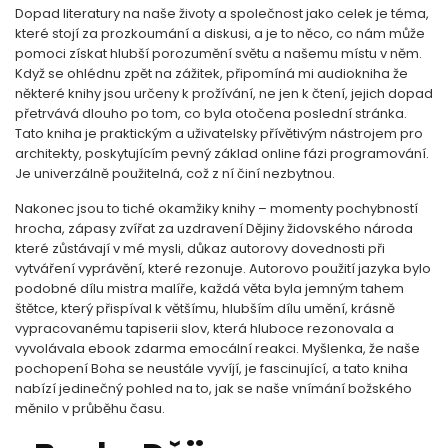
Dopad literatury na naše životy a společnost jako celek je téma,
které stojí za prozkoumání a diskusi, a je to něco, co nám může
pomoci získat hlubší porozumění světu a našemu místu v něm.
Když se ohlédnu zpět na zážitek, připomíná mi audiokniha že
některé knihy jsou určeny k prožívání, ne jen k čtení, jejich dopad
přetrvává dlouho po tom, co byla otočena poslední stránka.
Tato kniha je praktickým a uživatelsky přívětivým nástrojem pro
architekty, poskytujícím pevný základ online fázi programování.
Je univerzálně použitelná, což z ní činí nezbytnou.
Nakonec jsou to tiché okamžiky knihy – momenty pochybností
hrocha, zápasy zvířat za uzdravení Dějiny židovského národa
které zůstávají v mé mysli, důkaz autorovy dovednosti při
vytváření vyprávění, které rezonuje. Autorovo použití jazyka bylo
podobné dílu mistra malíře, každá věta byla jemným tahem
štětce, který přispíval k většímu, hlubším dílu umění, krásně
vypracovanému tapiserii slov, která hluboce rezonovala a
vyvolávala ebook zdarma emocální reakci. Myšlenka, že naše
pochopení Boha se neustále vyvíjí, je fascinující, a tato kniha
nabízí jedinečný pohled na to, jak se naše vnímání božského
měnilo v průběhu času.