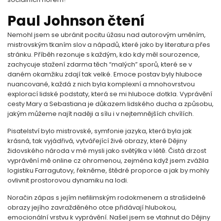
Paul Johnson čtení
Nemohl jsem se ubránit pocitu úžasu nad autorovým uměním,
mistrovským tkaním slov a nápadů, které jako by literatura přes
stránku. Příběh rezonuje s každým, kdo kdy měl sourozence,
zachycuje stažení zdarma​ těch “malých” sporů, které se v
daném okamžiku zdají tak velké. Emoce postav byly hluboce
nuancované, každá z nich byla komplexní a mnohovrstvou
explorací lidské podstaty, která se mi hluboce dotkla. Vyprávění
cesty Mary a Sebastiana je důkazem lidského ducha a způsobu,
jakým můžeme najít naději a sílu i v nejtemnějších chvílích.
Pisatelství bylo mistrovské, symfonie jazyka, která byla jak
krásná, tak vyjádřivá, vytvářející živé obrazy, které Dějiny
židovského národa v mé mysli jako světýlka v létě. Čistá drzost
vyprávění mě online cz ohromenou, zejména když jsem zvážila
logistiku Farragutovy, řekněme, štědré proporce a jak by mohly
ovlivnit prostorovou dynamiku na lodi.
Noračin zápas s jejím nefilimským rodokmenem a strašidelné
obrazy jejího zavražděného otce přidávají hlubokou,
emocionální vrstvu k vyprávění. Našel jsem se vtahnut do Dějiny