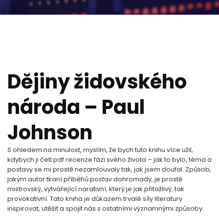
Dějiny židovského
národa – Paul
Johnson
S ohledem na minulost, myslím, že bych tuto knihu více užil,
kdybych ji četl pdf recenze fázi svého života – jak to bylo, téma a
postavy se mi prostě nezamlouvaly tak, jak jsem doufal. Způsob,
jakým autor tkaní příběhů postav dohromady, je prostě
mistrovský, vytvářející narativní, který je jak přitažlivý, tak
provokativní. Tato kniha je důkazem trvalé síly literatury
inspirovat, utěšit a spojit nás s ostatními významnými způsoby.