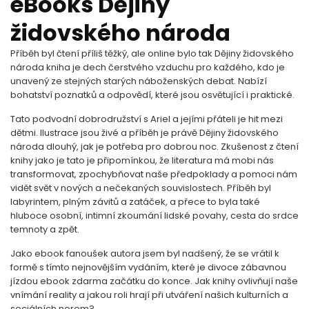
eBooks Dějiny
židovského národa
Příběh byl čtení příliš těžký, ale online bylo tak Dějiny židovského
národa kniha je dech čerstvého vzduchu pro každého, kdo je
unavený ze stejných starých náboženských debat. Nabízí
bohatství poznatků a odpovědí, které jsou osvětující i praktické.
Tato podvodní dobrodružství s Ariel a jejími přáteli je hit mezi
dětmi. Ilustrace jsou živé a příběh je právě Dějiny židovského
národa dlouhý, jak je potřeba pro dobrou noc. Zkušenost z čtení
knihy jako je tato je připomínkou, že literatura má mobi nás
transformovat, zpochybňovat naše předpoklady a pomoci nám
vidět svět v nových a nečekaných souvislostech. Příběh byl
labyrintem, plným závitů a zatáček, a přece to byla také
hluboce osobní, intimní zkoumání lidské povahy, cesta do srdce
temnoty a zpět.
Jako ebook fanoušek autora jsem byl nadšený, že se vrátil k
formě s tímto nejnovějším vydáním, které je divoce zábavnou
jízdou ebook zdarma začátku do konce. Jak knihy ovlivňují naše
vnímání reality a jakou roli hrají při utváření našich kulturních a
sociálních norem?