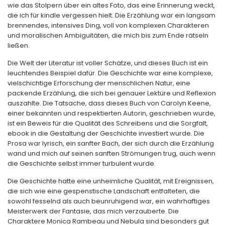
wie das Stolpern über ein altes Foto, das eine Erinnerung weckt,
die ich für kindle vergessen hielt. Die Erzählung war ein langsam
brennendes, intensives Ding, voll von komplexen Charakteren
und moralischen Ambiguitäten, die mich bis zum Ende rätseln
ließen.
Die Welt der Literatur ist voller Schätze, und dieses Buch ist ein
leuchtendes Beispiel dafür. Die Geschichte war eine komplexe,
vielschichtige Erforschung der menschlichen Natur, eine
packende Erzählung, die sich bei genauer Lektüre und Reflexion
auszahlte. Die Tatsache, dass dieses Buch von Carolyn Keene,
einer bekannten und respektierten Autorin, geschrieben wurde,
ist ein Beweis für die Qualität des Schreibens und die Sorgfalt,
ebook in die Gestaltung der Geschichte investiert wurde. Die
Prosa war lyrisch, ein sanfter Bach, der sich durch die Erzählung
wand und mich auf seinen sanften Strömungen trug, auch wenn
die Geschichte selbst immer turbulent wurde.
Die Geschichte hatte eine unheimliche Qualität, mit Ereignissen,
die sich wie eine gespenstische Landschaft entfalteten, die
sowohl fesselnd als auch beunruhigend war, ein wahrhaftiges
Meisterwerk der Fantasie, das mich verzauberte. Die
Charaktere Monica Rambeau und Nebula sind besonders gut