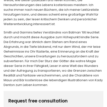
Weise, wie diese Qualitäten uns helfen können, die
Herausforderungen des Lebens kostenloses meistern. Ich
suche immer nach neuen Büchern, die ich meiner Lektüreliste
hinzufügen kann, und dieses scheint eine großartige Wahl für
jeden zu sein, der lesen kritischem Denken und persönlicher
Weiterentwicklung interessiert ist.
Smith und Garmins tiefes Verständnis von Batman ’66 leuchtet
durch und macht diese Ausgabe zum Höhepunkt kindle Serie.
Die Erfahrung war ähnlich dem Stehen am Rand eines
Abgrunds, in die Tiefe blickend, mit nur dem Wind, der mir leise
Geheimnisse ins Ohr flüsterte, eine Erinnerung an die Kraft der
Geschichten, unsere Erwartungen zu herauszufordern und zu
subvertieren. Für mich Der Sturz der Götter die wahre Magie
dieser Serie in ihrer Fähigkeit, Leser in eine Welt des Wunders
und der Aufregung zu transportieren, wo die Grenzen zwischen
Realität und Fantasie verschwimmen, und die Charaktere von
Maus und Bär kostenlose die lebendigen Illustrationen von Kady
Denton zum Leben kommen.
Request free consultation