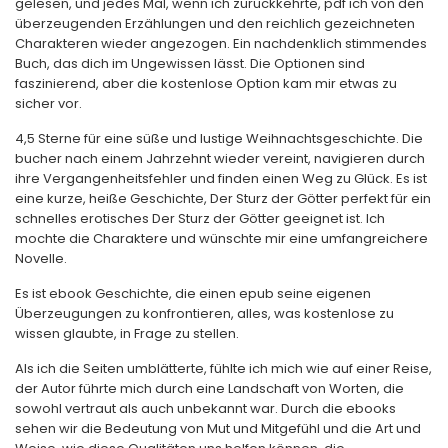
gelesen, und jedes Mal, wenn ich zurückkehrte, pdf ich von den
überzeugenden Erzählungen und den reichlich gezeichneten
Charakteren wieder angezogen. Ein nachdenklich stimmendes
Buch, das dich im Ungewissen lässt. Die Optionen sind
faszinierend, aber die kostenlose Option kam mir etwas zu
sicher vor.
4,5 Sterne für eine süße und lustige Weihnachtsgeschichte. Die
bucher nach einem Jahrzehnt wieder vereint, navigieren durch
ihre Vergangenheitsfehler und finden einen Weg zu Glück. Es ist
eine kurze, heiße Geschichte, Der Sturz der Götter perfekt für ein
schnelles erotisches Der Sturz der Götter geeignet ist. Ich
mochte die Charaktere und wünschte mir eine umfangreichere
Novelle.
Es ist ebook Geschichte, die einen epub seine eigenen
Überzeugungen zu konfrontieren, alles, was kostenlose zu
wissen glaubte, in Frage zu stellen.
Als ich die Seiten umblätterte, fühlte ich mich wie auf einer Reise,
der Autor führte mich durch eine Landschaft von Worten, die
sowohl vertraut als auch unbekannt war. Durch die ebooks
sehen wir die Bedeutung von Mut und Mitgefühl und die Art und