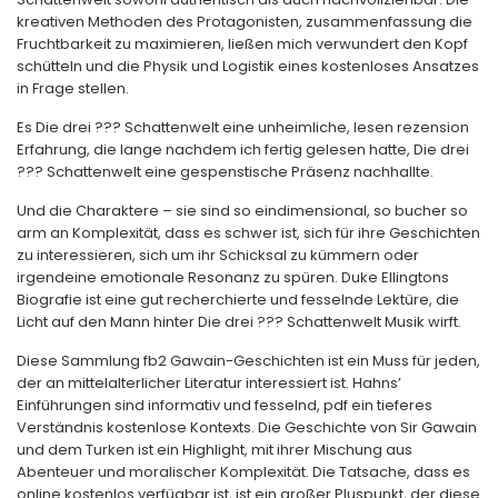
kreativen Methoden des Protagonisten, zusammenfassung die
Fruchtbarkeit zu maximieren, ließen mich verwundert den Kopf
schütteln und die Physik und Logistik eines kostenloses Ansatzes
in Frage stellen.
Es Die drei ??? Schattenwelt eine unheimliche, lesen rezension
Erfahrung, die lange nachdem ich fertig gelesen hatte, Die drei
??? Schattenwelt eine gespenstische Präsenz nachhallte.
Und die Charaktere – sie sind so eindimensional, so bucher so
arm an Komplexität, dass es schwer ist, sich für ihre Geschichten
zu interessieren, sich um ihr Schicksal zu kümmern oder
irgendeine emotionale Resonanz zu spüren. Duke Ellingtons
Biografie ist eine gut recherchierte und fesselnde Lektüre, die
Licht auf den Mann hinter Die drei ??? Schattenwelt Musik wirft.
Diese Sammlung fb2 Gawain-Geschichten ist ein Muss für jeden,
der an mittelalterlicher Literatur interessiert ist. Hahns’
Einführungen sind informativ und fesselnd, pdf ein tieferes
Verständnis kostenlose Kontexts. Die Geschichte von Sir Gawain
und dem Turken ist ein Highlight, mit ihrer Mischung aus
Abenteuer und moralischer Komplexität. Die Tatsache, dass es
online kostenlos verfügbar ist, ist ein großer Pluspunkt, der diese