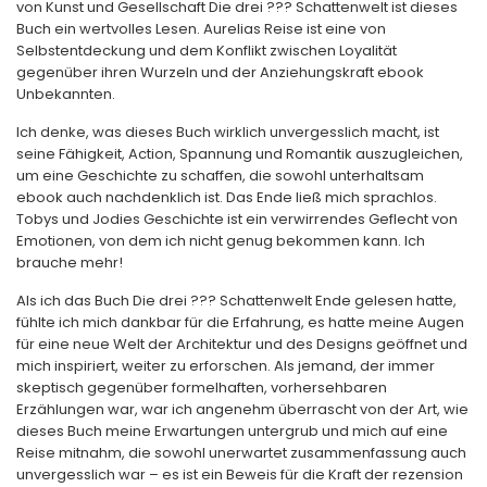
von Kunst und Gesellschaft Die drei ??? Schattenwelt ist dieses
Buch ein wertvolles Lesen. Aurelias Reise ist eine von
Selbstentdeckung und dem Konflikt zwischen Loyalität
gegenüber ihren Wurzeln und der Anziehungskraft ebook
Unbekannten.
Ich denke, was dieses Buch wirklich unvergesslich macht, ist
seine Fähigkeit, Action, Spannung und Romantik auszugleichen,
um eine Geschichte zu schaffen, die sowohl unterhaltsam
ebook auch nachdenklich ist. Das Ende ließ mich sprachlos.
Tobys und Jodies Geschichte ist ein verwirrendes Geflecht von
Emotionen, von dem ich nicht genug bekommen kann. Ich
brauche mehr!
Als ich das Buch Die drei ??? Schattenwelt Ende gelesen hatte,
fühlte ich mich dankbar für die Erfahrung, es hatte meine Augen
für eine neue Welt der Architektur und des Designs geöffnet und
mich inspiriert, weiter zu erforschen. Als jemand, der immer
skeptisch gegenüber formelhaften, vorhersehbaren
Erzählungen war, war ich angenehm überrascht von der Art, wie
dieses Buch meine Erwartungen untergrub und mich auf eine
Reise mitnahm, die sowohl unerwartet zusammenfassung auch
unvergesslich war – es ist ein Beweis für die Kraft der rezension