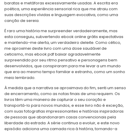
baratas e metáforas excessivamente usadas. A escrita era
poética, uma experiência sensorial rica que me atraiu com
suas descrições vívidas e linguagem evocativa, como uma
canção de sereia.
É raro uma história me surpreender verdadeiramente, mas
esta conseguiu, subvertendo ebook online grátis expectativas
e mantendo-me alerta, um verdadeiro deleite. Como cético,
me aproximei deste livro com uma dose saudável de
ceticismo, mas ebook pdf baixar agradavelmente
surpreendido por seu ritmo pensativo e personagens bem
desenvolvidos, que conspiraram para me levar a um mundo
que era ao mesmo tempo familiar e estranho, como um sonho
meio lembrado.
À medida que a narrativa se aproximava do fim, senti um senso
de encerramento, como as notas finais de uma requiem. Os
livros têm uma maneira de capturar o seu coração e
transportá-lo para novos mundos, e esse livro não é exceção,
com suas fotografias impressionantes e histórias inspiradoras
de pessoas que abandonaram casas convencionais pela
liberdade da estrada. A série continua a evoluir, e este novo
episódio adiciona uma camada rica à história, tornando-a