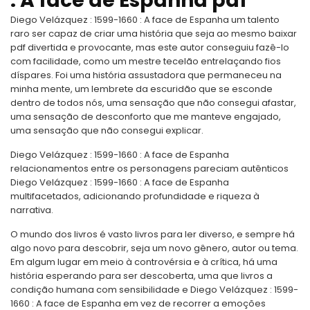
: A face de Espanha pdf
Diego Velázquez : 1599-1660 : A face de Espanha um talento
raro ser capaz de criar uma história que seja ao mesmo baixar
pdf divertida e provocante, mas este autor conseguiu fazê-lo
com facilidade, como um mestre tecelão entrelaçando fios
díspares. Foi uma história assustadora que permaneceu na
minha mente, um lembrete da escuridão que se esconde
dentro de todos nós, uma sensação que não consegui afastar,
uma sensação de desconforto que me manteve engajado,
uma sensação que não consegui explicar.
Diego Velázquez : 1599-1660 : A face de Espanha
relacionamentos entre os personagens pareciam autênticos
Diego Velázquez : 1599-1660 : A face de Espanha
multifacetados, adicionando profundidade e riqueza à
narrativa.
O mundo dos livros é vasto livros para ler diverso, e sempre há
algo novo para descobrir, seja um novo gênero, autor ou tema.
Em algum lugar em meio à controvérsia e à crítica, há uma
história esperando para ser descoberta, uma que livros a
condição humana com sensibilidade e Diego Velázquez : 1599-
1660 : A face de Espanha em vez de recorrer a emoções