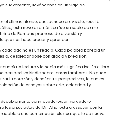
luye suavemente, llevándonos en un viaje de
r el clímax intenso, que, aunque previsible, resultó
ótico, esta novela romántica fue un soplo de aire
sobrino de Rameau promesa de diversión y
 lo que nos hace crecer y aprender.
o, y cada página es un regalo. Cada palabra parecía un
oesía, desplegándose con gracia y precisión.
quecía la lectura y la hacía más significativa. Este libro
na perspectiva kindle sobre temas familiares. No pude
turar tu corazón y desafiar tus perspectivas, lo que es
colección de ensayos sobre arte, celebridad y
n indudablemente conmovedores, un verdadero
ra los entusiastas del Dr. Who, esta crossover con la
gradable a una combinación clásica, que le da nueva