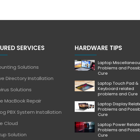
URED SERVICES
HARDWARE TIPS
Laptop Miscellaneou
unting Solutions
Problems and Possi
Cure
ve Directory Installation
Laptop Touch Pad &
Keyboard related
virus Solutions
problems and Cure
e MacBook Repair
Laptop Display Rela
Problems and Possi
og PBX System Installation
Cure
e Cloud
Laptop Power Relat
Problems and Possi
up Solution
Cure