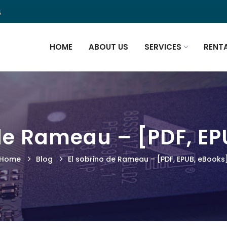
5
HOME
ABOUT US
SERVICES
RENT
 de Rameau – [PDF, EP
Home
Blog
El sobrino de Rameau – [PDF, EPUB, eBooks