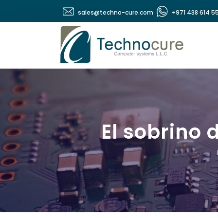
sales@techno-cure.com
+971 438 614 5
El sobrino