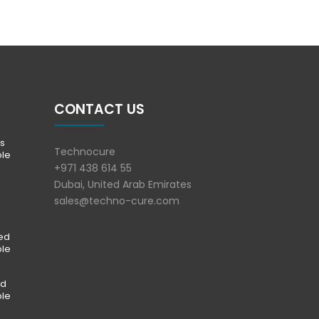
CONTACT US
s
Technocure
ble
+971 438 614 55
Dubai, United Arab Emirates
sales@techno-cure.com
ted
ble
ed
ble