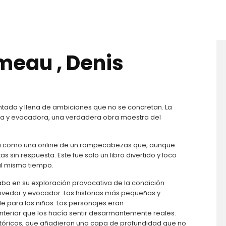
meau , Denis
ntada y llena de ambiciones que no se concretan. La
sa y evocadora, una verdadera obra maestra del
tía como una online de un rompecabezas que, aunque
in respuesta. Este fue solo un libro divertido y loco
 al mismo tiempo.
icaba en su exploración provocativa de la condición
vedor y evocador. Las historias más pequeñas y
le para los niños. Los personajes eran
interior que los hacía sentir desarmantemente reales.
tóricos, que añadieron una capa de profundidad que no