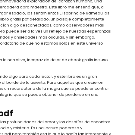
na conmovedora exploración del corazón humano, una
erdadera obra maestra. Este libro me enseñó que, a
rgar espacio, los sentimientos El sobrino de Rameau las
libro gratis pdf detallado, un paisaje completamente
arecían algo desconectados, como observadores más
bro puede ser a la vez un reflejo de nuestras esperanzas
undos y ansiedades más oscuras, y sin embargo,
ordatorio de que no estamos solos en este universo
en la narrativa, incapaz de dejar de ebook gratis incluso
endo algo para cada lector, y este libro es un gran
 al borde de tu asiento. Para aquellos que crecieron
 es un recordatorio de la magia que se puede encontrar
 alegría que se puede obtener de perderse en una
pdf
a las profundidades del amor y los desafíos de encontrar
io y misterio. Es una lectura poderosa y
s pdf pero también era lo que lo hacía tan interesante y