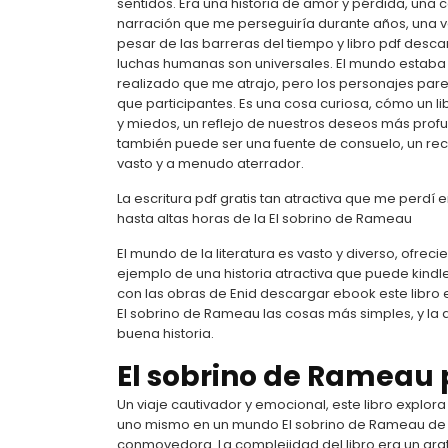
sentidos. Era una historia de amor y pérdida, u
narración que me perseguiría durante años, una v
pesar de las barreras del tiempo y libro pdf desca
luchas humanas son universales. El mundo estaba 
realizado que me atrajo, pero los personajes p
que participantes. Es una cosa curiosa, cómo un li
y miedos, un reflejo de nuestros deseos más prof
también puede ser una fuente de consuelo, un rec
vasto y a menudo aterrador.
La escritura pdf gratis tan atractiva que me perdí 
hasta altas horas de la El sobrino de Rameau
El mundo de la literatura es vasto y diverso, ofreci
ejemplo de una historia atractiva que puede kindle
con las obras de Enid descargar ebook este libro
El sobrino de Rameau las cosas más simples, y la
buena historia.
El sobrino de Rameau 
Un viaje cautivador y emocional, este libro explor
uno mismo en un mundo El sobrino de Rameau de od
conmovedora. La complejidad del libro era un grati