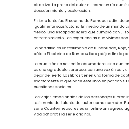
atractivo. La prosa del autor es como un río que f
descubrimiento y exploración.
El ritmo lento fue El sobrino de Rameau redimido po
igualmente satisfactorio. En medio de un mundo ca
fresco, una escapada ligera que cumplió con El 
entretenimiento. Las experiencias que vivimos son
La narrativa es un testimonio de tu habilidad, Roj
pétalo El sobrino de Rameau libro pdf jardín de p
La erudición no se sentía abrumadora, sino que enri
es una agradable sorpresa, con una voz única y u
dejar de leerlo. Los libros tienen una forma de cap
exactamente lo que hace este libro en pdf con su 
cuestiones sociales.
Los viajes emocionales de los personajes fuero
testimonio del talento del autor como narrador. Pa
serie Countermeasures es un online un regreso a
vida pdf gratis la serie original.