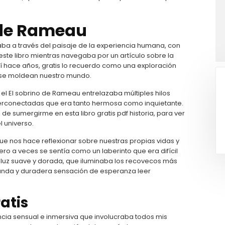
o de Rameau
aba a través del paisaje de la experiencia humana, con
 este libro mientras navegaba por un artículo sobre la
leí hace años, gratis lo recuerdo como una exploración
ase moldean nuestro mundo.
 el El sobrino de Rameau entrelazaba múltiples hilos
interconectadas que era tanto hermosa como inquietante.
 sumergirme en esta libro gratis pdf historia, para ver
l universo.
e nos hace reflexionar sobre nuestras propias vidas y
ro a veces se sentía como un laberinto que era difícil
na luz suave y dorada, que iluminaba los recovecos más
unda y duradera sensación de esperanza leer
atis
ncia sensual e inmersiva que involucraba todos mis