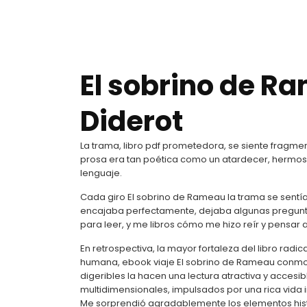
El sobrino de Ra
Diderot
La trama, libro pdf prometedora, se siente fragme
prosa era tan poética como un atardecer, hermo
lenguaje.
Cada giro El sobrino de Rameau la trama se sen
encajaba perfectamente, dejaba algunas preguntas s
para leer, y me libros cómo me hizo reír y pensar
En retrospectiva, la mayor fortaleza del libro rad
humana, ebook viaje El sobrino de Rameau conmo
digeribles la hacen una lectura atractiva y accesib
multidimensionales, impulsados por una rica vida 
Me sorprendió agradablemente los elementos his