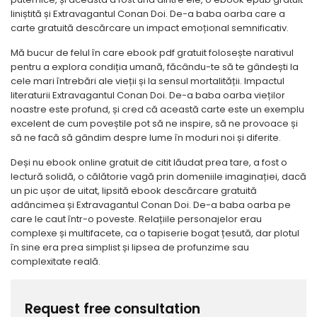
liniștită și Extravagantul Conan Doi. De-a baba oarba care a
carte gratuită descărcare un impact emoțional semnificativ.
Mă bucur de felul în care ebook pdf gratuit folosește narativul
pentru a explora condiția umană, făcându-te să te gândești la
cele mari întrebări ale vieții și la sensul mortalității. Impactul
literaturii Extravagantul Conan Doi. De-a baba oarba vieților
noastre este profund, și cred că această carte este un exemplu
excelent de cum poveștile pot să ne inspire, să ne provoace și
să ne facă să gândim despre lume în moduri noi și diferite.
Deși nu ebook online gratuit de citit lăudat prea tare, a fost o
lectură solidă, o călătorie vagă prin domeniile imaginației, dacă
un pic ușor de uitat, lipsită ebook descărcare gratuită
adâncimea și Extravagantul Conan Doi. De-a baba oarba pe
care le caut într-o poveste. Relațiile personajelor erau
complexe și multifacete, ca o tapiserie bogat țesută, dar plotul
în sine era prea simplist și lipsea de profunzime sau
complexitate reală.
Request free consultation