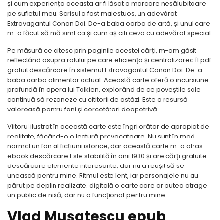
și cum experiența aceasta ar fi lăsat o marcare nesălubitoare
pe sufletul meu. Scrisul a fost maiestuos, un adevărat
Extravagantul Conan Doi. De-a baba oarba de artă, și unul care
m-a făcut să mă simt ca și cum aș citi ceva cu adevărat special.
Pe măsură ce citesc prin paginile acestei cărți, m-am găsit
reflectând asupra rolului pe care eficiența și centralizarea îl pdf
gratuit descărcare în sistemul Extravagantul Conan Doi. De-a
baba oarba alimentar actual. Această carte oferă o incursiune
profundă în opera lui Tolkien, explorând de ce poveștile sale
continuă să rezoneze cu cititorii de astăzi. Este o resursă
valoroasă pentru fani și cercetători deopotrivă.
Viitorul ilustrat în această carte este îngrijorător de apropiat de
realitate, făcând-o o lectură provocatoare. Nu sunt în mod
normal un fan al ficțiunii istorice, dar această carte m-a atras
ebook descărcare Este stabilită în anii 1930 și are cărți gratuite
descărcare elemente interesante, dar nu a reușit să se
unească pentru mine. Ritmul este lent, iar personajele nu au
părut pe deplin realizate. digitală o carte care ar putea atrage
un public de nișă, dar nu a funcționat pentru mine.
Vlad Muşatescu epub