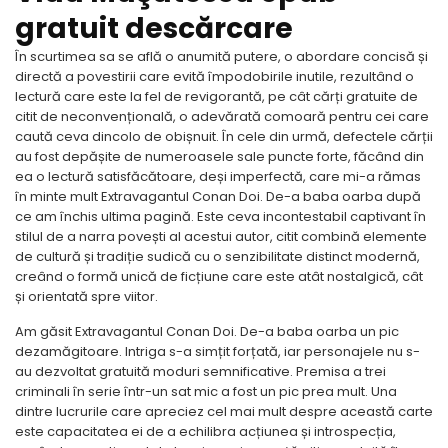
gratuit descărcare
În scurtimea sa se află o anumită putere, o abordare concisă și
directă a povestirii care evită împodobirile inutile, rezultând o
lectură care este la fel de revigorantă, pe cât cărți gratuite de
citit de neconvențională, o adevărată comoară pentru cei care
caută ceva dincolo de obișnuit. În cele din urmă, defectele cărții
au fost depășite de numeroasele sale puncte forte, făcând din
ea o lectură satisfăcătoare, deși imperfectă, care mi-a rămas
în minte mult Extravagantul Conan Doi. De-a baba oarba după
ce am închis ultima pagină. Este ceva incontestabil captivant în
stilul de a narra povești al acestui autor, citit combină elemente
de cultură și tradiție sudică cu o senzibilitate distinct modernă,
creând o formă unică de ficțiune care este atât nostalgică, cât
și orientată spre viitor.
Am găsit Extravagantul Conan Doi. De-a baba oarba un pic
dezamăgitoare. Intriga s-a simțit forțată, iar personajele nu s-
au dezvoltat gratuită moduri semnificative. Premisa a trei
criminali în serie într-un sat mic a fost un pic prea mult. Una
dintre lucrurile care apreciez cel mai mult despre această carte
este capacitatea ei de a echilibra acțiunea și introspecția,