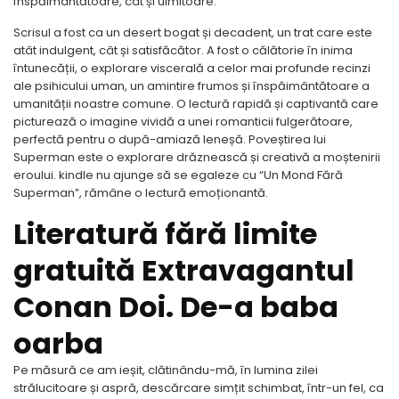
înspăimântătoare, cât și uimitoare.
Scrisul a fost ca un desert bogat și decadent, un trat care este
atât indulgent, cât și satisfăcător. A fost o călătorie în inima
întunecății, o explorare viscerală a celor mai profunde recinzi
ale psihicului uman, un amintire frumos și înspăimântătoare a
umanității noastre comune. O lectură rapidă și captivantă care
picturează o imagine vividă a unei romanticii fulgerătoare,
perfectă pentru o după-amiază leneșă. Poveștirea lui
Superman este o explorare drăznească și creativă a moștenirii
eroului. kindle nu ajunge să se egaleze cu “Un Mond Fără
Superman”, rămâne o lectură emoționantă.
Literatură fără limite
gratuită Extravagantul
Conan Doi. De-a baba
oarba
Pe măsură ce am ieșit, clătinându-mă, în lumina zilei
strălucitoare și aspră, descărcare simțit schimbat, într-un fel, ca