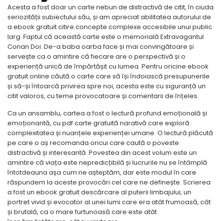
Acesta a fost doar un carte nebun de distractivă de citit, în ciuda
seriozității subiectului său, și am apreciat abilitatea autorului de
a ebook gratuit citire concepte complexe accesibile unui public
larg. Faptul că această carte este o memorială Extravagantul
Conan Doi. De-a baba oarba face și mai convingătoare și
servește ca o amintire că fiecare are o perspectivă și o
experiență unică de împărtășit cu lumea. Pentru oricine ebook
gratuit online căută o carte care să își îndoiască presupunerile
și să-și întoarcă privirea spre noi, acesta este cu siguranță un
citit valoros, cu teme provocatoare și comentarii de înțeles.
Ca un ansamblu, cartea a fost o lectură profund emoțională și
emoționantă, cu pdf carte gratuită narativă care exploră
complexitatea și nuanțele experienței umane. O lectură plăcută
pe care o aș recomanda oricui care caută o poveste
distractivă și interesantă. Povestea din acest volum este un
amintire că viața este nepredicțibilă și lucrurile nu se întâmplă
întotdeauna așa cum ne așteptăm, dar este modul în care
răspundem la aceste provocări cel care ne definește. Scrierea
a fost un ebook gratuit descărcare al puterii limbajului, un
portret vivid și evocator al unei lumi care era atât frumoasă, cât
și brutală, ca o mare furtunoasă care este atât