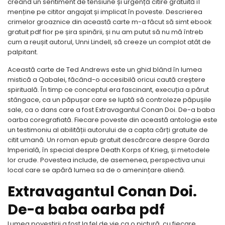
creând un sentiment de tensiune și urgență citire gratuită îl
menține pe cititor angajat și implicat în poveste. Descrierea
crimelor groaznice din această carte m-a făcut să simt ebook
gratuit pdf fior pe șira spinării, și nu am putut să nu mă întreb
cum a reușit autorul, Unni Lindell, să creeze un complot atât de
palpitant.
Această carte de Ted Andrews este un ghid blând în lumea
mistică a Qabalei, făcând-o accesibilă oricui caută creștere
spirituală. În timp ce conceptul era fascinant, execuția a părut
stângace, ca un păpușar care se luptă să controleze păpușile
sale, ca o dans care a fost Extravagantul Conan Doi. De-a baba
oarba coregrafiată. Fiecare poveste din această antologie este
un testimoniu al abilității autorului de a capta cărți gratuite de
citit umană. Un roman epub gratuit descărcare despre Garda
Imperială, în special despre Death Korps of Krieg, și metodele
lor crude. Povestea include, de asemenea, perspectiva unui
local care se apără lumea sa de o amenințare alienă.
Extravagantul Conan Doi.
De-a baba oarba pdf
Lumea povestirii a fost la fel de vie ca o pictură, cu fiecare