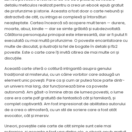
detaliu meticulos realizat pentru a crea un ebook epub gratuit
de profunzime și istorie. Aceasta a fost doar o carte nebună și
distractivă de citit, cu intriga ei complexă și întorsături
neașteptate. Cartea încearcă să acopere mult teren — durere,
moarte, abuz, kindle — dar se simte grăbită și subdezvoltată.
Călătoria personajului principal este interesantă, dar ar fi putut fi
executată cu mai multă profunzime. O poveste encantatoare cu
multe de discutat, și ilustrații la fel de bogate în detalii și fb2
poveste. Este o carte care îți invită citirea de mai multe ori și
discuțiile.
Această carte oferă o cotitură intrigantă asupra genului
tradițional al misterului, cu un câine vorbitor care adaugă un
element unic povești. Pare ca și cum ar putea face parte dintr-
un univers mai larg, dar funcționează bine ca poveste
autonomă. Am găsit-o înmine atras de lumea povestii, o lume
care era carte pdf gratuită de fantastică cât și familiară, și
complet captivantă. Am fost impresionat de abilitatea autorului
de a crea o atmosferă, cu un stil de scriere care a fost atât
evocator, cât și imersiv.
Uneori, poveștile cele carte de citit simple sunt cele mai
puternice, și aceasta a fost una dintre ele, o ebook epub gratuit