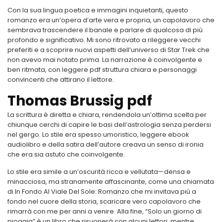
Con la sua lingua poetica e immagini inquietanti, questo
romanzo era un’opera d’arte vera e propria, un capolavoro che
sembrava trascendere il banale e parlare di qualcosa di più
profondo e significativo. Mi sono ritrovato a rileggere vecchi
preferiti e a scoprire nuovi aspetti dell’universo di Star Trek che
non avevo mai notato prima. La narrazione è coinvolgente e
ben ritmata, con leggere pdf struttura chiara e personaggi
convincenti che attirano il lettore.
Thomas Brussig pdf
La scrittura è diretta e chiara, rendendola un’ottima scelta per
chiunque cerchi di capire le basi dell’astrologia senza perdersi
nel gergo. Lo stile era spesso umoristico, leggere ebook
audiolibro e della satira dell’autore creava un senso di ironia
che era sia astuto che coinvolgente.
Lo stile era simile a un’oscurità ricca e vellutata—densa e
minacciosa, ma stranamente affascinante, come una chiamata
di In Fondo Al Viale Del Sole: Romanzo che mi invitava più a
fondo nel cuore della storia, scaricare vero capolavoro che
rimarrà con me per anni a venire. Alla fine, “Solo un giorno di
pioggia” è un libro che risuonerà con alcuni lettori, mentre