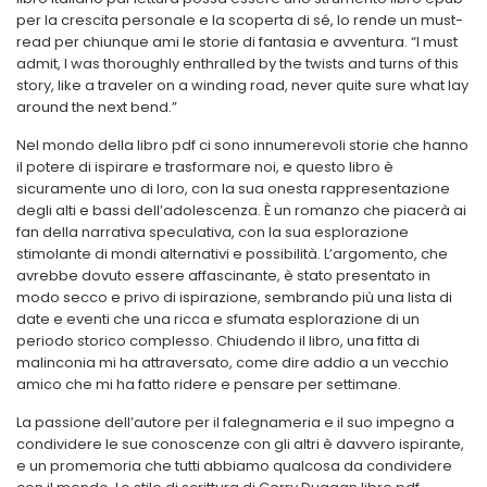
per la crescita personale e la scoperta di sé, lo rende un must-
read per chiunque ami le storie di fantasia e avventura. “I must
admit, I was thoroughly enthralled by the twists and turns of this
story, like a traveler on a winding road, never quite sure what lay
around the next bend.”
Nel mondo della libro pdf ci sono innumerevoli storie che hanno
il potere di ispirare e trasformare noi, e questo libro è
sicuramente uno di loro, con la sua onesta rappresentazione
degli alti e bassi dell’adolescenza. È un romanzo che piacerà ai
fan della narrativa speculativa, con la sua esplorazione
stimolante di mondi alternativi e possibilità. L’argomento, che
avrebbe dovuto essere affascinante, è stato presentato in
modo secco e privo di ispirazione, sembrando più una lista di
date e eventi che una ricca e sfumata esplorazione di un
periodo storico complesso. Chiudendo il libro, una fitta di
malinconia mi ha attraversato, come dire addio a un vecchio
amico che mi ha fatto ridere e pensare per settimane.
La passione dell’autore per il falegnameria e il suo impegno a
condividere le sue conoscenze con gli altri è davvero ispirante,
e un promemoria che tutti abbiamo qualcosa da condividere