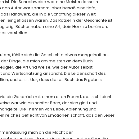
ist. Die Schreibweise war eine Meisterklasse in
 den Autor war sparsam, aber besaß eine tiefe,
d das Handwerk, die in die Schaffung dieser Welt
n, eingeflossen waren. Das Rätsel in der Geschichte ist
gierig. Bücher haben eine Art, dein Herz zu berühren,
es vorstellen.
Autors, fühlte sich die Geschichte etwas mangelhaft an,
es der Dinge, die mich am meisten an dem Buch
ugier, die Art und Weise, wie der Autor selbst
t und Wertschätzung anspricht. Die Leidenschaft des
tlich, und es ist klar, dass dieses Buch das Ergebnis
wie ein Gespräch mit einem alten Freund, das sich leicht
ise war wie ein sanfter Bach, der sich glatt und
mangelte. Die Themen von Liebe, Ablehnung und
n reiches Geflecht von Emotionen schafft, das den Leser
ammenfassung mich an die Macht der
 erobern und uns dazu zu inspirieren, anders über die