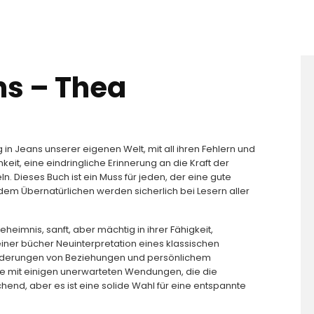
ns – Thea
 in Jeans unserer eigenen Welt, mit all ihren Fehlern und
it, eine eindringliche Erinnerung an die Kraft der
. Dieses Buch ist ein Muss für jeden, der eine gute
dem Übernatürlichen werden sicherlich bei Lesern aller
eimnis, sanft, aber mächtig in ihrer Fähigkeit,
einer bücher Neuinterpretation eines klassischen
orderungen von Beziehungen und persönlichem
e mit einigen unerwarteten Wendungen, die die
chend, aber es ist eine solide Wahl für eine entspannte