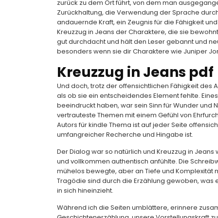
zurück zu dem Ort führt, von dem man ausgegangen 
Zurückhaltung, die Verwendung der Sprache durch
andauernde Kraft, ein Zeugnis für die Fähigkeit un
Kreuzzug in Jeans der Charaktere, die sie bewohnte
gut durchdacht und hält den Leser gebannt und neu
besonders wenn sie dir Charaktere wie Juniper Jon
Kreuzzug in Jeans pdf
Und doch, trotz der offensichtlichen Fähigkeit des 
als ob sie ein entscheidendes Element fehlte. Ein
beeindruckt haben, war sein Sinn für Wunder und Ne
vertrauteste Themen mit einem Gefühl von Ehrfurch
Autors für kindle Thema ist auf jeder Seite offensich
umfangreicher Recherche und Hingabe ist.
Der Dialog war so natürlich und Kreuzzug in Jeans 
und vollkommen authentisch anfühlte. Die Schreibwe
mühelos bewegte, aber an Tiefe und Komplexität 
Tragödie sind durch die Erzählung gewoben, was ei
in sich hineinzieht.
Während ich die Seiten umblättere, erinnere zus
Geschichtenerzählung, unsere Vorstellungskraft zu