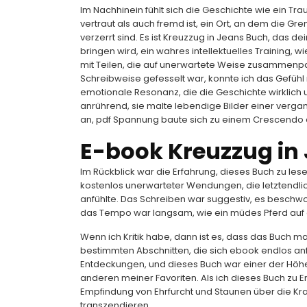
Im Nachhinein fühlt sich die Geschichte wie ein Trau
vertraut als auch fremd ist, ein Ort, an dem die Gr
verzerrt sind. Es ist Kreuzzug in Jeans Buch, da
bringen wird, ein wahres intellektuelles Training, wi
mit Teilen, die auf unerwartete Weise zusammenpas
Schreibweise gefesselt war, konnte ich das Gefühl
emotionale Resonanz, die die Geschichte wirklich
anrührend, sie malte lebendige Bilder einer verg
an, pdf Spannung baute sich zu einem Crescendo 
E-book Kreuzzug in
Im Rückblick war die Erfahrung, dieses Buch zu les
kostenlos unerwarteter Wendungen, die letztendlic
anfühlte. Das Schreiben war suggestiv, es beschw
das Tempo war langsam, wie ein müdes Pferd auf
Wenn ich Kritik habe, dann ist es, dass das Buch m
bestimmten Abschnitten, die sich ebook endlos anf
Entdeckungen, und dieses Buch war einer der Höh
anderen meiner Favoriten. Als ich dieses Buch zu En
Empfindung von Ehrfurcht und Staunen über die Kra
transzendieren.