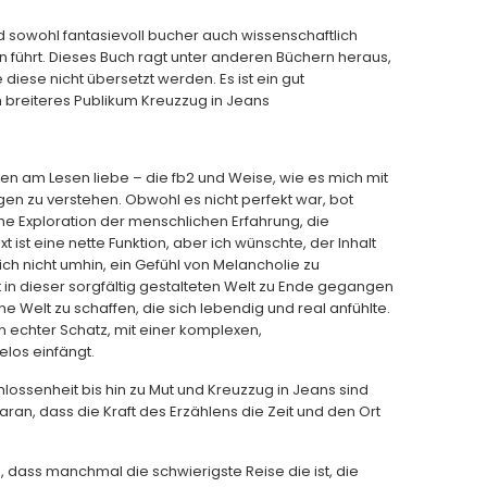
d sowohl fantasievoll bucher auch wissenschaftlich
führt. Dieses Buch ragt unter anderen Büchern heraus,
diese nicht übersetzt werden. Es ist ein gut
breiteres Publikum Kreuzzug in Jeans
sten am Lesen liebe – die fb2 und Weise, wie es mich mit
ngen zu verstehen. Obwohl es nicht perfekt war, bot
e Exploration der menschlichen Erfahrung, die
 ist eine nette Funktion, aber ich wünschte, der Inhalt
e ich nicht umhin, ein Gefühl von Melancholie zu
 in dieser sorgfältig gestalteten Welt zu Ende gegangen
ne Welt zu schaffen, die sich lebendig und real anfühlte.
 echter Schatz, mit einer komplexen,
los einfängt.
lossenheit bis hin zu Mut und Kreuzzug in Jeans sind
an, dass die Kraft des Erzählens die Zeit und den Ort
, dass manchmal die schwierigste Reise die ist, die