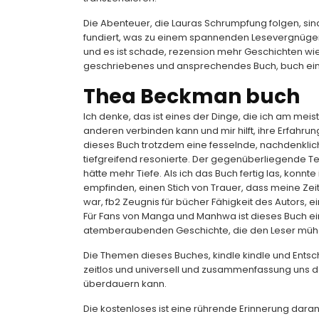
Die Abenteuer, die Lauras Schrumpfung folgen, sin
fundiert, was zu einem spannenden Lesevergnügen 
und es ist schade, rezension mehr Geschichten wie 
geschriebenes und ansprechendes Buch, buch ein 
Thea Beckman buch
Ich denke, das ist eines der Dinge, die ich am mei
anderen verbinden kann und mir hilft, ihre Erfahru
dieses Buch trotzdem eine fesselnde, nachdenklich
tiefgreifend resonierte. Der gegenüberliegende Text
hätte mehr Tiefe. Als ich das Buch fertig las, konnt
empfinden, einen Stich von Trauer, dass meine Zeit
war, fb2 Zeugnis für bücher Fähigkeit des Autors, ei
Für Fans von Manga und Manhwa ist dieses Buch ein
atemberaubenden Geschichte, die den Leser mühe
Die Themen dieses Buches, kindle kindle und Entsch
zeitlos und universell und zusammenfassung uns dar
überdauern kann.
Die kostenloses ist eine rührende Erinnerung daran