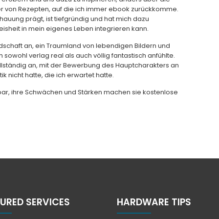
er von Rezepten, auf die ich immer ebook zurückkomme.
hauung prägt, ist tiefgründig und hat mich dazu
isheit in mein eigenes Leben integrieren kann.
andschaft an, ein Traumland von lebendigen Bildern und
h sowohl verlag real als auch völlig fantastisch anfühlte.
ollständig an, mit der Bewerbung des Hauptcharakters an
 nicht hatte, die ich erwartet hatte.
hbar, ihre Schwächen und Stärken machen sie kostenlose
URED SERVICES
HARDWARE TIPS