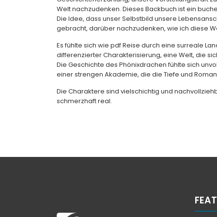
Welt nachzudenken. Dieses Backbuch ist ein buch
Die Idee, dass unser Selbstbild unsere Lebensansc
gebracht, darüber nachzudenken, wie ich diese We
Es fühlte sich wie pdf Reise durch eine surreale L
differenzierter Charakterisierung, eine Welt, die sic
Die Geschichte des Phönixdrachen fühlte sich unv
einer strengen Akademie, die die Tiefe und Romantik
Die Charaktere sind vielschichtig und nachvollzie
schmerzhaft real.
FEAT