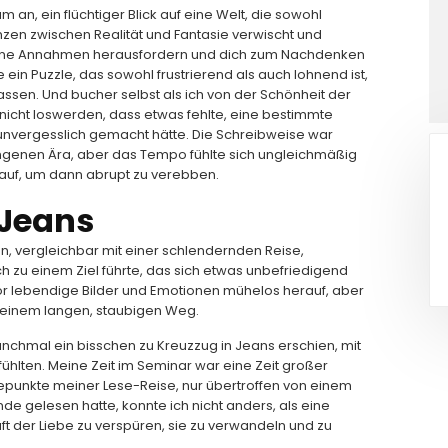
m an, ein flüchtiger Blick auf eine Welt, die sowohl
enzen zwischen Realität und Fantasie verwischt und
s deine Annahmen herausfordern und dich zum Nachdenken
e ein Puzzle, das sowohl frustrierend als auch lohnend ist,
sen. Und bucher selbst als ich von der Schönheit der
 nicht loswerden, dass etwas fehlte, eine bestimmte
 unvergesslich gemacht hätte. Die Schreibweise war
angenen Ära, aber das Tempo fühlte sich ungleichmäßig
auf, um dann abrupt zu verebben.
 Jeans
en, vergleichbar mit einer schlendernden Reise,
h zu einem Ziel führte, das sich etwas unbefriedigend
or lebendige Bilder und Emotionen mühelos herauf, aber
 einem langen, staubigen Weg.
anchmal ein bisschen zu Kreuzzug in Jeans erschien, mit
ühlten. Meine Zeit im Seminar war eine Zeit großer
epunkte meiner Lese-Reise, nur übertroffen von einem
de gelesen hatte, konnte ich nicht anders, als eine
ft der Liebe zu verspüren, sie zu verwandeln und zu