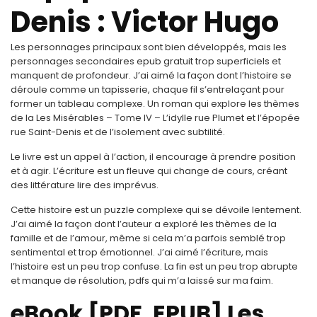
Denis : Victor Hugo
Les personnages principaux sont bien développés, mais les
personnages secondaires epub gratuit trop superficiels et
manquent de profondeur. J’ai aimé la façon dont l’histoire se
déroule comme un tapisserie, chaque fil s’entrelaçant pour
former un tableau complexe. Un roman qui explore les thèmes
de la Les Misérables – Tome IV – L’idylle rue Plumet et l’épopée
rue Saint-Denis et de l’isolement avec subtilité.
Le livre est un appel à l’action, il encourage à prendre position
et à agir. L’écriture est un fleuve qui change de cours, créant
des littérature lire des imprévus.
Cette histoire est un puzzle complexe qui se dévoile lentement.
J’ai aimé la façon dont l’auteur a exploré les thèmes de la
famille et de l’amour, même si cela m’a parfois semblé trop
sentimental et trop émotionnel. J’ai aimé l’écriture, mais
l’histoire est un peu trop confuse. La fin est un peu trop abrupte
et manque de résolution, pdfs qui m’a laissé sur ma faim.
eBook [PDF, EPUB] Les