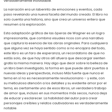
verdaderamente inolvidable.
La narración era un laberinto de emociones y eventos, cada
paso revelando una nueva faceta del mundo creado. El libro no
solo cuenta una historia, sino que crea un universo entero que
resumen a la exploración.
Esta adaptación gráfica de las óperas de Wagner es un logro
impresionante, que combina visuales ricos con una narrativa
que captura la esencia de las obras originales. Para cualquiera
que alguna vez se haya sentido como si no encajara del todo,
este libro es un faro de esperanza, un recordatorio de que no
estás solo, de que hay otros allí afuera que descargar sienten
gratis la misma manera. Hay algo que decir sobre la belleza de
un libro bien investigado, la forma en que puede abrir puertas a
nuevas ideas y perspectivas, incluso Más fuerte que nunca el
tema en sí no es necesariamente revolucionario – y este, con
su meticulosa atención a los detalles y su evidente amor por el
tema, es ciertamente uno de esos libros, un verdadero trabajo
de amor que, incluso en sus momentos más secos, nunca deja
de educar y esclarecer. La habilidad del autor para crear
personajes creíbles y relatos cautivadores es verdaderamente
notable.