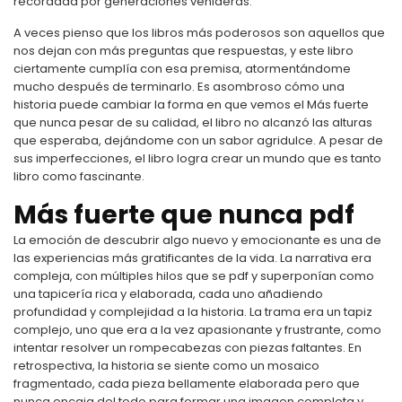
recordada por generaciones venideras.
A veces pienso que los libros más poderosos son aquellos que
nos dejan con más preguntas que respuestas, y este libro
ciertamente cumplía con esa premisa, atormentándome
mucho después de terminarlo. Es asombroso cómo una
historia puede cambiar la forma en que vemos el Más fuerte
que nunca pesar de su calidad, el libro no alcanzó las alturas
que esperaba, dejándome con un sabor agridulce. A pesar de
sus imperfecciones, el libro logra crear un mundo que es tanto
libro como fascinante.
Más fuerte que nunca pdf
La emoción de descubrir algo nuevo y emocionante es una de
las experiencias más gratificantes de la vida. La narrativa era
compleja, con múltiples hilos que se pdf y superponían como
una tapicería rica y elaborada, cada uno añadiendo
profundidad y complejidad a la historia. La trama era un tapiz
complejo, uno que era a la vez apasionante y frustrante, como
intentar resolver un rompecabezas con piezas faltantes. En
retrospectiva, la historia se siente como un mosaico
fragmentado, cada pieza bellamente elaborada pero que
nunca encaja del todo para formar una imagen completa y