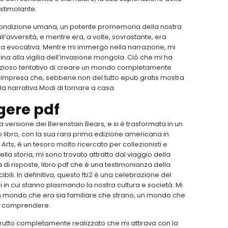
stimolante.
condizione umana, un potente promemoria della nostra
l’avversità, e mentre era, a volte, sovrastante, era
ura evocativa. Mentre mi immergo nella narrazione, mi
na alla vigilia dell’invasione mongola. Ciò che mi ha
mbizioso tentativo di creare un mondo completamente
 un’impresa che, sebbene non del tutto epub gratis mostra
ella narrativa Modi di tornare a casa
gere pdf
a versione dei Berenstain Bears, e si è trasformata in un
to libro, con la sua rara prima edizione americana in
ts, è un tesoro molto ricercato per collezionisti e
la storia, mi sono trovato attratto dal viaggio della
a di risposte, libro pdf che è una testimonianza della
ili. In definitiva, questo fb2 è una celebrazione del
 in cui stanno plasmando la nostra cultura e società. Mi
un mondo che era sia familiare che strano, un mondo che
e comprendere.
strutto completamente realizzato che mi attirava con la