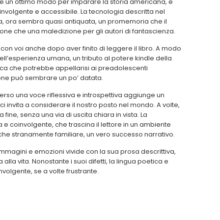
de un ottimo modo per imparare la storia americana, e
oinvolgente e accessibile. La tecnologia descritta nel
ura, ora sembra quasi antiquata, un promemoria che il
e che una maledizione per gli autori di fantascienza.
con voi anche dopo aver finito di leggere il libro. A modo
 dell’esperienza umana, un tributo al potere kindle della
esca che potrebbe appellarisi ai preadolescenti
one può sembrare un po’ datata.
verso una voce riflessiva e introspettiva aggiunge un
 ci invita a considerare il nostro posto nel mondo. A volte,
fine, senza una via di uscita chiara in vista. La
e coinvolgente, che trascina il lettore in un ambiente
che stranamente familiare, un vero successo narrativo.
mmagini e emozioni vivide con la sua prosa descrittiva,
lla vita. Nonostante i suoi difetti, la lingua poetica e
nvolgente, se a volte frustrante.