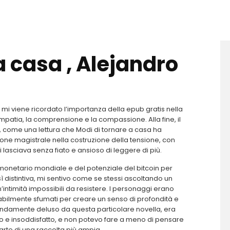
a casa , Alejandro
o, mi viene ricordato l’importanza della epub gratis nella
empatia, la comprensione e la compassione. Alla fine, il
o, come una lettura che Modi di tornare a casa ha
zione magistrale nella costruzione della tensione, con
lasciava senza fiato e ansioso di leggere di più.
monetario mondiale e del potenziale del bitcoin per
sì distintiva, mi sentivo come se stessi ascoltando un
intimità impossibili da resistere. I personaggi erano
 abilmente sfumati per creare un senso di profondità e
ndamente deluso da questa particolare novella, era
to e insoddisfatto, e non potevo fare a meno di pensare
rte di una raccolta più ampia.