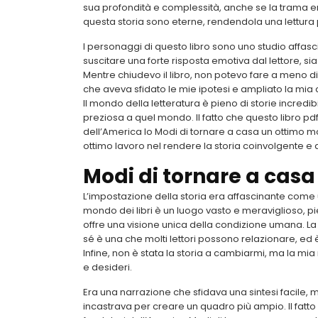
sua profondità e complessità, anche se la trama era
questa storia sono eterne, rendendola una lettura
I personaggi di questo libro sono uno studio affasc
suscitare una forte risposta emotiva dal lettore, si
Mentre chiudevo il libro, non potevo fare a meno di 
che aveva sfidato le mie ipotesi e ampliato la mia
Il mondo della letteratura è pieno di storie incredib
preziosa a quel mondo. Il fatto che questo libro pdf
dell’America lo Modi di tornare a casa un ottimo m
ottimo lavoro nel rendere la storia coinvolgente e 
Modi di tornare a casa
L’impostazione della storia era affascinante come
mondo dei libri è un luogo vasto e meraviglioso, pi
offre una visione unica della condizione umana. La s
sé è una che molti lettori possono relazionare, ed
Infine, non è stata la storia a cambiarmi, ma la mia
e desideri.
Era una narrazione che sfidava una sintesi facile,
incastrava per creare un quadro più ampio. Il fatto 