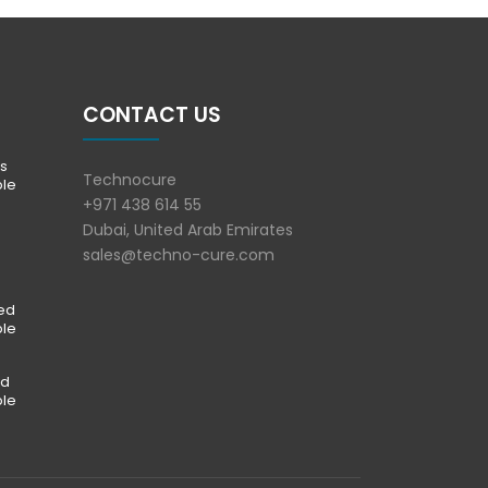
CONTACT US
s
Technocure
ble
+971 438 614 55
Dubai, United Arab Emirates
sales@techno-cure.com
ted
ble
ed
ble