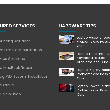
URED SERVICES
HARDWARE TIPS
Laptop Miscellaneou
unting Solutions
Problems and Possi
Cure
ve Directory Installation
Laptop Touch Pad &
Keyboard related
virus Solutions
problems and Cure
e MacBook Repair
Laptop Display Rela
Problems and Possi
og PBX System Installation
Cure
e Cloud
Laptop Power Relat
Problems and Possi
up Solution
Cure