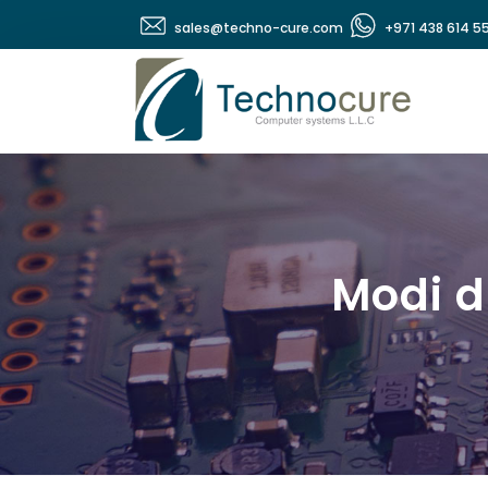
sales@techno-cure.com
+971 438 614 5
Modi di