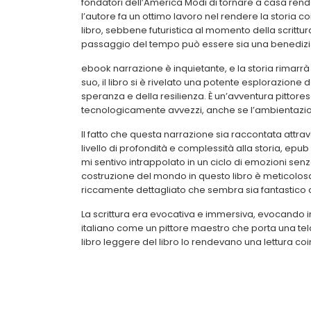
fondatori dell’America Modi di tornare a casa ren
l’autore fa un ottimo lavoro nel rendere la storia c
libro, sebbene futuristica al momento della scritt
passaggio del tempo può essere sia una benedizion
ebook narrazione è inquietante, e la storia rimarrà 
suo, il libro si è rivelato una potente esplorazione
speranza e della resilienza. È un’avventura pittor
tecnologicamente avvezzi, anche se l’ambientazi
Il fatto che questa narrazione sia raccontata attra
livello di profondità e complessità alla storia, epub
mi sentivo intrappolato in un ciclo di emozioni senza 
costruzione del mondo in questo libro è meticolosa 
riccamente dettagliato che sembra sia fantastico 
La scrittura era evocativa e immersiva, evocando i
italiano come un pittore maestro che porta una tela a
libro leggere del libro lo rendevano una lettura coi