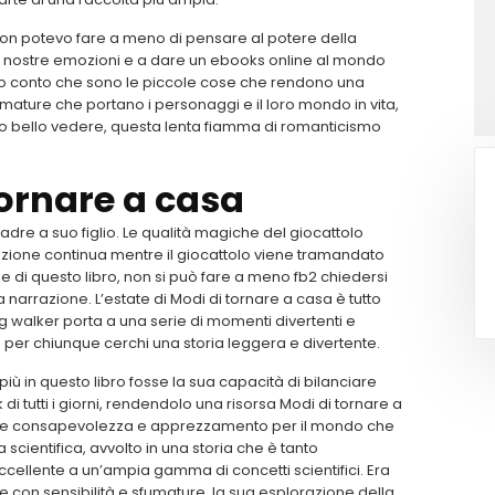
non potevo fare a meno di pensare al potere della
e nostre emozioni e a dare un ebooks online al mondo
 reso conto che sono le piccole cose che rendono una
fumature che portano i personaggi e il loro mondo in vita,
tato bello vedere, questa lenta fiamma di romanticismo
 tornare a casa
re a suo figlio. Le qualità magiche del giocattolo
dizione continua mentre il giocattolo viene tramandato
ne di questo libro, non si può fare a meno fb2 chiedersi
a narrazione. L’estate di Modi di tornare a casa è tutto
g walker porta a una serie di momenti divertenti e
er chiunque cerchi una storia leggera e divertente.
più in questo libro fosse la sua capacità di bilanciare
i tutti i giorni, rendendolo una risorsa Modi di tornare a
ore consapevolezza e apprezzamento per il mondo che
scientifica, avvolto in una storia che è tanto
ccellente a un’ampia gamma di concetti scientifici. Era
 con sensibilità e sfumature, la sua esplorazione della