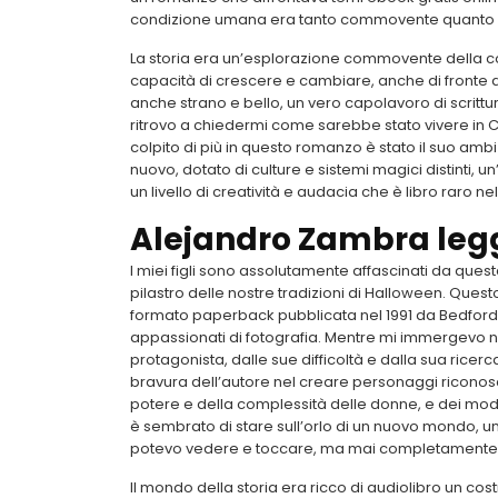
condizione umana era tanto commovente quanto 
La storia era un’esplorazione commovente della 
capacità di crescere e cambiare, anche di fronte al
anche strano e bello, un vero capolavoro di scritt
ritrovo a chiedermi come sarebbe stato vivere in Ci
colpito di più in questo romanzo è stato il suo a
nuovo, dotato di culture e sistemi magici distinti,
un livello di creatività e audacia che è libro raro n
Alejandro Zambra leg
I miei figli sono assolutamente affascinati da quest
pilastro delle nostre tradizioni di Halloween. Ques
formato paperback pubblicata nel 1991 da Bedford Ar
appassionati di fotografia. Mentre mi immergevo nel
protagonista, dalle sue difficoltà e dalla sua ricerc
bravura dell’autore nel creare personaggi riconoscib
potere e della complessità delle donne, e dei modi
è sembrato di stare sull’orlo di un nuovo mondo, 
potevo vedere e toccare, ma mai completament
Il mondo della storia era ricco di audiolibro un co