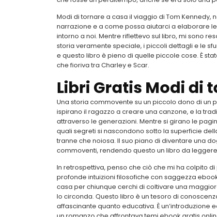
Modi di tornare a casa il viaggio di Tom Kennedy, 
narrazione e a come possa aiutarci a elaborare l
intorno a noi. Mentre riflettevo sul libro, mi sono
storia veramente speciale, i piccoli dettagli e le s
e questo libro è pieno di quelle piccole cose. È s
che fioriva tra Charley e Scar.
Libri Gratis Modi di
Una storia commovente su un piccolo dono di un pad
ispirano il ragazzo a creare una canzone, e la tra
attraverso le generazioni. Mentre si girano le pagi
quali segreti si nascondono sotto la superficie dell
tranne che noiosa. Il suo piano di diventare una do
commoventi, rendendo questo un libro da leggere p
In retrospettiva, penso che ciò che mi ha colpito di 
profonde intuizioni filosofiche con saggezza ebook d
casa per chiunque cerchi di coltivare una maggi
lo circonda. Questo libro è un tesoro di conoscenza 
affascinante quanto educativa. È un’introduzione e
un romanzo che affrontava temi ebook gratis online