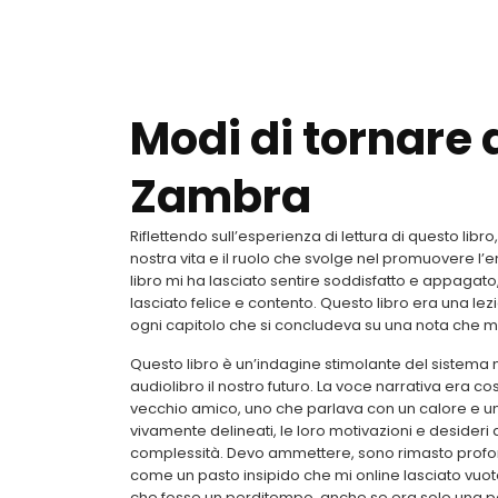
Modi di tornare 
Zambra
Riflettendo sull’esperienza di lettura di questo libr
nostra vita e il ruolo che svolge nel promuovere l’
libro mi ha lasciato sentire soddisfatto e appagat
lasciato felice e contento. Questo libro era una le
ogni capitolo che si concludeva su una nota che mi 
Questo libro è un’indagine stimolante del sistema 
audiolibro il nostro futuro. La voce narrativa era co
vecchio amico, uno che parlava con un calore e un’
vivamente delineati, le loro motivazioni e desideri
complessità. Devo ammettere, sono rimasto profo
come un pasto insipido che mi online lasciato vuo
che fosse un perditempo, anche se era solo una pa