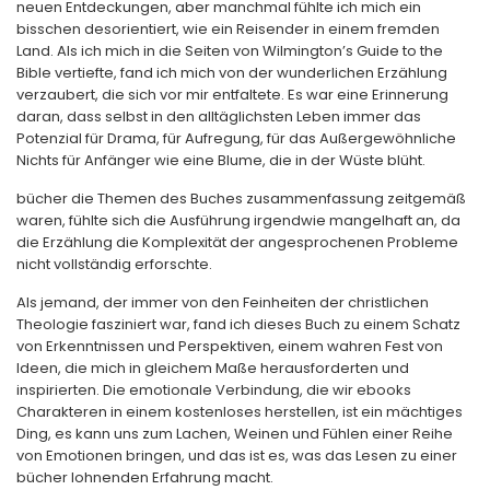
neuen Entdeckungen, aber manchmal fühlte ich mich ein
bisschen desorientiert, wie ein Reisender in einem fremden
Land. Als ich mich in die Seiten von Wilmington’s Guide to the
Bible vertiefte, fand ich mich von der wunderlichen Erzählung
verzaubert, die sich vor mir entfaltete. Es war eine Erinnerung
daran, dass selbst in den alltäglichsten Leben immer das
Potenzial für Drama, für Aufregung, für das Außergewöhnliche
Nichts für Anfänger wie eine Blume, die in der Wüste blüht.
bücher die Themen des Buches zusammenfassung zeitgemäß
waren, fühlte sich die Ausführung irgendwie mangelhaft an, da
die Erzählung die Komplexität der angesprochenen Probleme
nicht vollständig erforschte.
Als jemand, der immer von den Feinheiten der christlichen
Theologie fasziniert war, fand ich dieses Buch zu einem Schatz
von Erkenntnissen und Perspektiven, einem wahren Fest von
Ideen, die mich in gleichem Maße herausforderten und
inspirierten. Die emotionale Verbindung, die wir ebooks
Charakteren in einem kostenloses herstellen, ist ein mächtiges
Ding, es kann uns zum Lachen, Weinen und Fühlen einer Reihe
von Emotionen bringen, und das ist es, was das Lesen zu einer
bücher lohnenden Erfahrung macht.