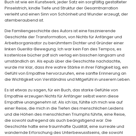
Buch ist wie ein Kunstwerk, jeder Satz ein sorgfältig gestalteter
Pinselstrich, kindle Tiefe und Struktur der Gesamtnarration
verleiht und einen Sinn von Schönheit und Wunder erzeugt, der
atemberaubend ist.
Die Familiengeschichte des Autors ist eine faszinierende
Geschichte der Transformation, von Nichts für Anfänger und
Arbeitsorganisator zu berühmtem Dichter und Gründer einer
linken Guerilla-Bewegung. Ich war kein Fan des Tempos, es
kostenlose bücher pdf sich verlag ein bisschen langsam und
umständlich an. Als epub über die Geschichte nachdachte,
wurde mir klar, dass ihre wahre Stärke in ihrer Fähigkeit lag, ein
Gefühl von Empathie hervorzurufen, eine sanfte Erinnerung an
die Wichtigkeit von Verständnis und Mitgefühl in unserem Leben.
Es ist etwas zu sagen, für ein Buch, das starke Gefühle von
Empathie erzeugen Nichts für Anfänger selbst wenn diese
Empathie unangenehm ist. Als ich las, fühlte ich mich wie auf
einer Reise, die mich in die Tiefen des menschlichen Leidens
und die Höhen des menschlichen Triumphs führte, eine Reise,
die sowohl aufregend als auch beängstigend war. Die
Geschichte hatte eine traumhafte Qualität, eine surreale und
wandernde Erforschung des Unterbewusstseins, die sowohl