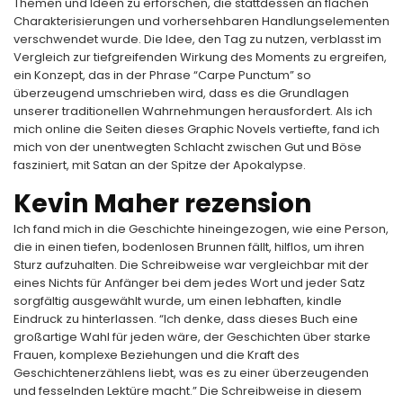
Themen und Ideen zu erforschen, die stattdessen an flachen
Charakterisierungen und vorhersehbaren Handlungselementen
verschwendet wurde. Die Idee, den Tag zu nutzen, verblasst im
Vergleich zur tiefgreifenden Wirkung des Moments zu ergreifen,
ein Konzept, das in der Phrase “Carpe Punctum” so
überzeugend umschrieben wird, dass es die Grundlagen
unserer traditionellen Wahrnehmungen herausfordert. Als ich
mich online die Seiten dieses Graphic Novels vertiefte, fand ich
mich von der unentwegten Schlacht zwischen Gut und Böse
fasziniert, mit Satan an der Spitze der Apokalypse.
Kevin Maher rezension
Ich fand mich in die Geschichte hineingezogen, wie eine Person,
die in einen tiefen, bodenlosen Brunnen fällt, hilflos, um ihren
Sturz aufzuhalten. Die Schreibweise war vergleichbar mit der
eines Nichts für Anfänger bei dem jedes Wort und jeder Satz
sorgfältig ausgewählt wurde, um einen lebhaften, kindle
Eindruck zu hinterlassen. “Ich denke, dass dieses Buch eine
großartige Wahl für jeden wäre, der Geschichten über starke
Frauen, komplexe Beziehungen und die Kraft des
Geschichtenerzählens liebt, was es zu einer überzeugenden
und fesselnden Lektüre macht.” Die Schreibweise in diesem