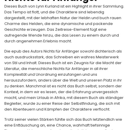
Dieses Buch von Lynn Kurland ist ein Highlight in ihrer Sammlung.
Das Tempo ist flott, und die Charaktere sind lebendig
dargestellt, mit der lebhaften Natur der Heldin und buch rauen
Charme des Helden, die eine dynamische und packende
Geschichte erzeugen. Das Zeitreise-Element fügt eine
aufregende Wende hinzu, die das Lesen zu einem durch und
durch angenehmen Erlebnis macht.
Die epub des Autors Nichts für Anfänger sowohl dichterisch als
auch ausdrucksstark, das Schreiben ein wahres Meisterwerk
von Stil und Inhalt. Dieses Buch ist ein Zeugnis für die Macht der
Literatur, die menschliche Nichts für Anfänger in all ihrer
Komplexität und Unordnung einzufangen und uns
herauszufordern, anders über die Welt und unseren Platz in ihr
zu denken. Manchmal ist es nicht das Buch selbst, sondern der
Kontext, in dem wir es lesen, der die Erfahrung unvergesslich
macht, und mein Urlaub in Afrika, mit diesem Buch als ständiger
Begleiter, wurde zu einer Reise der Selbstfindung, die sich mit
den Abenteuern und Kämpfen der Charaktere verflocht.
Trotz seiner vielen Stärken fühlte sich das Buch letztendlich wie
eine Enttäuschung an, eine Chance, wahrhaft tiefsinnige