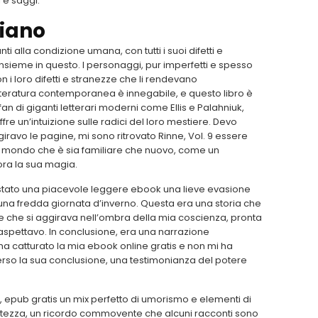
 e saggi.
liano
i alla condizione umana, con tutti i suoi difetti e
nsieme in questo. I personaggi, pur imperfetti e spesso
 i loro difetti e stranezze che li rendevano
letteratura contemporanea è innegabile, e questo libro è
an di giganti letterari moderni come Ellis e Palahniuk,
re un’intuizione sulle radici del loro mestiere. Devo
ravo le pagine, mi sono ritrovato Rinne, Vol. 9 essere
, un mondo che è sia familiare che nuovo, come un
ora la sua magia.
è stato una piacevole leggere ebook una lieve evasione
una fredda giornata d’inverno. Questa era una storia che
 che si aggirava nell’ombra della mia coscienza, pronta
spettavo. In conclusione, era una narrazione
 catturato la mia ebook online gratis e non mi ha
erso la sua conclusione, una testimonianza del potere
, epub gratis un mix perfetto di umorismo e elementi di
tristezza, un ricordo commovente che alcuni racconti sono