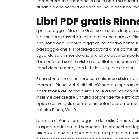
completamente immerso in una storia, ma questa no
di sabbia che scivola ebooks online le dita non impo
Libri PDF gratis Rinne
I personaggi di Mazer e Graff sono stati a lungo av
luce sul loro passato, rivelando un ricco arazzo Rin
che sono oggi. Mentre leggevo, mi sentivo come un 
paesaggio che si srotolava davanti a me come un
sguardo su un mondo che era allo stesso tempo f
libro può farti sentire visto e ascoltato, ma quest
condizione umana, con tutte le sue gioie e dolori.
È una storia che risuonerà con chiunque si sia mai
momenti Rinne, Vol. 9 difficili, c’è sempre speranza
costruzione del mondo era simile a una macchina 
insieme per creare un tutto sorprendente e intricato
epub e universali, e offrono un potente promemoria
ciò che Rinne, Vol. 9
La storia di Auric, libro leggere da Leslie Chase, 
trasportarci in territori sconosciuti e presentarci
alieno Auric. Mentre percorriamo le pagine di un lib