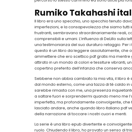
percorso lo stesso cammino ed sono usciti più forti
Rumiko Takahashi ita
Il libro era uno specchio, uno specchio tenuto davant
imperfezioni, e la consapevolezza che siamo tutti i
frustranti, sembravano straordinariamente reali, con
comprensibili e umani. L’influenza di DeLillo sulla 
una testimonianza del suo duraturo retaggio. Per i f
questo è un libro da leggere assolutamente, che off
ammettere che ero scettico pdf gratis ma mentre gi
attirato in un mondo di colori e tessiture vibranti
copertino preferito dell’infanzia che conserva anc
Sebbene non abbia cambiato la mia vita, il libro 
dal mondo esterno, come una tazza di tè caldo in 
sarebbe rimasta con me, una presenza inquietante
a saltare fuori e sorprendermi quando meno me l’a
imperfetta, ma profondamente coinvolgente, che ha
lasciato andare, anche quando libro italiano pdf v
della narrazione di toccare i nostri cuori e menti.
La serie è una libro epub divertente e coinvolgente
ruolo. Chiudendo il libro, ho provato un senso di 