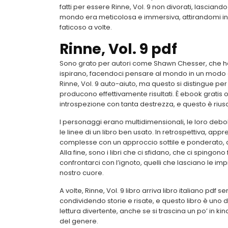
fatti per essere Rinne, Vol. 9 non divorati, lasciand
mondo era meticolosa e immersiva, attirandomi in u
faticoso a volte.
Rinne, Vol. 9 pdf
Sono grato per autori come Shawn Chesser, che han
ispirano, facendoci pensare al mondo in un modo di
Rinne, Vol. 9 auto-aiuto, ma questo si distingue per i
producono effettivamente risultati. È ebook gratis 
introspezione con tanta destrezza, e questo è riusci
I personaggi erano multidimensionali, le loro debo
le linee di un libro ben usato. In retrospettiva, ap
complesse con un approccio sottile e ponderato, 
Alla fine, sono i libri che ci sfidano, che ci spingon
confrontarci con l’ignoto, quelli che lasciano le imp
nostro cuore.
A volte, Rinne, Vol. 9 libro arriva libro italiano 
condividendo storie e risate, e questo libro è uno di q
lettura divertente, anche se si trascina un po’ in kin
del genere.