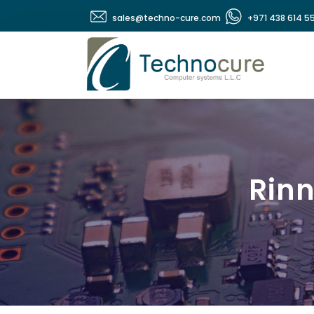
sales@techno-cure.com
+971 438 614 5
Rinn