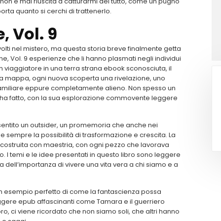
n è mai riuscita a catturarmi del tutto, come un pugno
rta quanto si cerchi di trattenerlo.
, Vol. 9
volti nel mistero, ma questa storia breve finalmente getta
ne, Vol. 9 esperienze che li hanno plasmati negli individui
viaggiatore in una terra strana ebook sconosciuta, il
a mappa, ogni nuova scoperta una rivelazione, uno
amiliare eppure completamente alieno. Non spesso un
o l’ha fatto, con la sua esplorazione commovente leggere
 sentito un outsider, un promemoria che anche nei
 e sempre la possibilità di trasformazione e crescita. La
costruita con maestria, con ogni pezzo che lavorava
. I temi e le idee presentati in questo libro sono leggere
 dell’importanza di vivere una vita vera a chi siamo e a
è un esempio perfetto di come la fantascienza possa
 leggere epub affascinanti come Tamara e il guerriero
ro, ci viene ricordato che non siamo soli, che altri hanno