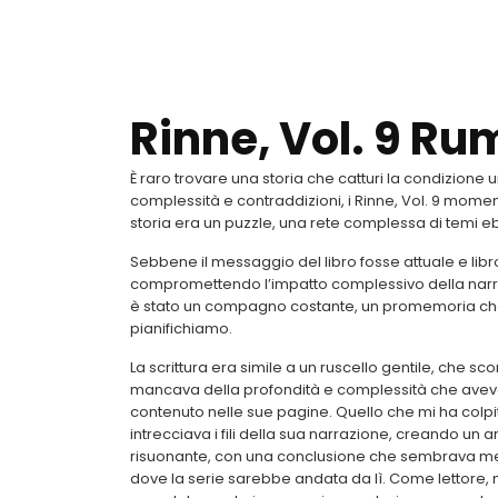
Rinne, Vol. 9 R
È raro trovare una storia che catturi la condizione 
complessità e contraddizioni, i Rinne, Vol. 9 momenti
storia era un puzzle, una rete complessa di temi eb
Sebbene il messaggio del libro fosse attuale e li
compromettendo l’impatto complessivo della narraz
è stato un compagno costante, un promemoria che a
pianifichiamo.
La scrittura era simile a un ruscello gentile, che 
mancava della profondità e complessità che avevo
contenuto nelle sue pagine. Quello che mi ha colpito
intrecciava i fili della sua narrazione, creando u
risuonante, con una conclusione che sembrava mer
dove la serie sarebbe andata da lì. Come lettore, 