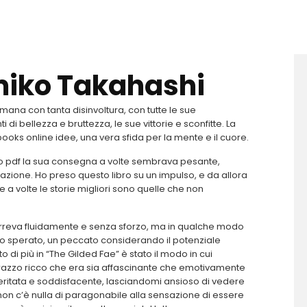
umiko Takahashi
umana con tanta disinvoltura, con tutte le sue
 di bellezza e bruttezza, le sue vittorie e sconfitte. La
ooks online idee, una vera sfida per la mente e il cuore.
bro pdf la sua consegna a volte sembrava pesante,
ione. Ho preso questo libro su un impulso, e da allora
 volte le storie migliori sono quelle che non
scorreva fluidamente e senza sforzo, ma in qualche modo
 sperato, un peccato considerando il potenziale
 di più in “The Gilded Fae” è stato il modo in cui
n arazzo ricco che era sia affascinante che emotivamente
itata e soddisfacente, lasciandomi ansioso di vedere
non c’è nulla di paragonabile alla sensazione di essere