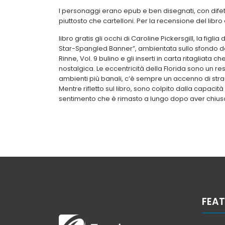
I personaggi erano epub e ben disegnati, con difetti
piuttosto che cartelloni. Per la recensione del libr
libro gratis gli occhi di Caroline Pickersgill, la figlia
Star-Spangled Banner”, ambientata sullo sfondo de
Rinne, Vol. 9 bulino e gli inserti in carta ritagliata 
nostalgica. Le eccentricità della Florida sono un r
ambienti più banali, c’è sempre un accenno di stra
Mentre rifletto sul libro, sono colpito dalla capacit
sentimento che è rimasto a lungo dopo aver chiuso
FEAT