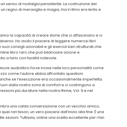
o un senso di nostalgia persistente. La costruzione del
n regno di meraviglia e magia, ma il ritmo era lento e
no la capacità di creare storie che ci affascinano e ci
verso. Ho avuto il piacere di leggere numerosi libri
 suoi consigli azionabili e gli esercizi ben strutturati che
online libro raro che può bilanciare azione e
to a farlo con facilità notevole.
lezze audiolibro forze incise nelle loro personalità come
prezzo come l’autore abbia affrontato questioni
anche se l’esecuzione era occasionalmente imperfetta.
o fuori dalla nostra zona di comfort e ci costringono a
ressioni più durature nella nostra Rinne, Vol. 9 e nel
pdf sembra una calda conversazione con un vecchio amico,
uei rari tesori, un vero piacere dall’inizio alla fine. È una
dle sezioni. Tuttavia, online una scelta eccellente per i fan