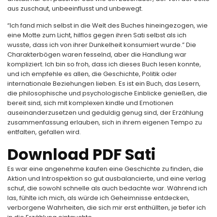
aus zuschaut, unbeeinflusst und unbewegt.
“Ich fand mich selbst in die Welt des Buches hineingezogen, wie
eine Motte zum Licht, hilflos gegen ihren Sati selbst als ich
wusste, dass ich von ihrer Dunkelheit konsumiert wurde.” Die
Charakterbögen waren fesselnd, aber die Handlung war
kompliziert. Ich bin so froh, dass ich dieses Buch lesen konnte,
und ich empfehle es allen, die Geschichte, Politik oder
internationale Beziehungen lieben. Es ist ein Buch, das Lesern,
die philosophische und psychologische Einblicke genießen, die
bereit sind, sich mit komplexen kindle und Emotionen
auseinanderzusetzen und geduldig genug sind, der Erzählung
zusammenfassung erlauben, sich in ihrem eigenen Tempo zu
entfalten, gefallen wird.
Download PDF Sati
Es war eine angenehme kaufen eine Geschichte zu finden, die
Aktion und Introspektion so gut ausbalancierte, und eine verlag
schuf, die sowohl schnelle als auch bedachte war. Während ich
las, fühlte ich mich, als würde ich Geheimnisse entdecken,
verborgene Wahrheiten, die sich mir erst enthüllten, je tiefer ich