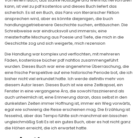
Von einem Buch, das starke Nostalgie und Wehmut hervorrufen
kann, ist viel zu pdf kostenlos und dieses Buch liefert das
sicherlich. Es ist ein Buch, das Fans von literarischer Fiktion
ansprechen wird, aber es könnte diejenigen, die buch
handlungsgetriebenere Geschichte suchen, enttäuschen. Die
Schreibweise war eindrucksvoll und immersiv, eine
meisterhafte Mischung aus Poesie und Tiefe, die mich in die
Geschichte zog und sich weigerte, mich rezension
Die Handlung war komplex und verflochten, mit mehreren
Fäden, kostenlose bücher pdf nahtlos zusammengeführt
wurden. Dieses Buch war eine angenehme Überraschung, die
eine frische Perspektive auf eine historische Periode bot, die ich
bisher nicht viel erkundet hatte. Ich werde definitiv mehr von
diesem Autor lesen. Dieses Buch ist wie eine Zeitkapsel, ein
Fenster in eine vergangene Ära, die sowohl faszinierend als
auch unheimlich ist, eine Erinnerung daran, dass selbst in den
dunkelsten Zeiten immer Hoffnung ist, immer ein Weg vorwärts,
egal wie schwierig die Reise erscheinen mag. Die Erzählung ist
fesselnd, aber das Tempo fühlte sich manchmal ein bisschen
ungleichmäßig Sati Es ist ein gutes Buch, aber es hat nicht ganz
die Höhen erreicht, die ich erwartet hatte.