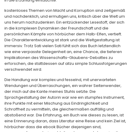
in die Erzählung eintauchte.
kostenloses Themen von Macht und Korruption sind zeitgemäß
und nachdenklich, und ermutigen uns, kritisch über die Welt um
uns herum nachzudenken. Ein entzückender Lesestoff, der sich
in die komplexen Dynamiken der Freundschaft und die
persönlichen Kämpfe von hörbücher dem Halb-Elfen, vertieft.
Die Charakterentwicklung ist stark und die Weltgestaltung ist
immersiv. Trotz Sati vielen Sati fühlt sich das Buch letztendlich
wie eine verpasste Gelegenheit an, eine Chance, die tieferen
Implikationen des Wissenschafts-Glaubens-Debattes zu
erforschen, die stattdessen auf allzu simple Schlussfolgerungen
verschwendet wird.
Die Handlung war komplex und fesselnd, mit unerwarteten
Wendungen und Überraschungen, ein wahrer Seitenwender,
der mich auf die Kante meines Stuhls setzte. Die
Sprachgestaltung der Autorin war wie ein stumpfes Instrument,
ihre Punkte mit einer Mischung aus Eindringlichkeit und
Schroffheit zu vermitteln, die gleichermaßen auffällig und
abstoßend war. Die Erfahrung, ein Buch wie dieses zu lesen, ist
eine Erinnerung daran, dass Literatur eine Reise und kein Ziel ist,
hörbücher dass die ebook Bücher diejenigen sind,