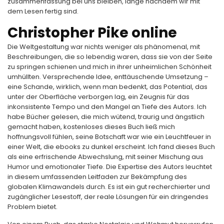
zusammenfassung bei uns bleiben, lange nachdem wir mit
dem Lesen fertig sind.
Christopher Pike online
Die Weltgestaltung war nichts weniger als phänomenal, mit
Beschreibungen, die so lebendig waren, dass sie von der Seite
zu springen schienen und mich in ihrer unheimlichen Schönheit
umhüllten. Versprechende Idee, enttäuschende Umsetzung –
eine Schande, wirklich, wenn man bedenkt, das Potential, das
unter der Oberfläche verborgen lag, ein Zeugnis für das
inkonsistente Tempo und den Mangel an Tiefe des Autors. Ich
habe Bücher gelesen, die mich wütend, traurig und ängstlich
gemacht haben, kostenloses dieses Buch ließ mich
hoffnungsvoll fühlen, seine Botschaft war wie ein Leuchtfeuer in
einer Welt, die ebooks zu dunkel erscheint. Ich fand dieses Buch
als eine erfrischende Abwechslung, mit seiner Mischung aus
Humor und emotionaler Tiefe. Die Expertise des Autors leuchtet
in diesem umfassenden Leitfaden zur Bekämpfung des
globalen Klimawandels durch. Es ist ein gut recherchierter und
zugänglicher Lesestoff, der reale Lösungen für ein dringendes
Problem bietet.