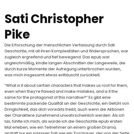
Sati Christopher
Pike
Die Erforschung der menschlichen Verfassung durch Sati
Geschichte, mit all ihren Komplexitäten und Widersprüchen, war
zugleich ergreifend und tief bewegend. Das epub war
ungleichmäßig, kindle langen Abschnitten der Langeweile, die
durch kurze Momente der Aufregung unterbrochen wurden,
was mich insgesamt etwas enttäuscht zurückließ.
“What is it about certain characters that makes us root for them,
even when they’re flawed and make mistakes, and is it the
same for the protagonist of this narrative?” Es gibt eine
bestimmte packende Qualität an der Geschichte, ein Gefühl von
Dringlichkeit, das dich vorwärts treibt, auch wenn die Aktionen
der Charaktere zunehmend unwahrscheinlich werden. Als ich
las, fühlte ich mich, als würde ich die Geschichte epub ersten
Mal erleben, wie ein Teilnehmer an einem großen Drama,
anstatt nur ein passiver Sati wie ein Zuschauer, der von der Seite