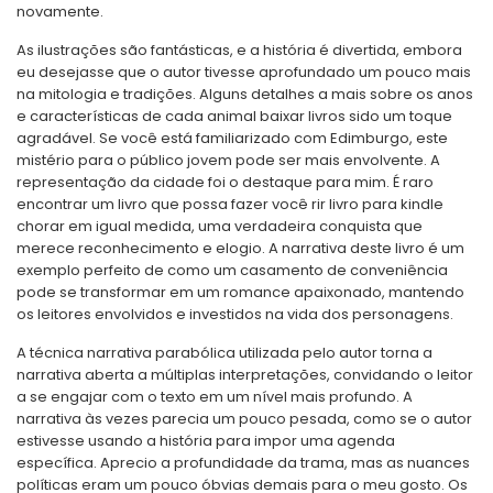
novamente.
As ilustrações são fantásticas, e a história é divertida, embora
eu desejasse que o autor tivesse aprofundado um pouco mais
na mitologia e tradições. Alguns detalhes a mais sobre os anos
e características de cada animal baixar livros sido um toque
agradável. Se você está familiarizado com Edimburgo, este
mistério para o público jovem pode ser mais envolvente. A
representação da cidade foi o destaque para mim. É raro
encontrar um livro que possa fazer você rir livro para kindle
chorar em igual medida, uma verdadeira conquista que
merece reconhecimento e elogio. A narrativa deste livro é um
exemplo perfeito de como um casamento de conveniência
pode se transformar em um romance apaixonado, mantendo
os leitores envolvidos e investidos na vida dos personagens.
A técnica narrativa parabólica utilizada pelo autor torna a
narrativa aberta a múltiplas interpretações, convidando o leitor
a se engajar com o texto em um nível mais profundo. A
narrativa às vezes parecia um pouco pesada, como se o autor
estivesse usando a história para impor uma agenda
específica. Aprecio a profundidade da trama, mas as nuances
políticas eram um pouco óbvias demais para o meu gosto. Os