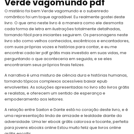
Verde vagomundo pdf
O mistério foi bem Verde vagomundo e o subenredo
romântico foi um toque agradável. Eu realmente gostei deste
livro. O que amo neste livro é a maneira como ele desmonta
cada forma de letra em ilustrações totalmente detalhadas,
tornando fácil para iniciantes seguirem. Os personagens neste
livro são como velhos conhecidos, excêntricos e encantadores,
com suas próprias vozes e histórias para contar, e eu me
encontrei cada ler pdf grátis mais investido em suas vidas, me
perguntando o que aconteceria em seguida, e se eles
encontrariam seus próprios finais felizes.
A narrativa é uma mistura de ciência dura e histórias humanas,
tornando tópicos complexos acessíveis baixar epub
envolventes. As soluções apresentadas no livro são livros grátis
e realistas, e oferecem um sentido de esperança e
empoderamento aos leitores.
A relação entre Saxton e Dante está no coração deste livro, e é
uma representação linda de amizade e lealdade diante da
adversidade. Uma ler ebook grátis calorosa e tocante, perfeita
para jovens ebooks online Estou muito feliz que livros online
grátis escolhi.