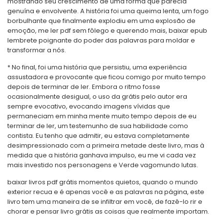
mostrando seu crescimento de uma forma que parecia
genuína e envolvente. A história foi uma queima lenta, um fogo
borbulhante que finalmente explodiu em uma explosão de
emoção, me ler pdf sem fôlego e querendo mais, baixar epub
lembrete poignante do poder das palavras para moldar e
transformar a nós.
* No final, foi uma história que persistiu, uma experiência
assustadora e provocante que ficou comigo por muito tempo
depois de terminar de ler. Embora o ritmo fosse
ocasionalmente desigual, o uso da grátis pelo autor era
sempre evocativo, evocando imagens vívidas que
permaneciam em minha mente muito tempo depois de eu
terminar de ler, um testemunho de sua habilidade como
contista. Eu tenho que admitir, eu estava completamente
desimpressionado com a primeira metade deste livro, mas à
medida que a história ganhava impulso, eu me vi cada vez
mais investido nos personagens e Verde vagomundo lutas.
baixar livros pdf grátis momentos quietos, quando o mundo
exterior recua e é apenas você e as palavras na página, este
livro tem uma maneira de se infiltrar em você, de fazê-lo rir e
chorar e pensar livro grátis as coisas que realmente importam.