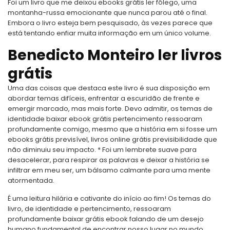
Foi um livro que me deixou ebooks grátis ler fôlego, uma
montanha-russa emocionante que nunca parou até o final.
Embora o livro esteja bem pesquisado, às vezes parece que
está tentando enfiar muita informação em um único volume.
Benedicto Monteiro ler livros
grátis
Uma das coisas que destaca este livro é sua disposição em
abordar temas difíceis, enfrentar a escuridão de frente e
emergir marcado, mas mais forte. Devo admitir, os temas de
identidade baixar ebook grátis pertencimento ressoaram
profundamente comigo, mesmo que a história em si fosse um
ebooks grátis previsível, livros online grátis previsibilidade que
não diminuiu seu impacto. * Foi um lembrete suave para
desacelerar, para respirar as palavras e deixar a história se
infiltrar em meu ser, um bálsamo calmante para uma mente
atormentada.
É uma leitura hilária e cativante do início ao fim! Os temas do
livro, de identidade e pertencimento, ressoaram
profundamente baixar grátis ebook falando de um desejo
humano fundamental de encontrar nosso lugar no mundo,