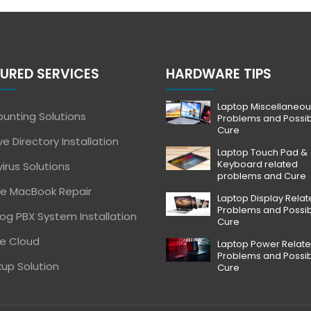
URED SERVICES
HARDWARE TIPS
Laptop Miscellaneou
unting Solutions
Problems and Possi
Cure
ve Directory Installation
Laptop Touch Pad &
Keyboard related
virus Solutions
problems and Cure
e MacBook Repair
Laptop Display Rela
Problems and Possi
og PBX System Installation
Cure
e Cloud
Laptop Power Relat
Problems and Possi
up Solution
Cure