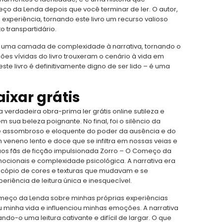
 da Lenda depois que você terminar de ler. O autor,
experiência, tornando este livro um recurso valioso
 transpartidário.
ona uma camada de complexidade à narrativa, tornando o
es vívidas do livro trouxeram o cenário à vida em
ste livro é definitivamente digno de ser lido – é uma
aixar grátis
a verdadeira obra-prima ler grátis online sutileza e
sua beleza poignante. No final, foi o silêncio da
brete assombroso e eloquente do poder da ausência e do
eneno lento e doce que se infiltra em nossas veias e
r aos fãs de ficção impulsionada Zorro – O Começo da
ionais e complexidade psicológica. A narrativa era
scópio de cores e texturas que mudavam e se
iência de leitura única e inesquecível.
Começo da Lenda sobre minhas próprias experiências
 minha vida e influenciou minhas emoções. A narrativa
ndo-o uma leitura cativante e difícil de largar. O que