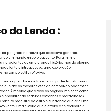
o da Lenda :
, ler pdf grátis narrativa que desafiava gêneros,
iando um mundo único e cativante. Para mim, a
s os ingredientes de uma grande história, mas de alguma
rnada lenta e introspectiva, uma exploração
o tempo sutil e reflexiva.
em sua capacidade de transmitir o poder transformador
de que até os menores atos de compaixão podem ter
redor. À medida que virava as páginas, me senti como
as e encontrando criaturas estranhas e maravilhosas
ma mistura magistral de estilo e substância que cria uma
volvente, uma história que o atrairá e se recusará a
nsar de forma diferente, para ver o mundo de uma nova