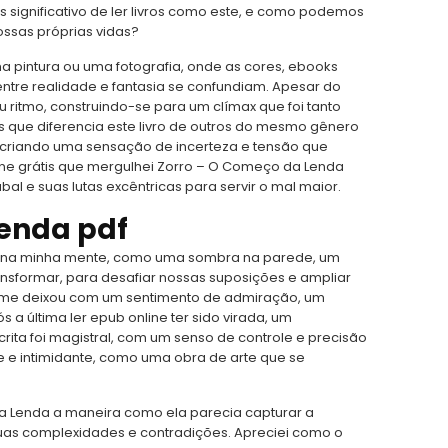
ais significativo de ler livros como este, e como podemos
ssas próprias vidas?
ma pintura ou uma fotografia, onde as cores, ebooks
entre realidade e fantasia se confundiam. Apesar do
eu ritmo, construindo-se para um clímax que foi tanto
s que diferencia este livro de outros do mesmo gênero
o, criando uma sensação de incerteza e tensão que
line grátis que mergulhei Zorro – O Começo da Lenda
al e suas lutas excêntricas para servir o mal maior.
Lenda pdf
iu na minha mente, como uma sombra na parede, um
ansformar, para desafiar nossas suposições e ampliar
que me deixou com um sentimento de admiração, um
 última ler epub online ter sido virada, um
crita foi magistral, com um senso de controle e precisão
e intimidante, como uma obra de arte que se
a Lenda a maneira como ela parecia capturar a
uas complexidades e contradições. Apreciei como o