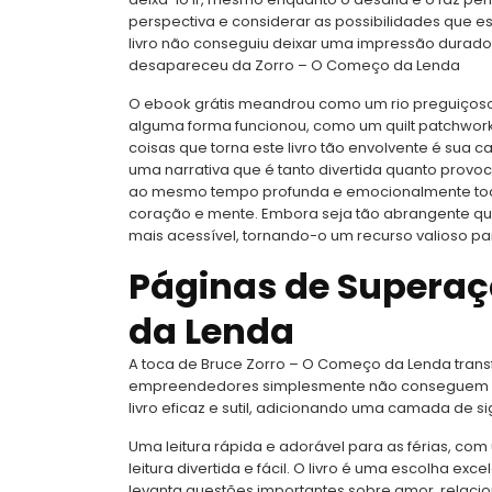
perspectiva e considerar as possibilidades que e
livro não conseguiu deixar uma impressão durado
desapareceu da Zorro – O Começo da Lenda
O ebook grátis meandrou como um rio preguiçoso
alguma forma funcionou, como um quilt patchwor
coisas que torna este livro tão envolvente é sua 
uma narrativa que é tanto divertida quanto provo
ao mesmo tempo profunda e emocionalmente to
coração e mente. Embora seja tão abrangente q
mais acessível, tornando-o um recurso valioso p
Páginas de Superaç
da Lenda
A toca de Bruce Zorro – O Começo da Lenda tran
empreendedores simplesmente não conseguem en
livro eficaz e sutil, adicionando uma camada de sig
Uma leitura rápida e adorável para as férias, co
leitura divertida e fácil. O livro é uma escolha exc
levanta questões importantes sobre amor, relacio