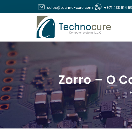
sales@techno-cure.com
+971 438 614 5
Zorro – O C