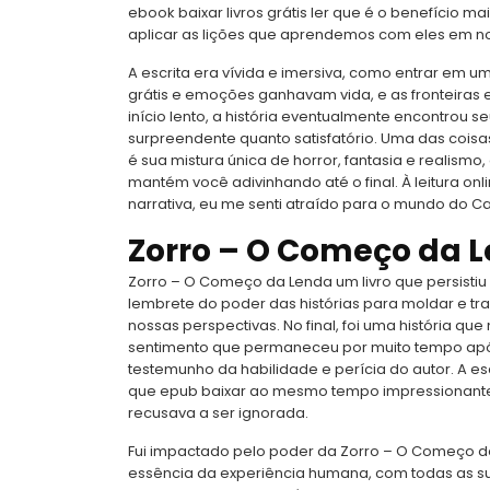
ebook baixar livros grátis ler que é o benefício m
aplicar as lições que aprendemos com eles em no
A escrita era vívida e imersiva, como entrar em u
grátis e emoções ganhavam vida, e as fronteiras 
início lento, a história eventualmente encontrou s
surpreendente quanto satisfatório. Uma das coisa
é sua mistura única de horror, fantasia e realism
mantém você adivinhando até o final. À leitura on
narrativa, eu me senti atraído para o mundo do Cab
Zorro – O Começo da 
Zorro – O Começo da Lenda um livro que persist
lembrete do poder das histórias para moldar e tr
nossas perspectivas. No final, foi uma história 
sentimento que permaneceu por muito tempo após a
testemunho da habilidade e perícia do autor. A es
que epub baixar ao mesmo tempo impressionante 
recusava a ser ignorada.
Fui impactado pelo poder da Zorro – O Começo d
essência da experiência humana, com todas as s