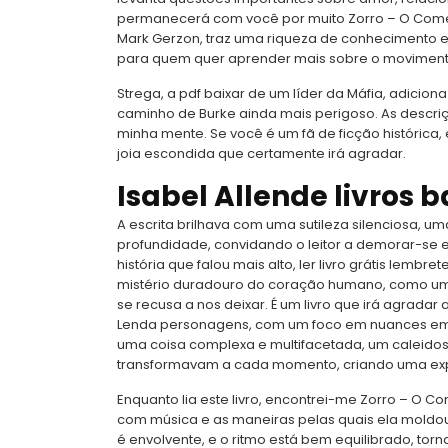
permanecerá com você por muito Zorro – O Começo
Mark Gerzon, traz uma riqueza de conhecimento e 
para quem quer aprender mais sobre o movimento
Strega, a pdf baixar de um líder da Máfia, adici
caminho de Burke ainda mais perigoso. As descriçõ
minha mente. Se você é um fã de ficção histórica, e
joia escondida que certamente irá agradar.
Isabel Allende livros b
A escrita brilhava com uma sutileza silenciosa, um
profundidade, convidando o leitor a demorar-se em 
história que falou mais alto, ler livro grátis lem
mistério duradouro do coração humano, como um v
se recusa a nos deixar. É um livro que irá agrada
Lenda personagens, com um foco em nuances emoc
uma coisa complexa e multifacetada, um caleido
transformavam a cada momento, criando uma exper
Enquanto lia este livro, encontrei-me Zorro – O 
com música e as maneiras pelas quais ela moldou
é envolvente, e o ritmo está bem equilibrado, torna