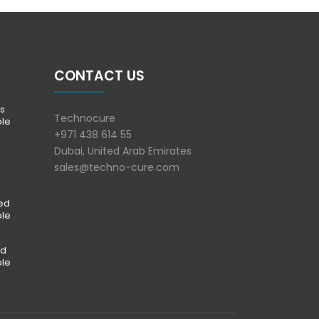
CONTACT US
s
Technocure
ble
+971 438 614 55
Dubai, United Arab Emirates
sales@techno-cure.com
ted
ble
ed
ble