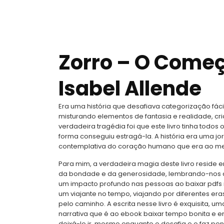
Zorro – O Começ
Isabel Allende
Era uma história que desafiava categorização fácil
misturando elementos de fantasia e realidade, cr
verdadeira tragédia foi que este livro tinha todo
forma conseguiu estragá-la. A história era uma jo
contemplativa do coração humano que era ao mesm
Para mim, a verdadeira magia deste livro reside 
da bondade e da generosidade, lembrando-nos 
um impacto profundo nas pessoas ao baixar pdfs 
um viajante no tempo, viajando por diferentes er
pelo caminho. A escrita nesse livro é exquisita, u
narrativa que é ao ebook baixar tempo bonita e en
deixá-lo ir, mesmo enquanto o desafia e o faz pe