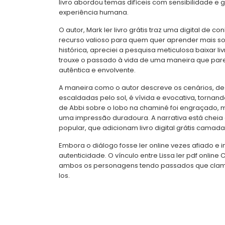
livro abordou temas difíceis com sensibilidade e
experiência humana.
O autor, Mark ler livro grátis traz uma digital de 
recurso valioso para quem quer aprender mais so
histórica, apreciei a pesquisa meticulosa baixar livr
trouxe o passado à vida de uma maneira que pa
autêntica e envolvente.
A maneira como o autor descreve os cenários, de
escaldadas pelo sol, é vívida e evocativa, tornan
de Abbi sobre o lobo na chaminé foi engraçado, ma
uma impressão duradoura. A narrativa está cheia 
popular, que adicionam livro digital grátis camada
Embora o diálogo fosse ler online vezes afiado e i
autenticidade. O vínculo entre Lissa ler pdf onlin
ambos os personagens tendo passados que clam
los.