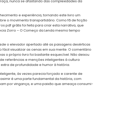
 graça, nunca se afastando das complexidades da
conhecimento e experiência, tornando este livro um
bre o movimento transpartidário. Como fã de ficção
os pdf grátis foi feita para criar esta narrativa, que
recia Zorro – O Começo da Lenda mesmo tempo
sde o elevador apertado até as paisagens desérticas
do fácil visualizar as cenas em sua mente. O comentário
s o próprio livro foi bastante esquecível. Não deixou
de referências e menções inteligentes à cultura
 extra de profundidade e humor à história.
nteligente, às vezes parecia forçado e carente de
e Casimir é uma parte fundamental da história, com
am por vingança, e uma paixão que ameaça consumi-