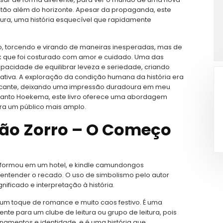
stão além do horizonte. Apesar da propaganda, este
ura, uma história esquecível que rapidamente
, torcendo e virando de maneiras inesperadas, mas de
k que foi costurado com amor e cuidado. Uma das
capacidade de equilibrar leveza e seriedade, criando
cativa. A exploração da condição humana da história era
cante, deixando uma impressão duradoura em meu
uanto Hoekema, este livro oferece uma abordagem
ara um público mais amplo.
ão Zorro – O Começo
sformou em um hotel, e kindle camundongos
tender o recado. O uso de simbolismo pelo autor
nificado e interpretação à história.
m um toque de romance e muito caos festivo. É uma
elente para um clube de leitura ou grupo de leitura, pois
namentos e identidade, e é uma história que