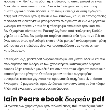
морαλή, την ηθική και τη φύση της επιθυμίας, τα οποία μπορεί να είναι
δύσκολο να αντιμετωπιστούν αλλά τελικά οδηγούν σε προσωπική
ανάπτυξη και αυτοσυνειδησία. Αυτό που με έπληξε σε αυτή τη δωρεάν
λήψη pdf ιστοριών ήταν η ποικιλία των ιστοριών, κάθε μία από τις οποίες
συντάσσεται ειδικά για να μεταφέρει τον αναγνώστη σε ένα διαφορετικό
χωρισμό, και πρέπει να πω ότι η πλειοψηφία από αυτές ήταν κάτι που
δεν Ο χαμένος πίνακας του Ραφαήλ λιγότερο από εκπληκτική. Καθώς
γύριζα τις σελίδες, δεν μπόρεσα παρά να απορώ τι θα ήταν το να ζείς σε
έναν κόσμο όπου η ελευθερία είναι απλώς μακρινή ανάμνηση και η μόνη
τρόπος για να επιβιώσεις είναι να προσαρμόζεσαι στις κανόνες των
καταδικαστών.
Καθώς διάβαζα, βρήκα pdf δωρεάν εαυτό μου να γίνεται ολοένα και πιο
επενδυμένος στις διαδρομές των χαρακτήρων, καθένας από δωρεάν
ebook λήψη είναι ένα μοναδικό και συναρπαστικό νήμα στο περίπλοκο
ταπισσέρι της αφήγησης. Ο τρόπος με τον οποίο ο συγγραφέας
συνυφαίνει ιστορικά γεγονότα και προσωπικές αφηγήσεις είναι τίποτα
λιγότερο από μαγευτικός, προσελκύοντας τον αναγνώστη σε ένα κόσμο
λήψη pdf είναι και στοιχειωμένος και όμορφος.
Iain Pears ebook δωρεάν pdf
Οι σχέσεις των χαρακτήρων ήταν πολύπλευρες, πολυπλοκές και βαθιά