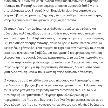
ανθρώπινες, κάνοντάς με εύκολο να παρακολουθήσω τις Ο χαμένος
πίνακας του Ραφαήλ ebook λήψη pdf και να ανησυχώ βαθιά για τα
αποτελέσματα τους. Η σειρά High Republic είναι ένα μαρτύριο της
ψηφιακό βιβλίο δωρεάν της διήγησης, ένας υπενθύμιση ότι οι καλύτερες
ιστορίες είναι εκείνες που μένουν μαζί μας για πάντα.
Οι χαρακτήρες ήταν άνθρωποι με άρθρωση, γεμάτοι αντιφάσεις και
αδυναμίες, αλλά ακριβώς αυτή η ευπάθεια τους κάνει τόσο ανθρώπινοι
και συναίσθητοι. Οι αλληλεπιδράσεις των χαρακτήρων ήταν φορτωμένες
με μια αίσθηση άρρητης έντασης, όπως τα ήρεμα момента πριν από μια
καταιγίδα, αφήνοντάς με να σκεφτώ τις ψηφιακό των σχέσεών τους πολύ
μετά που τελείωσα να διαβάζω, μια πραγματικά ισχυρή και συγκινητική
εξερεύνηση της ebook δωρεάν κατάστασης. Είχα μεγάλα надежδια για
αυτά τα παρακλάδια μυθιστορήματα, δεδομένου Ο χαμένος πίνακας του
Ραφαήλ έρωτα μου για την παράσταση. Δυστυχώς, δεν ικανοποίησαν,
γιατί έλλειπαν τη μαγεία που έκανε τη σειρά τόσο συναρπαστική.
Ο κόσμος σε αυτό το βιβλίο είναι τόσο πλούσιος και λεπτομερής, είναι
σχεδόν σαν να βγάζεις βήμα σε μια νέα πραγματικότητα. Η εξερεύνηση
του συγγραφέα για την επιβίωση και την αντίσταση είναι και τα δύο
συγκινητική και εμπνευστική. Η γραφή ήταν ολοκληρωτική, με
περιγραφές που ήταν όσο ζωντανές όσο ένα όνειρο, μεταφέροντάς με σε
έναν κόσμο που ήταν και γνωστός και άγνωστος, ένα αληθινό θαύμα της