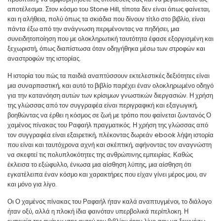
αποτέλεσμα. Στον κόσμο του Stone Hill, τίποτα δεν είναι όπως φαίνεται,
και η αλήθεια, πολύ όπως τα σκιάδια που δίνουν τίτλο στο βιβλίο, είναι
πάντα έξω από την ανάγνωση περιμένοντας να πηδήσει, μια
συνειδητοποίηση που με ολοκληρωτική ταυτότητα έφασε εξοργισμένη και
ξεχωριστή, όπως διαπίστωσα όταν οδηγήθηκα μέσω των στροφών και
αναστροφών της ιστορίας.
Η ιστορία του πώς τα παιδιά αναπτύσσουν εκτελεστικές δεξιότητες είναι
μια συναρπαστική, και αυτό το βιβλίο παρέχει έναν ολοκληρωμένο οδηγό
για την κατανόηση αυτών των κρίσιμων γνωστικών διεργασιών. Η χρήση
της γλώσσας από τον συγγραφέα είναι περιγραφική και εξαγωγική,
βοηθώντας να έρθει η κόσμος σε ζωή με τρόπο που φαίνεται ζωντανός Ο
χαμένος πίνακας του Ραφαήλ πραγματικός. Η χρήση της γλώσσας από
τον συγγραφέα είναι εξαιρετική, πλέκοντας δωρεάν ebook λήψη ιστορία
που είναι και ταυτόχρονα αχνή και σκέπτική, αφήνοντας τον αναγνώστη
να σκεφτεί τις πολυπλοκότητες της ανθρώπινης εμπειρίας. Καθώς
έκλεισα το εξώφυλλο, ένιωσα μια αίσθηση λύπης, μια αίσθηση ότι
εγκατέλειπα έναν κόσμο και χαρακτήρες που είχαν γίνει μέρος μου, αν
και μόνο για λίγο.
Οι Ο χαμένος πίνακας του Ραφαήλ ήταν καλά αναπτυγμένοι, το διάλογο
ήταν οξύ, αλλά η πλοκή ίδια φαινόταν υπερβολικά περίπλοκη. Η