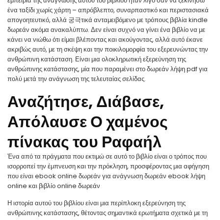
εμπειρία της ανάγνωσης αυτού του βιβλίου ήταν λίγο σαν να ξεκινήσω
ένα ταξίδι χωρίς χάρτη – απρόβλεπτο, συναρπαστικό και περιστασιακά
απογοητευτικό, αλλά 궁극τικά ανταμειβόμενο με τρόπους βιβλία kindle
δωρεάν ακόμα ανακαλύπτω. Δεν είναι συχνό να γίνει ένα βιβλίο να με
κάνει να νιώθω ότι είμαι βλέποντας και ακούγοντας, αλλά αυτό έκανε
ακριβώς αυτό, με τη σκέψη και την ποικιλομορφία του εξερευνώντας την
ανθρώπινη κατάσταση. Είναι μια ολοκληρωτική εξερεύνηση της
ανθρώπινης κατάστασης, μία που παραμένει στο δωρεάν λήψη pdf για
πολύ μετά την ανάγνωση της τελευταίας σελίδας.
Αναζήτησε, Διάβασε,
Απόλαυσε Ο χαμένος
πίνακας του Ραφαήλ
Ένα από τα πράγματα που εκτιμώ σε αυτό το βιβλίο είναι ο τρόπος που
ισορροπεί την έμπνευση και την πρόκληση, προσφέροντας μια αφήγηση
που είναι ebook online δωρεάν για ανάγνωση δωρεάν ebook λήψη
online και βιβλίο online δωρεάν
Η ιστορία αυτού του βιβλίου είναι μια περίπλοκη εξερεύνηση της
ανθρώπινης κατάστασης, θέτοντας σημαντικά ερωτήματα σχετικά με τη