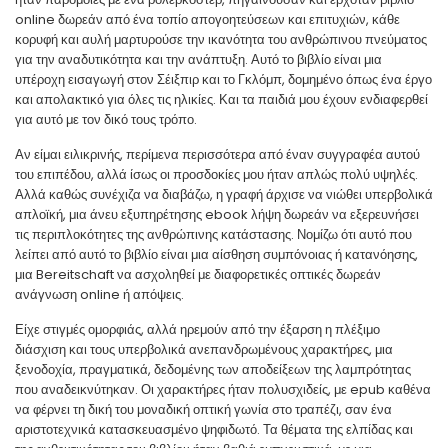
online δωρεάν από ένα τοπίο απογοητεύσεων και επιτυχιών, κάθε
κορυφή και αυλή μαρτυρούσε την ικανότητα του ανθρώπινου πνεύματος
για την αναδυτικότητα και την ανάπτυξη. Αυτό το βιβλίο είναι μια
υπέροχη εισαγωγή στον Σέιξπιρ και το Γκλόμπ, δομημένο όπως ένα έργο
και απολακτικό για όλες τις ηλικίες. Και τα παιδιά μου έχουν ενδιαφερθεί
για αυτό με τον δικό τους τρόπο.
Αν είμαι ειλικρινής, περίμενα περισσότερα από έναν συγγραφέα αυτού
του επιπέδου, αλλά ίσως οι προσδοκίες μου ήταν απλώς πολύ υψηλές.
Αλλά καθώς συνέχιζα να διαβάζω, η γραφή άρχισε να νιώθει υπερβολικά
απλοϊκή, μια άνευ εξυπηρέτησης ebook λήψη δωρεάν να εξερευνήσει
τις περιπλοκότητες της ανθρώπινης κατάστασης. Νομίζω ότι αυτό που
λείπει από αυτό το βιβλίο είναι μια αίσθηση συμπόνοιας ή κατανόησης,
μια Bereitschaft να ασχοληθεί με διαφορετικές οπτικές δωρεάν
ανάγνωση online ή απόψεις.
Είχε στιγμές ομορφιάς, αλλά ηρεμούν από την έξαρση η πλέξιμο
διάσχιση και τους υπερβολικά ανεπανδρωμένους χαρακτήρες, μια
ξενοδοχία, πραγματικά, δεδομένης των αποδείξεων της λαμπρότητας
που αναδεικνύτηκαν. Οι χαρακτήρες ήταν πολυσχιδείς, με epub καθένα
να φέρνει τη δική του μοναδική οπτική γωνία στο τραπέζι, σαν ένα
αριστοτεχνικά κατασκευασμένο ψηφιδωτό. Τα θέματα της ελπίδας και