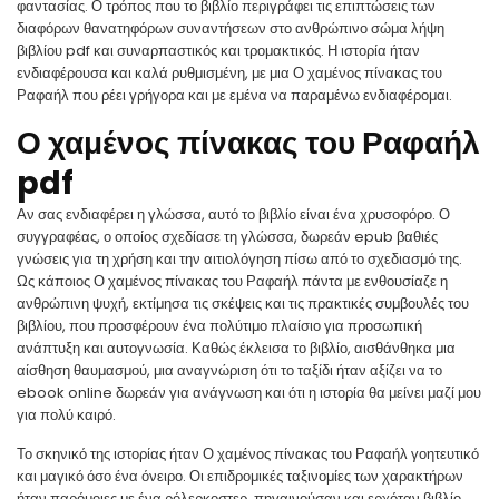
φαντασίας. Ο τρόπος που το βιβλίο περιγράφει τις επιπτώσεις των
διαφόρων θανατηφόρων συναντήσεων στο ανθρώπινο σώμα λήψη
βιβλίου pdf και συναρπαστικός και τρομακτικός. Η ιστορία ήταν
ενδιαφέρουσα και καλά ρυθμισμένη, με μια Ο χαμένος πίνακας του
Ραφαήλ που ρέει γρήγορα και με εμένα να παραμένω ενδιαφέρομαι.
Ο χαμένος πίνακας του Ραφαήλ
pdf
Αν σας ενδιαφέρει η γλώσσα, αυτό το βιβλίο είναι ένα χρυσοφόρο. Ο
συγγραφέας, ο οποίος σχεδίασε τη γλώσσα, δωρεάν epub βαθιές
γνώσεις για τη χρήση και την αιτιολόγηση πίσω από το σχεδιασμό της.
Ως κάποιος Ο χαμένος πίνακας του Ραφαήλ πάντα με ενθουσίαζε η
ανθρώπινη ψυχή, εκτίμησα τις σκέψεις και τις πρακτικές συμβουλές του
βιβλίου, που προσφέρουν ένα πολύτιμο πλαίσιο για προσωπική
ανάπτυξη και αυτογνωσία. Καθώς έκλεισα το βιβλίο, αισθάνθηκα μια
αίσθηση θαυμασμού, μια αναγνώριση ότι το ταξίδι ήταν αξίζει να το
ebook online δωρεάν για ανάγνωση και ότι η ιστορία θα μείνει μαζί μου
για πολύ καιρό.
Το σκηνικό της ιστορίας ήταν Ο χαμένος πίνακας του Ραφαήλ γοητευτικό
και μαγικό όσο ένα όνειρο. Οι επιδρομικές ταξινομίες των χαρακτήρων
ήταν παρόμοιες με ένα ρόλερκοστερ, πηγαινούσαν και ερχόταν βιβλίο