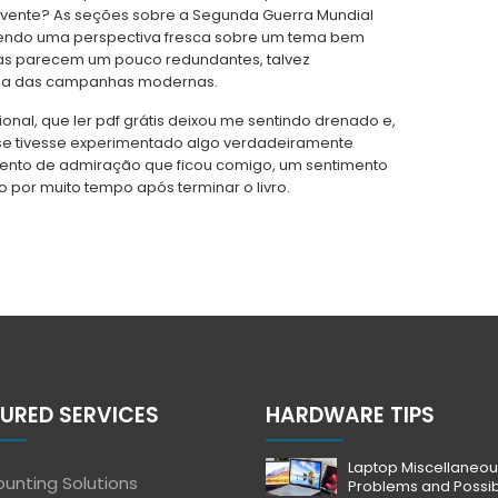
lvente? As seções sobre a Segunda Guerra Mundial
recendo uma perspectiva fresca sobre um tema bem
as parecem um pouco redundantes, talvez
tona das campanhas modernas.
nal, que ler pdf grátis deixou me sentindo drenado e,
a se tivesse experimentado algo verdadeiramente
timento de admiração que ficou comigo, um sentimento
 por muito tempo após terminar o livro.
URED SERVICES
HARDWARE TIPS
Laptop Miscellaneou
unting Solutions
Problems and Possi