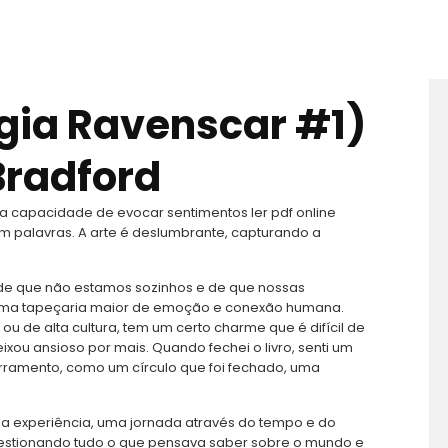
ogia Ravenscar #1)
Bradford
ua capacidade de evocar sentimentos ler pdf online
 palavras. A arte é deslumbrante, capturando a
 de que não estamos sozinhos e de que nossas
 uma tapeçaria maior de emoção e conexão humana.
a ou de alta cultura, tem um certo charme que é difícil de
ou ansioso por mais. Quando fechei o livro, senti um
rramento, como um círculo que foi fechado, uma
uma experiência, uma jornada através do tempo e do
estionando tudo o que pensava saber sobre o mundo e