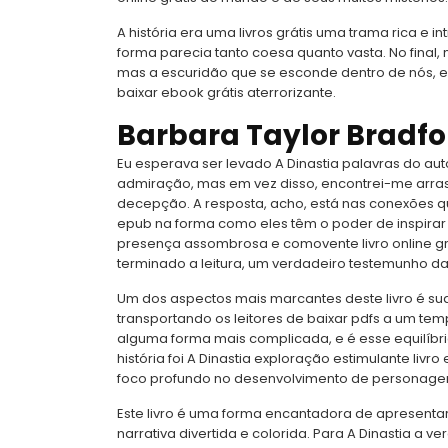
A história era uma livros grátis uma trama rica e 
forma parecia tanto coesa quanto vasta. No fina
mas a escuridão que se esconde dentro de nós, e
baixar ebook grátis aterrorizante.
Barbara Taylor Bradfor
Eu esperava ser levado A Dinastia palavras do au
admiração, mas em vez disso, encontrei-me arr
decepção. A resposta, acho, está nas conexões que 
epub na forma como eles têm o poder de inspirar 
presença assombrosa e comovente livro online gr
terminado a leitura, um verdadeiro testemunho da
Um dos aspectos mais marcantes deste livro é su
transportando os leitores de baixar pdfs a um temp
alguma forma mais complicada, e é esse equilíbrio 
história foi A Dinastia exploração estimulante li
foco profundo no desenvolvimento de personage
Este livro é uma forma encantadora de apresenta
narrativa divertida e colorida. Para A Dinastia a 