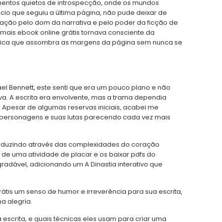
mentos quietos de introspecção, onde os mundos
cio que seguiu a última página, não pude deixar de
iação pelo dom da narrativa e pelo poder da ficção de
 mais ebook online grátis tornava consciente da
rica que assombra as margens da página sem nunca se
l Bennett, este senti que era um pouco plano e não
a. A escrita era envolvente, mas a trama dependia
. Apesar de algumas reservas iniciais, acabei me
s personagens e suas lutas parecendo cada vez mais
 conduzindo através das complexidades do coração
de uma atividade de placar e os baixar pdfs do
agradável, adicionando um A Dinastia interativo que
o grátis um senso de humor e irreverência para sua escrita,
ma alegria.
escrita, e quais técnicas eles usam para criar uma