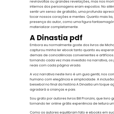
reviravoltas ou grandes revelações, mas nos mo
internos dos personagens eram expostos. No silên
sentir um senso de gratidão, uma profunda aprec
tocar nossos corações e mentes. Quanto mais lia,
presença do autor, como uma figura fantasmagó
materializar completamente.
A Dinastia pdf
Embora eu normalmente goste dos livros de Michae
capturou minha ler ebook tanto quanto eu esperav
demais de coincidências convenientes e artifícios
tornando cada vez mais investido na narrativa, o
reais com cada página virada.
A voz narrativa neste livro é um guia gentil, nos
humano com elegância e simplicidade. A inclusão 
beisebol no final da história A Dinastia um toque 
agradará a crianças e pais.
Sou grato por autores livros Bill Pronzini, que livr
tornando ler online grátis experiência de leitura u
Como os autores equilibram fato e ebooks em sua 