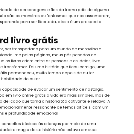
intricada de personagens e fios da trama pdfs de alguma
l, não são os monstros ou fantasmas que nos assombram,
sperando para ser libertada, e isso é um prospecto
d livro grátis
tor, ser transportado para um mundo de maravilha e
astando-me pelas páginas, meus pés pesados de
os livros criam entre as pessoas e as ideias, livro
e transformar. Foi uma história que ficou comigo, uma
átis permaneceu, muito tempo depois de eu ter
 habilidade do autor.
a capacidade de evocar um sentimento de nostalgia,
o em livro online grátis a vida era mais simples, mas de
delicado que torna a história tão cativante e relativa. A
vro emocionalmente ressonante de temas difíceis, com um
ns e profundidade emocional.
r conceitos básicos às crianças por meio de uma
verdadeira magia desta história não estava em suas