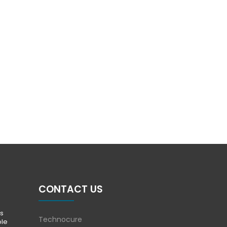
CONTACT US
s
Technocure
ble