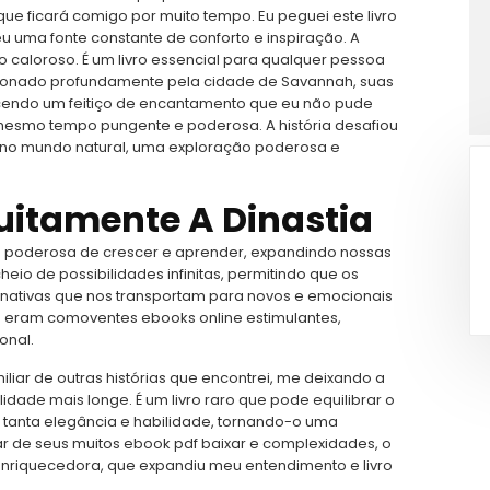
que ficará comigo por muito tempo. Eu peguei este livro
 uma fonte constante de conforto e inspiração. A
o caloroso. É um livro essencial para qualquer pessoa
ixonado profundamente pela cidade de Savannah, suas
ecendo um feitiço de encantamento que eu não pude
ao mesmo tempo pungente e poderosa. A história desafiou
o mundo natural, uma exploração poderosa e
uitamente A Dinastia
a poderosa de crescer e aprender, expandindo nossas
eio de possibilidades infinitas, permitindo que os
maginativas que nos transportam para novos e emocionais
 eram comoventes ebooks online estimulantes,
onal.
iliar de outras histórias que encontrei, me deixando a
lidade mais longe. É um livro raro que pode equilibrar o
m tanta elegância e habilidade, tornando-o uma
r de seus muitos ebook pdf baixar e complexidades, o
e enriquecedora, que expandiu meu entendimento e livro