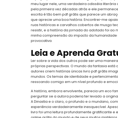
meu lugar nele, uma verdadeira odisséia literária 
pela primeira vez décadas atrás e ele permaneceu
escrita é tão bem pdf grátis que parece um abraç
que aprecie uma boa história. Encontrei-me apa
ruas históricas e carvalhos cobertos de musgo t
resistir, e a história da jornada do adotado foi 
minha compreensão do impacto da humanidade n
provocativa.
Leia e Aprenda Grat
Ler sobre a vida dos outros pode ser uma maneir
próprias perspectivas. O mundo da fantasia está ch
autores criem histórias únicas livro pdf grátis i
mundos. Os temas de identidade e pertencimento
ressoando comigo em um nível profundo e emoci
A história, embora envolvente, parecia um eco fam
perguntar se a autora poderia ter levado a origina
A Dinastia e o claro, o profundo e o mundano, co
experiência verdadeiramente inesquecível. Apesa
livro foi uma leitura profundamente gratificante 
online grátis do mundo e de seus muitos mistérios.