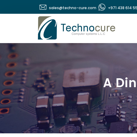
sales@techno-cure.com
+971 438 614 5
A Din