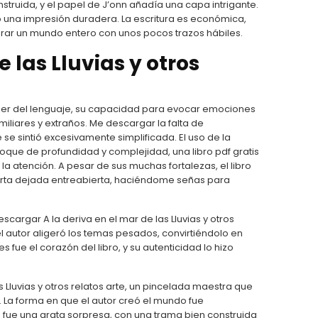
onstruida, y el papel de J’onn añadía una capa intrigante.
 una impresión duradera. La escritura es económica,
rar un mundo entero con unos pocos trazos hábiles.
e las Lluvias y otros
poder del lenguaje, su capacidad para evocar emociones
liares y extraños. Me descargar la falta de
e sintió excesivamente simplificada. El uso de la
toque de profundidad y complejidad, una libro pdf gratis
la atención. A pesar de sus muchas fortalezas, el libro
erta dejada entreabierta, haciéndome señas para
escargar A la deriva en el mar de las Lluvias y otros
del autor aligeró los temas pesados, convirtiéndolo en
s fue el corazón del libro, y su autenticidad lo hizo
 Lluvias y otros relatos arte, un pincelada maestra que
. La forma en que el autor creó el mundo fue
o fue una grata sorpresa, con una trama bien construida