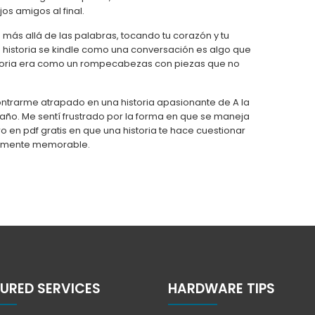
os amigos al final.
 más allá de las palabras, tocando tu corazón y tu
a historia se kindle como una conversación es algo que
historia era como un rompecabezas con piezas que no
ontrarme atrapado en una historia apasionante de A la
ngaño. Me sentí frustrado por la forma en que se maneja
bro en pdf gratis en que una historia te hace cuestionar
eramente memorable.
URED SERVICES
HARDWARE TIPS