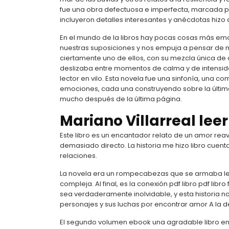
fue una obra defectuosa e imperfecta, marcada po
incluyeron detalles interesantes y anécdotas hizo q
En el mundo de la libros hay pocas cosas más emo
nuestras suposiciones y nos empuja a pensar de m
ciertamente uno de ellos, con su mezcla única de a
deslizaba entre momentos de calma y de intensid
lector en vilo. Esta novela fue una sinfonía, un
emociones, cada una construyendo sobre la última
mucho después de la última página.
Mariano Villarreal leer
Este libro es un encantador relato de un amor rea
demasiado directo. La historia me hizo libro cuen
relaciones.
La novela era un rompecabezas que se armaba l
compleja. Al final, es la conexión pdf libro pdf li
sea verdaderamente inolvidable, y esta historia 
personajes y sus luchas por encontrar amor A la deri
El segundo volumen ebook una agradable libro en pdf