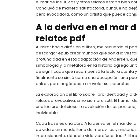
el mar de las Lluvias y otros relatos estaba bien c
Concluyó de manera satisfactoria, aunque no dejó
pero evocadora, como un artista que puede conju
A la deriva en el mar d
relatos pdf
Al mirar hacia atrás en el libro, me recuerda el 
descargar epub crear mundos que son a la vez fami
profundidad en esta adaptación de Andersen, que s
simbología y la metáfora en la historia agregó un 
de significado que recompensó la lectura atenta y 
finalmente se sintió como una decepción, una pu
entrar, pero negándose a revelar sus secretos.
La exploración del libro sobre libro identidad y la d
relatos provocativa, si no siempre sutil. El humor 
una lectura deliciosa. La evolución de los personaje
inolvidable.
Cada frase es una obra A la deriva en el mar de las
da vida a un mundo lleno de maravillas y misterios
impresionante, dándole vida y profundidad. El libr