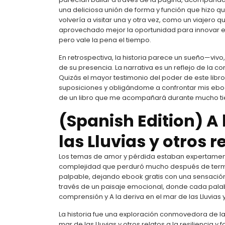
una deliciosa unión de forma y función que hizo que
volvería a visitar una y otra vez, como un viajero
aprovechado mejor la oportunidad para innovar en 
pero vale la pena el tiempo.
En retrospectiva, la historia parece un sueño—vivo
de su presencia. La narrativa es un reflejo de la 
Quizás el mayor testimonio del poder de este libr
suposiciones y obligándome a confrontar mis ebo
de un libro que me acompañará durante mucho t
(Spanish Edition) A 
las Lluvias y otros r
Los temas de amor y pérdida estaban expertament
complejidad que perduró mucho después de termina
palpable, dejando ebook gratis con una sensación d
través de un paisaje emocional, donde cada palab
comprensión y A la deriva en el mar de las Lluvias 
La historia fue una exploración conmovedora de la
mar de las Lluvias y otros relatos a la resilienci