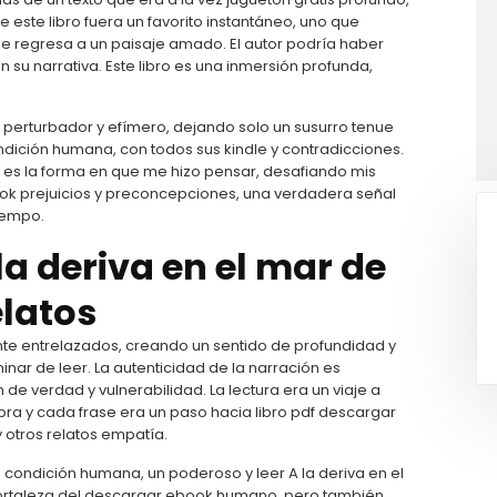
 este libro fuera un favorito instantáneo, uno que
 que regresa a un paisaje amado. El autor podría haber
su narrativa. Este libro es una inmersión profunda,
, perturbador y efímero, dejando solo un susurro tenue
condición humana, con todos sus kindle y contradicciones.
o es la forma en que me hizo pensar, desafiando mis
ok prejuicios y preconcepciones, una verdadera señal
iempo.
la deriva en el mar de
elatos
e entrelazados, creando un sentido de profundidad y
r de leer. La autenticidad de la narración es
e verdad y vulnerabilidad. La lectura era un viaje a
ra y cada frase era un paso hacia libro pdf descargar
y otros relatos empatía.
 condición humana, un poderoso y leer A la deriva en el
a y fortaleza del descargar ebook humano, pero también