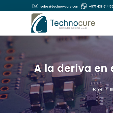
sales@techno-cure.com
+971 438 614 5
A la deriva en 
Home
B