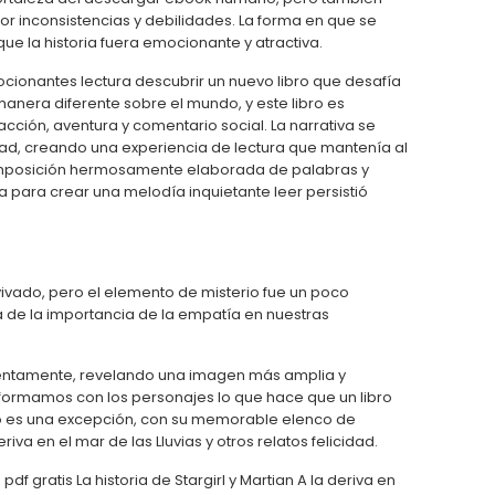
r inconsistencias y debilidades. La forma en que se
ue la historia fuera emocionante y atractiva.
cionantes lectura descubrir un nuevo libro que desafía
anera diferente sobre el mundo, y este libro es
cción, aventura y comentario social. La narrativa se
ad, creando una experiencia de lectura que mantenía al
a composición hermosamente elaborada de palabras y
 para crear una melodía inquietante leer persistió
vivado, pero el elemento de misterio fue un poco
ta de la importancia de la empatía en nuestras
entamente, revelando una imagen más amplia y
bro formamos con los personajes lo que hace que un libro
no es una excepción, con su memorable elenco de
va en el mar de las Lluvias y otros relatos felicidad.
 gratis La historia de Stargirl y Martian A la deriva en