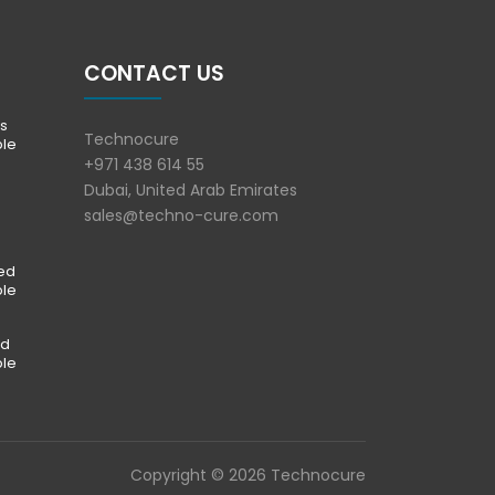
CONTACT US
s
Technocure
ble
+971 438 614 55
Dubai, United Arab Emirates
sales@techno-cure.com
ted
ble
ed
ble
Copyright © 2026 Technocure