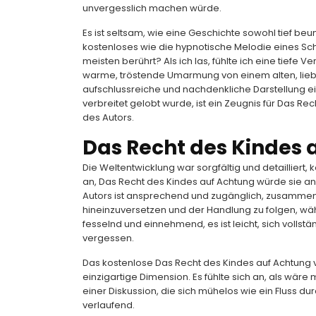
unvergesslich machen würde.
Es ist seltsam, wie eine Geschichte sowohl tief be
kostenloses wie die hypnotische Melodie eines S
meisten berührt? Als ich las, fühlte ich eine tiefe V
warme, tröstende Umarmung von einem alten, liebe
aufschlussreiche und nachdenkliche Darstellung 
verbreitet gelobt wurde, ist ein Zeugnis für Das R
des Autors.
Das Recht des Kindes 
Die Weltentwicklung war sorgfältig und detailliert
an, Das Recht des Kindes auf Achtung würde sie an
Autors ist ansprechend und zugänglich, zusammenfa
hineinzuversetzen und der Handlung zu folgen, währe
fesselnd und einnehmend, es ist leicht, sich vollst
vergessen.
Das kostenlose Das Recht des Kindes auf Achtung
einzigartige Dimension. Es fühlte sich an, als wär
einer Diskussion, die sich mühelos wie ein Fluss d
verlaufend.