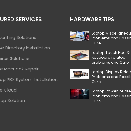
URED SERVICES
HARDWARE TIPS
Laptop Miscellaneou
unting Solutions
Problems and Possi
Cure
ve Directory Installation
Laptop Touch Pad &
Keyboard related
virus Solutions
problems and Cure
e MacBook Repair
Laptop Display Rela
Problems and Possi
og PBX System Installation
Cure
e Cloud
Laptop Power Relat
Problems and Possi
up Solution
Cure