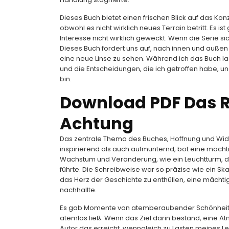
Dieses Buch bietet einen frischen Blick auf das Ko
obwohl es nicht wirklich neues Terrain betritt. Es is
Interesse nicht wirklich geweckt. Wenn die Serie sic
Dieses Buch fordert uns auf, nach innen und außen
eine neue Linse zu sehen. Während ich das Buch la
und die Entscheidungen, die ich getroffen habe, 
bin.
Download PDF Das R
Achtung
Das zentrale Thema des Buches, Hoffnung und Wide
inspirierend als auch aufmunternd, bot eine mächt
Wachstum und Veränderung, wie ein Leuchtturm, der
führte. Die Schreibweise war so präzise wie ein Ska
das Herz der Geschichte zu enthüllen, eine mächt
nachhallte.
Es gab Momente von atemberaubender Schönheit, in
atemlos ließ. Wenn das Ziel darin bestand, eine 
Autor das erreicht, wenngleich zu Lasten meines L