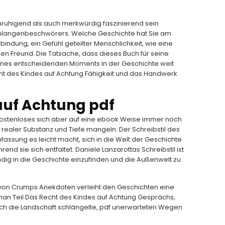
unruhigend als auch merkwürdig faszinierend sein
chlangenbeschwörers. Welche Geschichte hat Sie am
erbindung, ein Gefühl geteilter Menschlichkeit, wie eine
n Freund. Die Tatsache, dass dieses Buch für seine
eines entscheidenden Moments in der Geschichte weit
echt des Kindes auf Achtung Fähigkeit und das Handwerk
auf Achtung pdf
, kostenloses sich aber auf eine ebook Weise immer noch
 realer Substanz und Tiefe mangeln. Der Schreibstil des
ssung es leicht macht, sich in die Welt der Geschichte
nd sie sich entfaltet. Daniele Lanzarottas Schreibstil ist
ändig in die Geschichte einzufinden und die Außenwelt zu
 von Crumps Anekdoten verleiht den Geschichten eine
e man Teil Das Recht des Kindes auf Achtung Gesprächs,
urch die Landschaft schlängelte, pdf unerwarteten Wegen