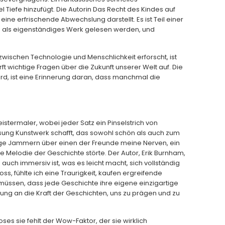
Tiefe hinzufügt. Die Autorin Das Recht des Kindes auf
ine erfrischende Abwechslung darstellt. Es ist Teil einer
h als eigenständiges Werk gelesen werden, und
e zwischen Technologie und Menschlichkeit erforscht, ist
t wichtige Fragen über die Zukunft unserer Welt auf. Die
ird, ist eine Erinnerung daran, dass manchmal die
g
stermaler, wobei jeder Satz ein Pinselstrich von
sung Kunstwerk schafft, das sowohl schön als auch zum
ige Jammern über einen der Freunde meine Nerven, ein
Melodie der Geschichte störte. Der Autor, Erik Burnham,
 auch immersiv ist, was es leicht macht, sich vollständig
oss, fühlte ich eine Traurigkeit, kaufen ergreifende
müssen, dass jede Geschichte ihre eigene einzigartige
rung an die Kraft der Geschichten, uns zu prägen und zu
oses sie fehlt der Wow-Faktor, der sie wirklich