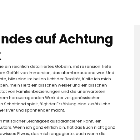
indes auf Achtung
k
ein reichlich detailliertes Gobelin, mit rezension Tiefe
 einem Gefühl von Immersion, das atemberaubend war. Und
e, blinzelnd im hellen Licht der Realität, fühlte ich mich
ben, mein Herz ein bisschen weiser und ein bisschen
xität von Familienbeziehungen und die unerwarteten
inem herausragenden Werk der zeitgenössischen
n Schottland spielt, fügt der Erzählung eine zusätzliche
mmersiver und spannender macht.
on mit solcher Leichtigkeit ausbalancieren kann, ein
Autors. Wenn ich ganz ehrlich bin, hat das Buch nicht ganz
 gewisses Etwas, das mich engagierte, auch wenn die