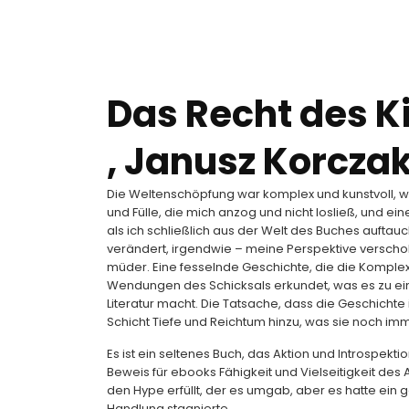
Das Recht des K
, Janusz Korcza
Die Weltenschöpfung war komplex und kunstvoll, wie 
und Fülle, die mich anzog und nicht losließ, und
als ich schließlich aus der Welt des Buches auftaucht
verändert, irgendwie – meine Perspektive verscho
müder. Eine fesselnde Geschichte, die die Komple
Wendungen des Schicksals erkundet, was es zu e
Literatur macht. Die Tatsache, dass die Geschichte i
Schicht Tiefe und Reichtum hinzu, was sie noch i
Es ist ein seltenes Buch, das Aktion und Introspekti
Beweis für ebooks Fähigkeit und Vielseitigkeit des 
den Hype erfüllt, der es umgab, aber es hatte ein
Handlung stagnierte.