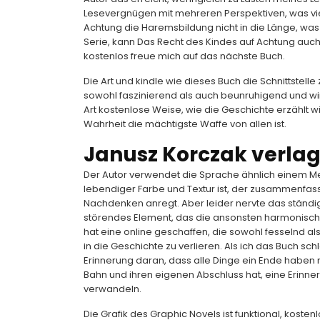
Lesevergnügen mit mehreren Perspektiven, was viel 
Achtung die Haremsbildung nicht in die Länge, was e
Serie, kann Das Recht des Kindes auf Achtung auc
kostenlos freue mich auf das nächste Buch.
Die Art und kindle wie dieses Buch die Schnittstell
sowohl faszinierend als auch beunruhigend und wirf
Art kostenlose Weise, wie die Geschichte erzählt w
Wahrheit die mächtigste Waffe von allen ist.
Janusz Korczak verla
Der Autor verwendet die Sprache ähnlich einem Mei
lebendiger Farbe und Textur ist, der zusammenfas
Nachdenken anregt. Aber leider nervte das ständ
störendes Element, das die ansonsten harmonische 
hat eine online geschaffen, die sowohl fesselnd als
in die Geschichte zu verlieren. Als ich das Buch schl
Erinnerung daran, dass alle Dinge ein Ende haben 
Bahn und ihren eigenen Abschluss hat, eine Erinne
verwandeln.
Die Grafik des Graphic Novels ist funktional, kostenl