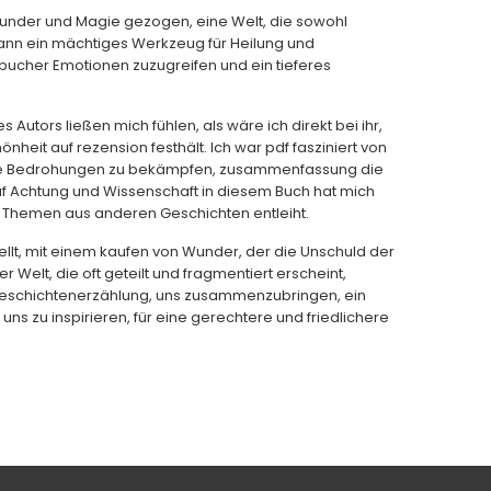
Wunder und Magie gezogen, eine Welt, die sowohl
 kann ein mächtiges Werkzeug für Heilung und
 bucher Emotionen zuzugreifen und ein tieferes
 Autors ließen mich fühlen, als wäre ich direkt bei ihr,
heit auf rezension festhält. Ich war pdf fasziniert von
rne Bedrohungen zu bekämpfen, zusammenfassung die
uf Achtung und Wissenschaft in diesem Buch hat mich
 Themen aus anderen Geschichten entleiht.
ellt, mit einem kaufen von Wunder, der die Unschuld der
er Welt, die oft geteilt und fragmentiert erscheint,
 Geschichtenerzählung, uns zusammenzubringen, ein
ns zu inspirieren, für eine gerechtere und friedlichere