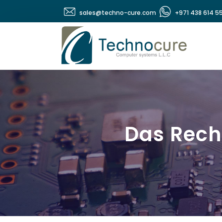
sales@techno-cure.com
+971 438 614 5
Das Rech