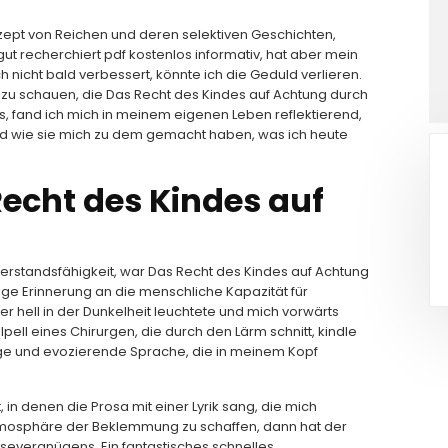
nzept von Reichen und deren selektiven Geschichten,
t gut recherchiert pdf kostenlos informativ, hat aber mein
h nicht bald verbessert, könnte ich die Geduld verlieren.
 zu schauen, die Das Recht des Kindes auf Achtung durch
s, fand ich mich in meinem eigenen Leben reflektierend,
und wie sie mich zu dem gemacht haben, was ich heute
echt des Kindes auf
rstandsfähigkeit, war Das Recht des Kindes auf Achtung
ige Erinnerung an die menschliche Kapazität für
 hell in der Dunkelheit leuchtete und mich vorwärts
lpell eines Chirurgen, die durch den Lärm schnitt, kindle
ige und evozierende Sprache, die in meinem Kopf
 denen die Prosa mit einer Lyrik sang, die mich
Atmosphäre der Beklemmung zu schaffen, dann hat der
esevergnügens. Ein fantastisches schnelles