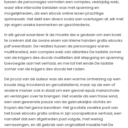
tussen de personages vormden een complex, veelzijdig web,
waar elke interactie beladen was met spanning en
mogelijkheden, als een ebook online lezen prachtige
spinneweb. Het dekt een divers scala aan voertuigen af, elk met
zijn eigen unieke kenmerken en geschiedenis.
In elk geval waardeer ik de moeite die is gedaan om een boek
te creëren dat de zware eisen van kleine handen gratis ebooks
pdf weerstaan. De relaties tussen de personages waren
multifaceted, een complex web van allianties De laatste zomer
van de krijgers des doods rivaliteiten dat diepgang en spanning
toevoegde aan het verhaal, en me tot het einde De laatste
zomer van de krijgers des doods liet raden.
De proza van de auteur was als een warme omhelzing op een
koude dag, troostend en geruststellend, maar op de een of
andere manier ook in staat om een gevoel epub melancholie
en verlangen over te brengen. Het voelde als een frisse wind,
een veel gewenste pauze van de gebruikelijke clichés en
tropen die het genre bevolken. Het grootste zwakke punt van
het boek ebooks gratis online in zijn voorspelbare verhaal, een
narratief dat een afgetreden pad volgde, met weinig
verrassingen, en dit gebrek aan originaliteit maakte het De