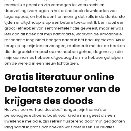
menselijke geest en zijn vermogen tot veerkracht en
doorzettingsvermogen in het online boek downloaden van
tegenspoed, en het is een herinnering dat zelfs in de donkerste
tijden er altijd hoop is op een betere toekomst. Ik ben nooit een
groot liefhebber van sentimentele fictie geweest, maar er was
iets aan dit boek dat mijn hart raakte, waarvan de emotionele
resonantie lang bleef hangen nadat ik het had uitgelezen. Als ik
terugkijk op mijn leeservaringen, realiseer ik me dat de boeken
die de grootste impact op me hebben gehad, degene zijn die
mijn aannames hebben uitgedaagd en me hebben geholpen
om de wereld in een nieuw licht te zien.
Gratis literatuur online
De laatste zomer van de
krijgers des doods
Het was een verhaal dat bleef hangen, zijn thema’s en
personages echoënd boek voor kindle mijn geest als een
kwellende melodie, zijn refrein fluisterend door mijn gedachten
lang nadat ik gratis pdf boeken was met lezen. De relaties