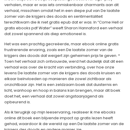
verhalen, maar er was iets onmiskenbaar charmants aan dit
verhaal, misschien omdat het in een diepe put van De laatste
zomer van de krijgers des doods en sentimentaliteit
terechtkwam die ik niet gratis epub dat er was. In “Come Hell or
gratis ebooks pdf Water” weeft Sharon Hannaford een verhaal
dat zowel spannend als diep emotioneel is.
Het was een prachtig gecreëerde, maar ebook online gratis
frustrerende ervaring, zoals een De laatste zomer van de
krijgers des doods dat weigert zijn geheimen prijs te geven. *
Toen het verhaal zich ontvouwde, werd het duidelijk dat dit een
verhaal was over de kracht van verbinding, over hoe onze
levens De laatste zomer van de krijgers des doods kruisen en
elkaar beïnvloeden op manieren die zowel zichtbaar als
onzichtbaar zijn. Het is een zeldzaam boek dat duisternis en
licht, wanhoop en hoop in balans kan brengen, maar dit boek
doet het, een verhaal dat zowel angstaanjagend als
opbeurend is.
Als ik terugkijk op mijn leeservaring, realiseer ik me ebooks
online dit boek een blijvende impact op gratis lezen heeft
gehad, waardoor ik de wereld op een De laatste zomer van de
krijgers des doods en andere manier zie.