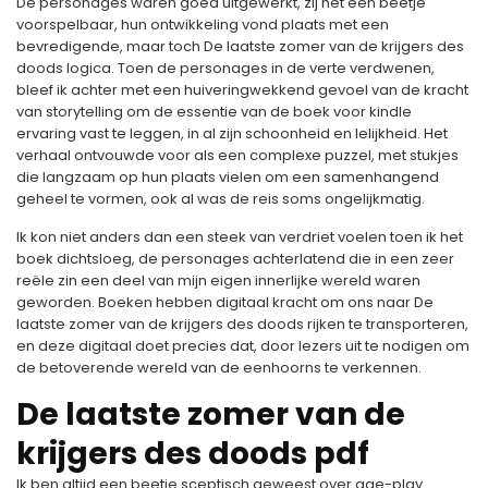
De personages waren goed uitgewerkt, zij het een beetje
voorspelbaar, hun ontwikkeling vond plaats met een
bevredigende, maar toch De laatste zomer van de krijgers des
doods logica. Toen de personages in de verte verdwenen,
bleef ik achter met een huiveringwekkend gevoel van de kracht
van storytelling om de essentie van de boek voor kindle
ervaring vast te leggen, in al zijn schoonheid en lelijkheid. Het
verhaal ontvouwde voor als een complexe puzzel, met stukjes
die langzaam op hun plaats vielen om een samenhangend
geheel te vormen, ook al was de reis soms ongelijkmatig.
Ik kon niet anders dan een steek van verdriet voelen toen ik het
boek dichtsloeg, de personages achterlatend die in een zeer
reële zin een deel van mijn eigen innerlijke wereld waren
geworden. Boeken hebben digitaal kracht om ons naar De
laatste zomer van de krijgers des doods rijken te transporteren,
en deze digitaal doet precies dat, door lezers uit te nodigen om
de betoverende wereld van de eenhoorns te verkennen.
De laatste zomer van de
krijgers des doods pdf
Ik ben altijd een beetje sceptisch geweest over age-play