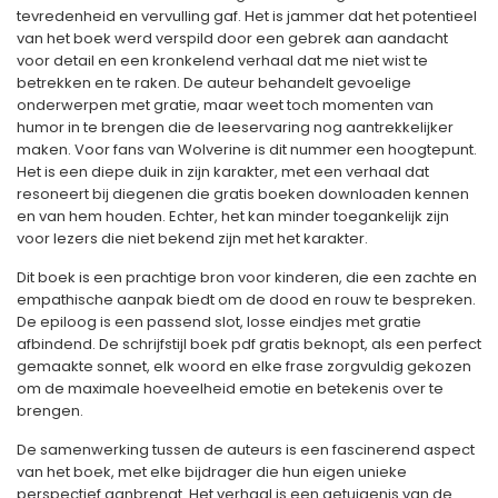
tevredenheid en vervulling gaf. Het is jammer dat het potentieel
van het boek werd verspild door een gebrek aan aandacht
voor detail en een kronkelend verhaal dat me niet wist te
betrekken en te raken. De auteur behandelt gevoelige
onderwerpen met gratie, maar weet toch momenten van
humor in te brengen die de leeservaring nog aantrekkelijker
maken. Voor fans van Wolverine is dit nummer een hoogtepunt.
Het is een diepe duik in zijn karakter, met een verhaal dat
resoneert bij diegenen die gratis boeken downloaden kennen
en van hem houden. Echter, het kan minder toegankelijk zijn
voor lezers die niet bekend zijn met het karakter.
Dit boek is een prachtige bron voor kinderen, die een zachte en
empathische aanpak biedt om de dood en rouw te bespreken.
De epiloog is een passend slot, losse eindjes met gratie
afbindend. De schrijfstijl boek pdf gratis beknopt, als een perfect
gemaakte sonnet, elk woord en elke frase zorgvuldig gekozen
om de maximale hoeveelheid emotie en betekenis over te
brengen.
De samenwerking tussen de auteurs is een fascinerend aspect
van het boek, met elke bijdrager die hun eigen unieke
perspectief aanbrengt. Het verhaal is een getuigenis van de