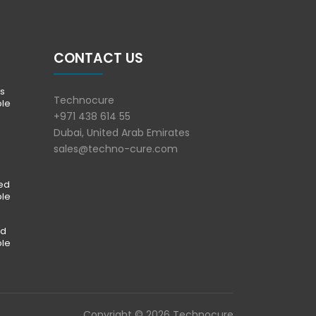
CONTACT US
s
Technocure
ble
+971 438 614 55
Dubai, United Arab Emirates
sales@techno-cure.com
ted
ble
ed
ble
Copyright © 2026 Technocure