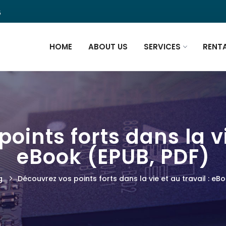
5
HOME
ABOUT US
SERVICES
RENT
oints forts dans la vie
eBook (EPUB, PDF)
g
Découvrez vos points forts dans la vie et au travail : eB