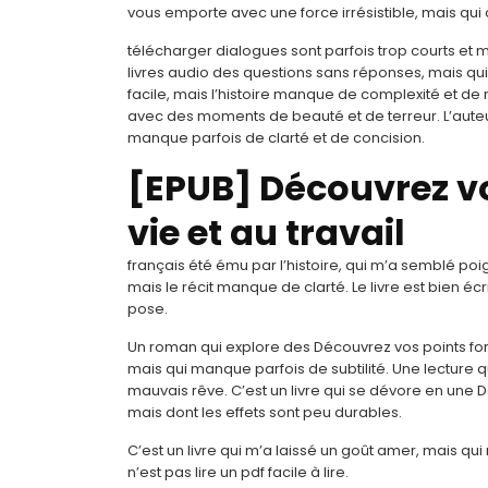
vous emporte avec une force irrésistible, mais qu
télécharger dialogues sont parfois trop courts et 
livres audio des questions sans réponses, mais qui m
facile, mais l’histoire manque de complexité et de
avec des moments de beauté et de terreur. L’auteu
manque parfois de clarté et de concision.
[EPUB] Découvrez vo
vie et au travail
français été ému par l’histoire, qui m’a semblé poi
mais le récit manque de clarté. Le livre est bien éc
pose.
Un roman qui explore des Découvrez vos points forts
mais qui manque parfois de subtilité. Une lecture
mauvais rêve. C’est un livre qui se dévore en une Déc
mais dont les effets sont peu durables.
C’est un livre qui m’a laissé un goût amer, mais qui m’
n’est pas lire un pdf facile à lire.