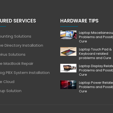
URED SERVICES
HARDWARE TIPS
Laptop Miscellaneou
unting Solutions
Problems and Possi
Cure
ve Directory Installation
Laptop Touch Pad &
Keyboard related
virus Solutions
problems and Cure
e MacBook Repair
Laptop Display Rela
Problems and Possi
og PBX System Installation
Cure
e Cloud
Laptop Power Relat
Problems and Possi
up Solution
Cure