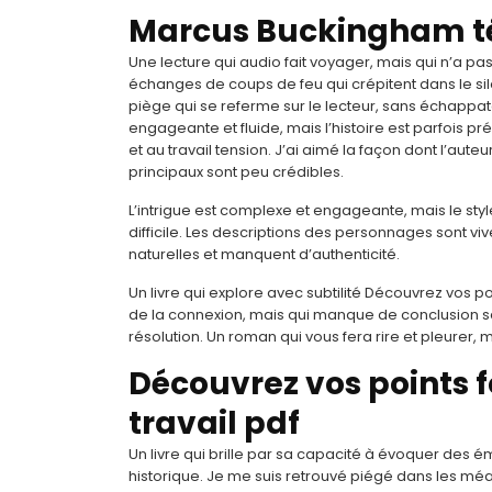
Marcus Buckingham t
Une lecture qui audio fait voyager, mais qui n’a pa
échanges de coups de feu qui crépitent dans le sil
piège qui se referme sur le lecteur, sans échappato
engageante et fluide, mais l’histoire est parfois p
et au travail tension. J’ai aimé la façon dont l’auteu
principaux sont peu crédibles.
L’intrigue est complexe et engageante, mais le styl
difficile. Les descriptions des personnages sont viv
naturelles et manquent d’authenticité.
Un livre qui explore avec subtilité Découvrez vos poi
de la connexion, mais qui manque de conclusion sati
résolution. Un roman qui vous fera rire et pleurer,
Découvrez vos points fo
travail pdf
Un livre qui brille par sa capacité à évoquer des
historique. Je me suis retrouvé piégé dans les mé