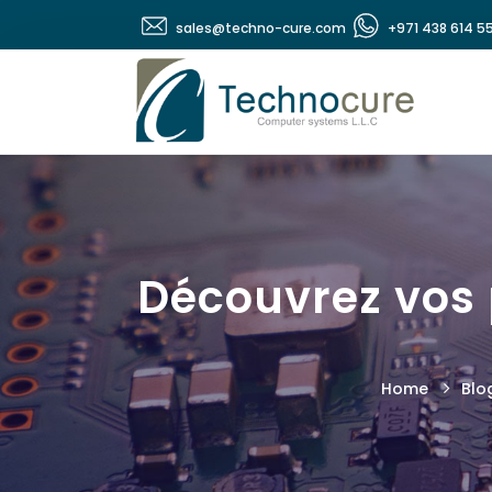
sales@techno-cure.com
+971 438 614 5
Découvrez vos p
Home
Blo