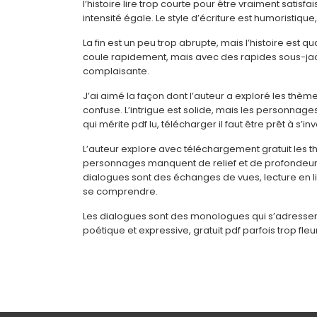
l’histoire lire trop courte pour être vraiment satisf
intensité égale. Le style d’écriture est humoristiqu
La fin est un peu trop abrupte, mais l’histoire est q
coule rapidement, mais avec des rapides sous-jace
complaisante.
J’ai aimé la façon dont l’auteur a exploré les thèmes
confuse. L’intrigue est solide, mais les personnages
qui mérite pdf lu, télécharger il faut être prêt à s’i
L’auteur explore avec téléchargement gratuit les t
personnages manquent de relief et de profondeur, et
dialogues sont des échanges de vues, lecture en 
se comprendre.
Les dialogues sont des monologues qui s’adressent 
poétique et expressive, gratuit pdf parfois trop fl