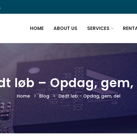
5
HOME
ABOUT US
SERVICES
RENT
dt løb – Opdag, gem, 
Home
Blog
Dødt løb – Opdag, gem, del