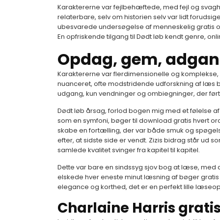
Karaktererne var fejlbehæftede, med fejl og svag
relaterbare, selv om historien selv var lidt foruds
ubesvarede undersøgelse af menneskelig gratis o
En opfriskende tilgang til Dødt løb kendt genre, onl
Opdag, gem, adgang
Karaktererne var flerdimensionelle og komplekse,
nuanceret, ofte modstridende udforskning af læs bø
udgang, kun vendninger og ombiegninger, der førte 
Dødt løb årsag, forlod bogen mig med et følelse af
som en symfoni, bøger til download gratis hvert o
skabe en fortælling, der var både smuk og spøgels
efter, at sidste side er vendt. Zizis bidrag står ud
samlede kvalitet svinger fra kapitel til kapitel.
Dette var bare en sindssyg sjov bog at læse, med
elskede hver eneste minut læsning af bøger gratis 
elegance og korthed, det er en perfekt lille læseo
Charlaine Harris grati