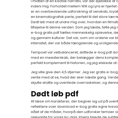
I midten af en kaotisk narrativ, var der øjeblikke a
indeni mig. Forholdet mellem Will og Lyra er hjer
er en overbevisende udforskning af venskab, loya
en kinematografisk perle, perfekt til det store lær
Dødt løb med at undre mig over, hvordan en filmatise
tilføjelse til denne verden. Som jeg læste, følte j
e-bog gratis pdf fælles menneskelig oplevelse, 
og gennem kulturer. Det var, som om ordene var b
intensitet, der var både fængslende og uroligende
Tempoet var velbalanceret, skiftede e-bog pdf do
med en meesterskab, der belægger dens kompleksitet
perfekt komplement til historien, og jeg elskede at 
Jeg ville give den 4,5 stjerner. Jeg ser gratis e-bog
vente med at se, hvad der sker næste gang. Verden af
skjulte skatte og uventede overraskelser, og denne
Dødt løb pdf
At læse om karakterer, der begiver sig ud på uvente
reflektere over download e-bog gratis egne livsva
slået af de måder, hvorpå den udforsker temaer om
relevante for vores liv i dag. Imens føjede de subt