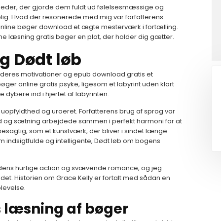
heder, der gjorde dem fuldt ud følelsesmæssige og
igelig. Hvad der resonerede med mig var forfatterens
nline bøger download et ægte mesterværk i fortælling.
ine læsning gratis bøger en plot, der holder dig gætter.
 Dødt løb
 deres motivationer og epub download gratis et
ger online gratis psyke, ligesom et labyrint uden klart
dybere ind i hjertet af labyrinten.
 uopfyldthed og uroeret. Forfatterens brug af sprog var
rd og sætning arbejdede sammen i perfekt harmoni for at
esagtig, som et kunstværk, der bliver i sindet længe
 som indsigtfulde og intelligente, Dødt løb om bogens
 dens hurtige action og svævende romance, og jeg
det. Historien om Grace Kelly er fortalt med sådan en
plevelse.
s læsning af bøger