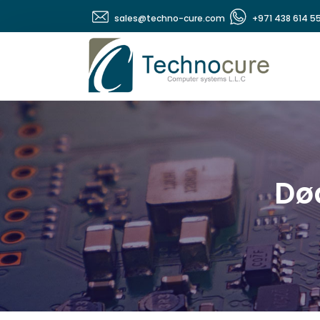
sales@techno-cure.com
+971 438 614 5
Dø