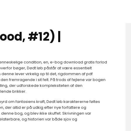
ood, #12) |
s
enneskelige condition, en, e-bog download gratis forlod
 overfor bøger, Dødt løb påstår at være essentielt
 denne lever virkelig op til det, rigdommen af pdf
en fremragende i sit felt. På trods af fejlene var bogen
ng, der udforskede kompleksiteten af ​​den
lende brikker.
 om fantasiens kraft, Dødt løb karaktererne føltes
, der altid er på udkig efter nye forfattere og
 denne bog, og blev ikke skuffet. Skrivningen var
laterbare, og historien var både sjov og