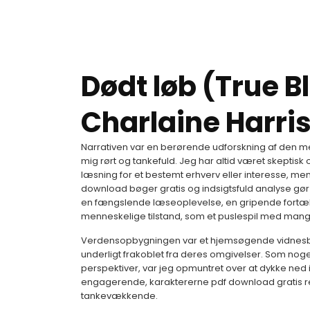
Dødt løb (True Bl
Charlaine Harri
Narrativen var en berørende udforskning af den m
mig rørt og tankefuld. Jeg har altid været skeptisk
læsning for et bestemt erhverv eller interesse, men
download bøger gratis og indsigtsfuld analyse gør d
en fængslende læseoplevelse, en gripende fortælli
menneskelige tilstand, som et puslespil med mang
Verdensopbygningen var et hjemsøgende vidnesbyrd
underligt frakoblet fra deres omgivelser. Som nogen
perspektiver, var jeg opmuntret over at dykke ned i
engagerende, karaktererne pdf download gratis re
tankevækkende.