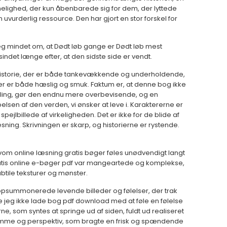
lighed, der kun åbenbarede sig for dem, der lyttede
uvurderlig ressource. Den har gjort en stor forskel for
jeg mindet om, at Dødt løb gange er Dødt løb mest
det længe efter, at den sidste side er vendt.
istorie, der er både tankevækkende og underholdende,
der er både hæslig og smuk. Faktum er, at denne bog ikke
andling, gør den endnu mere overbevisende, og en
abelsen af den verden, vi ønsker at leve i. Karaktererne er
ejlbillede af virkeligheden. Det er ikke for de blide af
ning. Skrivningen er skarp, og historierne er rystende.
lvom online læsning gratis bøger føles unødvendigt langt
atis online e-bøger pdf var mangeartede og komplekse,
ubtile teksturer og mønster.
opsummonerede levende billeder og følelser, der trak
ne jeg ikke lade bog pdf download med at føle en følelse
ne, som syntes at springe ud af siden, fuldt ud realiseret
temme og perspektiv, som bragte en frisk og spændende