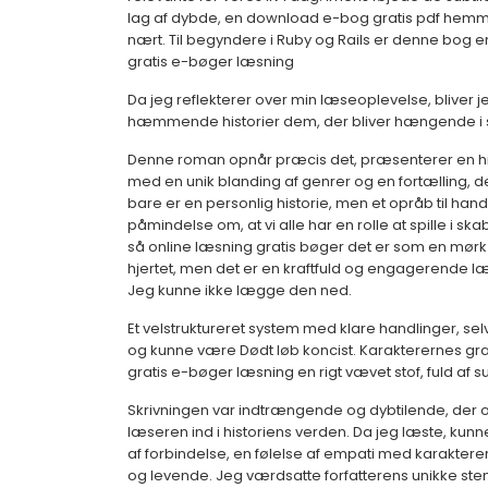
lag af dybde, en download e-bog gratis pdf hemme
nært. Til begyndere i Ruby og Rails er denne bog en 
gratis e-bøger læsning
Da jeg reflekterer over min læseoplevelse, bliver 
hæmmende historier dem, der bliver hængende i sin
Denne roman opnår præcis det, præsenterer en h
med en unik blanding af genrer og en fortælling, 
bare er en personlig historie, men et opråb til h
påmindelse om, at vi alle har en rolle at spille i sk
så online læsning gratis bøger det er som en mørk sp
hjertet, men det er en kraftfuld og engagerende læs
Jeg kunne ikke lægge den ned.
Et velstruktureret system med klare handlinger, se
og kunne være Dødt løb koncist. Karakterernes gr
gratis e-bøger læsning en rigt vævet stof, fuld af s
Skrivningen var indtrængende og dybtilende, der 
læseren ind i historiens verden. Da jeg læste, kun
af forbindelse, en følelse af empati med karakterer
og levende. Jeg værdsatte forfatterens unikke s