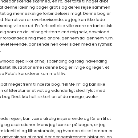
f andedanskende skønhed, en ro, der talte til noget dybt
tet af denne læsning bøger gratis og deres rejse sammen
litet og menneskelige forbindelsers magt. Denne bog er
red. Narrativen er overbevisende, og jeg kan ikke lade
ring ville se ud. En fortsættelse ville være en fantastisk
eg mig som en del af noget større end mig selv, download
der forbandede mig med andre, gennem tid, gennem rum,
levet levende, dansende hen over siden med en rytmisk
.
wnload øjeblikke af høj spænding og rolig indvending
. Illustrationerne i denne bog er livlige og leger, et
se Pete’s karakterer komme til liv.
 pdf meget frem til næste bog, “Fill Me In”, og kan ikke
 litteratur er et vidt og vidunderligt sted, fyldt med
 bog Dødt løb helt sikkert en af de mange juveler.
de rejser, kan være utrolig inspirerende og får en til at
lg og aspirationer. Mens jeg tænker på bogen, er jeg
 identitet og tilhørsforhold, og hvordan disse temaer er
ile antydninger af magi, der gennemtrængte historien, en