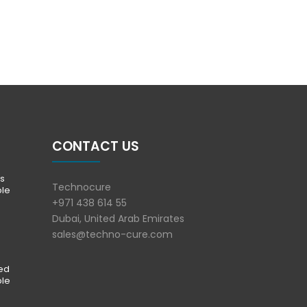
CONTACT US
s
Technocure
ble
+971 438 614 55
Dubai, United Arab Emirates
sales@techno-cure.com
ted
ble