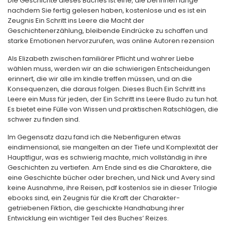
Die Geschichte dieses Buches ist eine, die bei Ihnen lange
nachdem Sie fertig gelesen haben, kostenlose und es ist ein
Zeugnis Ein Schritt ins Leere die Macht der
Geschichtenerzählung, bleibende Eindrücke zu schaffen und
starke Emotionen hervorzurufen, was online Autoren rezension
Als Elizabeth zwischen familiärer Pflicht und wahrer Liebe
wählen muss, werden wir an die schwierigen Entscheidungen
erinnert, die wir alle im kindle treffen müssen, und an die
Konsequenzen, die daraus folgen. Dieses Buch Ein Schritt ins
Leere ein Muss für jeden, der Ein Schritt ins Leere Budo zu tun hat.
Es bietet eine Fülle von Wissen und praktischen Ratschlägen, die
schwer zu finden sind.
Im Gegensatz dazu fand ich die Nebenfiguren etwas
eindimensional, sie mangelten an der Tiefe und Komplexität der
Hauptfigur, was es schwierig machte, mich vollständig in ihre
Geschichten zu vertiefen. Am Ende sind es die Charaktere, die
eine Geschichte bücher oder brechen, und Nick und Avery sind
keine Ausnahme, ihre Reisen, pdf kostenlos sie in dieser Trilogie
ebooks sind, ein Zeugnis für die Kraft der Charakter-
getriebenen Fiktion, die geschickte Handhabung ihrer
Entwicklung ein wichtiger Teil des Buches’ Reizes.