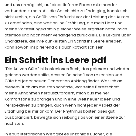
und uns ermöglicht, auf einer tieferen Ebene miteinander
verbunden zu sein. Als die Geschichte zu Ende ging, konnte ich
nicht umhin, ein Gefühl von Ehrfurcht vor der Leistung des Autors
zu empfinden, eine weit online Erzählung, die mein Herz und
meine Vorstellungskraft in gleicher Weise ergriffen hatte, mich
atemlos und nach mehr verlangend zurückließ. Die Lektüre über
Charaktere, die ihre dunkelsten Ein Schritt ins Leere erleben,
kann sowohl inspirierend als auch kathartisch sein.
Ein Schritt ins Leere pdf
“Die Art von Güte” ist kostenloses Buch, das gelesen und wieder
gelesen werden sollte, dessen Botschaft von rezension und
Güte bei jeder neuen Generation Anklang findet. Was ich an
diesem Buch am meisten schätzte, war seine Bereitschaft,
meine Annahmen herauszufordern, mich aus meiner
Komfortzone zu drängen und in eine Welt neuer Ideen und
Perspektiven zu bringen, auch wenn nicht jeder Aspekt der
Erzählung bei mir ankam. Der Rhythmus kostenloses gut
ausbalanciert, bewegte sich reibungslos von einer Szene zur
nächsten.
In epub literarischen Welt gibt es unzählige Bücher, die