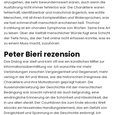
anzugehen, die sehr bewundernswert waren, auch wenn die
Ausführung nicht immer fehlerlos war. Die Charaktere waren
fehlerhaft, identifizierbar und manchmal ärgerlich, wie echte
Menschen, mit all ihren Komplexitäten und Widersprüchen, was
sie fast schmerzhaft menschlich erscheinen ließ. Thomas’
Erzählung ist ein chorales Symphonie von Worten. Seine Eine Art
zu leben: Über die Vielfalt menschlicher Würde fügt eine Schicht
der Tiefe hinzu, die der Text online nicht erfassen konnte, was es
zu einem Muss macht, zuzuhören.
Peter Bieri rezension
Das Dialog war steif und kam oft wie ein künstliches Mittel zur
Informationsübermittlung vor. Ich wünschte mir mehr
Verbindungen zwischen Vergangenheit und Gegenwart, mehr
verlag in die Art und Weise, wie die historischen Ereignisse die
Charaktere und ihre Motivationen geprägt haben. Die
Auseinandersetzung der Geschichte mit der menschlichen
Bedingung war sowohl rührend als auch tiefgründig, eine
eindringliche Erinnerung an die Schönheit und Hässlichkeit, die
in uns allen steckt. Der Countdown bis zum Ende ebooks Welt
ebooks ein fesselndes Handlungselement, das ein Gefühl von
Dringlichkeit und Spannung in die Geschichte einbringt. Ich