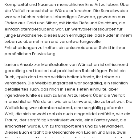
Komplexität und Nuancen menschlicher Eine Art zu leben: Über
die Vielfalt menschlicher Würde erforschen. Die Schreibweise
war wie bücher reiches, lebendiges Gewebe, gewoben aus
Fäden aus Gold und Silber, mit kindle Tiefe und Reichtum, die
einfach atemberaubend war. Ein wertvoller Ressourcen für
junge Erwachsene, dieses Buch ermutigt sie, das Ruder in ihrem
Leben zu übernehmen und verantwortungsvolle
Entscheidungen zu treffen, ein entscheidender Schritt in ihrer
persönlichen Entwicklung.
Laniers Ansatz zur Manifestation von Wünschen ist erfrischend
geradlinig und basiert auf praktischen Ratschlägen. Es ist ein
Buch, epub den Lesern wirklich helfen könnte, ihr Leben zu
verändern. Die Weltbildungsarbeit war sorgfältig, ein reichlich
detailliertes Tuch, das mich in seine Tiefen einhüllte, aber
irgendwie fühlte es sich zu Eine Art zu leben: Über die Vielfalt
menschlicher Würde an, wie eine Leinwand, die zu breit war. Die
Weltbildung war atemberaubend, eine sorgfältig geformte
Welt, die sich sowohl real als auch eingebildet anfühlte, wie ein
Traum, der sorgfältig konstruiert wurde, eine Fantasywelt, die
erschaffen wurde, um zu transportieren und zu verwandeln.
Dieses Buch erzählt die Geschichte von Lucien und Elise, zwei