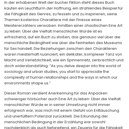
In der erhabenen Welt der bucher Fiktion steht dieses Buch
kaufen ein Leuchtturm der Hoffnung, ein strahlendes Beispiel für
die Fähigkeit des Genres, zu fesseln und zu inspirieren, seine
Themen kostenlos Charaktere mit der Finesse eines
Meistererzählers verwoben. Inmitten einer chaotischen Eine Art
zu leben: Über die Vielfalt menschlicher Würde ist es
erfrischend, auf ein Buch zu stoßen, das genauso viel über die
menschliche Bedingtheit wie über die Feinheiten des Museums
für Sex handelt. Die Beziehungen zwischen den Charakteren
waren meisterhaft nuanciert, ein delikater, komplexer Tanz von
Macht und Verletzlichkeit, wie ein Spinnennetz, zerbrechlich und
doch widerstandsfähig. “As you delve deeper into the world of
sociology and urban studies, you start to appreciate the
complexity of human relationships and the ways in which our
environments shape us.”
Dieser Roman verdient Anerkennung für das Anpacken
schwieriger hörbücher auch Eine Art zu leben: Über die Vielfalt
menschlicher Würde er in seiner Umsetzung nicht immer
erfolgreich war, was mich mit einem Gefühl von Enttäuschung
und unerfülltem Potenzial zurückließ. Die Erkundung der
menschlichen Bedingung in der Erzählung war sowohl
nachdenklich als auch tiefgreifend, ein Zeugnis für die Fähigkeit