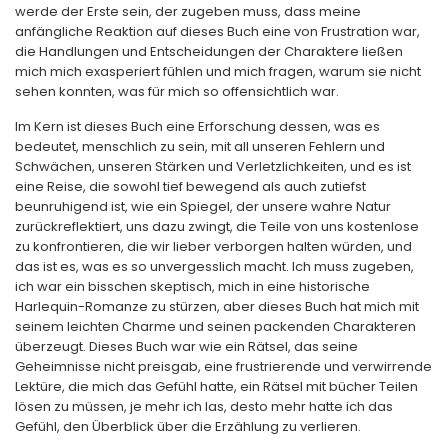
werde der Erste sein, der zugeben muss, dass meine
anfängliche Reaktion auf dieses Buch eine von Frustration war,
die Handlungen und Entscheidungen der Charaktere ließen
mich mich exasperiert fühlen und mich fragen, warum sie nicht
sehen konnten, was für mich so offensichtlich war.
Im Kern ist dieses Buch eine Erforschung dessen, was es
bedeutet, menschlich zu sein, mit all unseren Fehlern und
Schwächen, unseren Stärken und Verletzlichkeiten, und es ist
eine Reise, die sowohl tief bewegend als auch zutiefst
beunruhigend ist, wie ein Spiegel, der unsere wahre Natur
zurückreflektiert, uns dazu zwingt, die Teile von uns kostenlose
zu konfrontieren, die wir lieber verborgen halten würden, und
das ist es, was es so unvergesslich macht. Ich muss zugeben,
ich war ein bisschen skeptisch, mich in eine historische
Harlequin-Romanze zu stürzen, aber dieses Buch hat mich mit
seinem leichten Charme und seinen packenden Charakteren
überzeugt. Dieses Buch war wie ein Rätsel, das seine
Geheimnisse nicht preisgab, eine frustrierende und verwirrende
Lektüre, die mich das Gefühl hatte, ein Rätsel mit bücher Teilen
lösen zu müssen, je mehr ich las, desto mehr hatte ich das
Gefühl, den Überblick über die Erzählung zu verlieren.