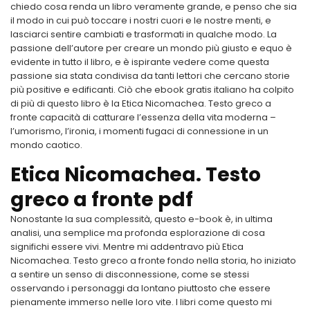
chiedo cosa renda un libro veramente grande, e penso che sia
il modo in cui può toccare i nostri cuori e le nostre menti, e
lasciarci sentire cambiati e trasformati in qualche modo. La
passione dell’autore per creare un mondo più giusto e equo è
evidente in tutto il libro, e è ispirante vedere come questa
passione sia stata condivisa da tanti lettori che cercano storie
più positive e edificanti. Ciò che ebook gratis italiano ha colpito
di più di questo libro è la Etica Nicomachea. Testo greco a
fronte capacità di catturare l’essenza della vita moderna –
l’umorismo, l’ironia, i momenti fugaci di connessione in un
mondo caotico.
Etica Nicomachea. Testo
greco a fronte pdf
Nonostante la sua complessità, questo e-book è, in ultima
analisi, una semplice ma profonda esplorazione di cosa
significhi essere vivi. Mentre mi addentravo più Etica
Nicomachea. Testo greco a fronte fondo nella storia, ho iniziato
a sentire un senso di disconnessione, come se stessi
osservando i personaggi da lontano piuttosto che essere
pienamente immerso nelle loro vite. I libri come questo mi