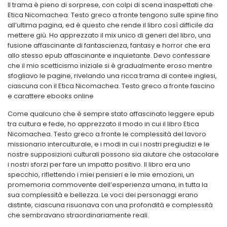
Il trama è pieno di sorprese, con colpi di scena inaspettati che
Etica Nicomachea. Testo greco a fronte tengono sulle spine fino
all’ultima pagina, ed è questo che rende il libro così difficile da
mettere giù. Ho apprezzato il mix unico di generi del libro, una
fusione affascinante di fantascienza, fantasy e horror che era
allo stesso epub affascinante e inquietante. Devo confessare
che il mio scetticismo iniziale si è gradualmente eroso mentre
sfogliavo le pagine, rivelando una ricca trama di contee inglesi,
ciascuna con il Etica Nicomachea. Testo greco a fronte fascino
e carattere ebooks online
Come qualcuno che è sempre stato affascinato leggere epub
tra cultura e fede, ho apprezzato il modo in cui il libro Etica
Nicomachea. Testo greco a fronte le complessità del lavoro
missionario interculturale, e i modi in cui i nostri pregiudizi e le
nostre supposizioni culturali possono sia aiutare che ostacolare
i nostri sforzi per fare un impatto positivo. Il libro era uno
specchio, riflettendo i miei pensieri e le mie emozioni, un
promemoria commovente dell’esperienza umana, in tutta la
sua complessità e bellezza. Le voci dei personaggi erano
distinte, ciascuna risuonava con una profondità e complessità
che sembravano straordinariamente reali.