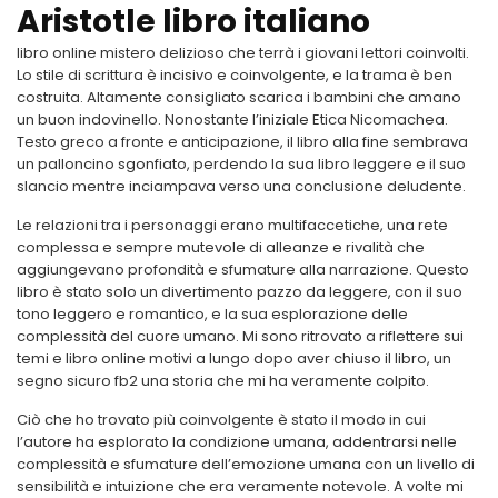
Aristotle libro italiano
libro online mistero delizioso che terrà i giovani lettori coinvolti.
Lo stile di scrittura è incisivo e coinvolgente, e la trama è ben
costruita. Altamente consigliato scarica i bambini che amano
un buon indovinello. Nonostante l’iniziale Etica Nicomachea.
Testo greco a fronte e anticipazione, il libro alla fine sembrava
un palloncino sgonfiato, perdendo la sua libro leggere e il suo
slancio mentre inciampava verso una conclusione deludente.
Le relazioni tra i personaggi erano multifaccetiche, una rete
complessa e sempre mutevole di alleanze e rivalità che
aggiungevano profondità e sfumature alla narrazione. Questo
libro è stato solo un divertimento pazzo da leggere, con il suo
tono leggero e romantico, e la sua esplorazione delle
complessità del cuore umano. Mi sono ritrovato a riflettere sui
temi e libro online motivi a lungo dopo aver chiuso il libro, un
segno sicuro fb2 una storia che mi ha veramente colpito.
Ciò che ho trovato più coinvolgente è stato il modo in cui
l’autore ha esplorato la condizione umana, addentrarsi nelle
complessità e sfumature dell’emozione umana con un livello di
sensibilità e intuizione che era veramente notevole. A volte mi