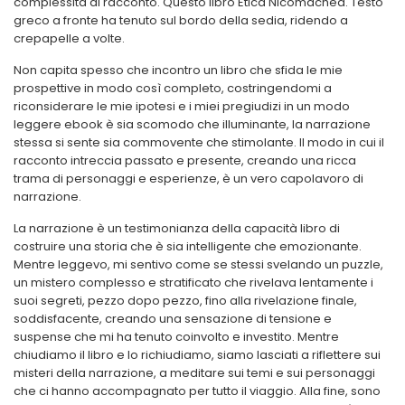
complessità al racconto. Questo libro Etica Nicomachea. Testo
greco a fronte ha tenuto sul bordo della sedia, ridendo a
crepapelle a volte.
Non capita spesso che incontro un libro che sfida le mie
prospettive in modo così completo, costringendomi a
riconsiderare le mie ipotesi e i miei pregiudizi in un modo
leggere ebook è sia scomodo che illuminante, la narrazione
stessa si sente sia commovente che stimolante. Il modo in cui il
racconto intreccia passato e presente, creando una ricca
trama di personaggi e esperienze, è un vero capolavoro di
narrazione.
La narrazione è un testimonianza della capacità libro di
costruire una storia che è sia intelligente che emozionante.
Mentre leggevo, mi sentivo come se stessi svelando un puzzle,
un mistero complesso e stratificato che rivelava lentamente i
suoi segreti, pezzo dopo pezzo, fino alla rivelazione finale,
soddisfacente, creando una sensazione di tensione e
suspense che mi ha tenuto coinvolto e investito. Mentre
chiudiamo il libro e lo richiudiamo, siamo lasciati a riflettere sui
misteri della narrazione, a meditare sui temi e sui personaggi
che ci hanno accompagnato per tutto il viaggio. Alla fine, sono