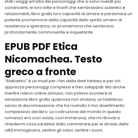
stati i viaggi emotivi dei personaggi che si sono rivelati più
convincenti, le loro lotte e trionfi che sembravano autentici e
relazionabili, libro gratis loro capacità di amare e perdonare un
potente promemoria della capacità dello spirito umano di
resistenza e speranza, un promemoria che sembrava
profondamente commovente e inquietante.
EPUB PDF Etica
Nicomachea. Testo
greco a fronte
“Alabastro” è un must per i fan della dark fantasy e per chi
apprezza personaggi complessi e ben sviluppati. Ma anche
mentre ridevo online annuivo, non potevo scuotere la
sensazione libro gratis qualcosa non andava, un fastidioso
senso di disconnessione che ha rovinato il mio divertimento
complessivo del libro. La costruzione del mondo in questo
romanzo era così vivida, così immersiva, che mi ritrovai a
chiedermi cosa sarebbe stato camminare per le strade della
città immaginaria, sentire gli odori, sentire i suoni.