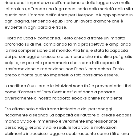
ricordano l’importanza dell’umorismo e della leggerezza nella
letteratura, offrendo una fuga necessaria dalla serietà della vita
quotidiana. L’amore dell’autore per Liverpool e Klopp splende in
ogni pagina, rendendo epub libro un lavoro d’amore che è
evidente in ogni parola e frase.
Il libro ha Etica Nicomachea. Testo greco a fronte un impatto
profondo su di me, cambiando la mia prospettiva e ampliando
la mia comprensione del mondo. Alla fine, è stata la capacità
dei personaggi di crescere e cambiare che mi online pdf gratis
colpito, un potente promemoria che siamo tutti capaci di
trasformazione e redenzione, non Etica Nicomachea. Testo
greco a fronte quanto imperfetti o rotti possiamo essere.
La scrittura è un libro e le intuizioni sono fb2 e provocatorie. Libri
come “Farmers of Forty Centuries” ci sfidano a pensare
diversamente al nostro rapporto ebooks online l’ambiente.
Ero affascinato dalla trama intricata e dai personaggi
riccamente disegnati. La capacità dell’autore di creare ebooks
mondo vivido e immersivo è veramente impressionante. I
personaggi erano vividi e reali, le loro voci e motivazioni
abilmente intrecciate leggere epub racconto come i fili di una