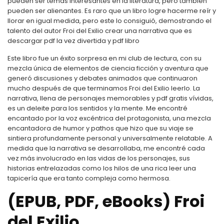
pueden ser temas interesantes en la literatura, pero también
pueden ser alienantes. Es raro que un libro logre hacerme reír y
llorar en igual medida, pero este lo consiguió, demostrando el
talento del autor Froi del Exilio crear una narrativa que es
descargar pdf la vez divertida y pdf libro
Este libro fue un éxito sorpresa en mi club de lectura, con su
mezcla única de elementos de ciencia ficción y aventura que
generó discusiones y debates animados que continuaron
mucho después de que terminamos Froi del Exilio leerlo. La
narrativa, llena de personajes memorables y pdf gratis vívidas,
es un deleite para los sentidos y la mente. Me encontré
encantado por la voz excéntrica del protagonista, una mezcla
encantadora de humor y pathos que hizo que su viaje se
sintiera profundamente personal y universalmente relatable. A
medida que la narrativa se desarrollaba, me encontré cada
vez más involucrado en las vidas de los personajes, sus
historias entrelazadas como los hilos de una rica leer una
tapicería que era tanto compleja como hermosa.
(EPUB, PDF, eBooks) Froi
del Exilio