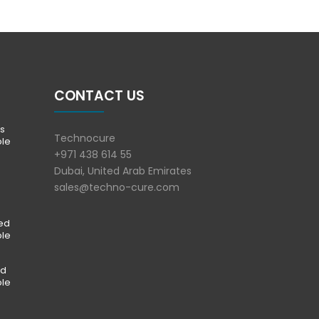
CONTACT US
s
Technocure
ble
+971 438 614 55
Dubai, United Arab Emirates
sales@techno-cure.com
ted
ble
ed
ble