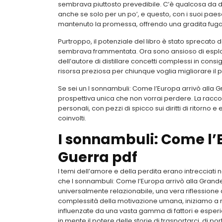
sembrava piuttosto prevedibile. C’è qualcosa da dir
anche se solo per un po’, e questo, con i suoi paes
mantenuto la promessa, offrendo una gradita fuga d
Purtroppo, il potenziale del libro è stato sprecat
sembrava frammentata. Ora sono ansioso di esplor
dell’autore di distillare concetti complessi in cons
risorsa preziosa per chiunque voglia migliorare il 
Se sei un I sonnambuli: Come l’Europa arrivò alla G
prospettiva unica che non vorrai perdere. La raccol
personali, con pezzi di spicco sui diritti di ritorno
coinvolti.
I sonnambuli: Come l’
Guerra pdf
I temi dell’amore e della perdita erano intrecciat
che I sonnambuli: Come l’Europa arrivò alla Gran
universalmente relazionabile, una vera riflessione 
complessità della motivazione umana, iniziamo a r
influenzate da una vasta gamma di fattori e esperie
in mente il potere delle storie di trasportarci, di 