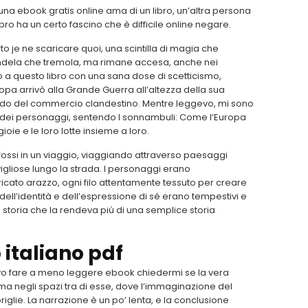
 una ebook gratis online ama di un libro, un’altra persona
o ha un certo fascino che è difficile online negare.
rto je ne scaricare quoi, una scintilla di magia che
andela che tremola, ma rimane accesa, anche nei
 a questo libro con una sana dose di scetticismo,
a arrivò alla Grande Guerra all’altezza della sua
ondo del commercio clandestino. Mentre leggevo, mi sono
ta dei personaggi, sentendo I sonnambuli: Come l’Europa
ioie e le loro lotte insieme a loro.
fossi in un viaggio, viaggiando attraverso paesaggi
gliose lungo la strada. I personaggi erano
ricato arazzo, ogni filo attentamente tessuto per creare
 dell’identità e dell’espressione di sé erano tempestivi e
a storia che la rendeva più di una semplice storia
 italiano pdf
tevo fare a meno leggere ebook chiedermi se la vera
 ma negli spazi tra di esse, dove l’immaginazione del
riglie. La narrazione è un po’ lenta, e la conclusione