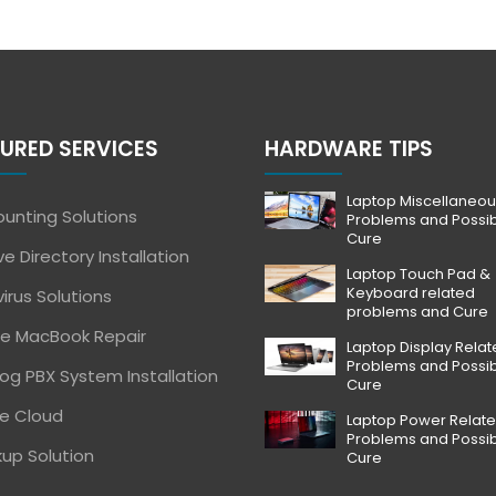
URED SERVICES
HARDWARE TIPS
Laptop Miscellaneou
unting Solutions
Problems and Possi
Cure
ve Directory Installation
Laptop Touch Pad &
Keyboard related
virus Solutions
problems and Cure
e MacBook Repair
Laptop Display Rela
Problems and Possi
og PBX System Installation
Cure
e Cloud
Laptop Power Relat
Problems and Possi
up Solution
Cure