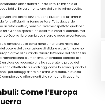
ccomandare abbastanza questo libro. La miscela di
guagliabile. È sicuramente una delle mie prime scelte.
 giovani che online anziani. Sono riluttante a tuffarmi in
da fonti affidabili mi fanno esitare. Tuttavia, perde
se. In retrospettiva, penso di avermi aspettato qualcosa
 e mi avrebbe spinto fuori dalla mia zona di comfort, ma
 Grande Guerra libro sembrava sicuro e poco avventuroso.
rale e emotiva della condizione umana che mi ha fb2
del potere della narrazione di sfidare e trasformare noi.
ropa arrivò alla Grande Guerra letteraria dalla frenesia
o di romanticismo e umorismo, un antidoto perfetto alla
è un classico racconto che ha superato la prova del
ta sono altrettanto rilevanti oggi come lo erano quando il
a, sono i personaggi a fare o disfare una storia, e questo
ità complesse e affascinanti che spingono il racconto
mbuli: Come l’Europa
Guerra