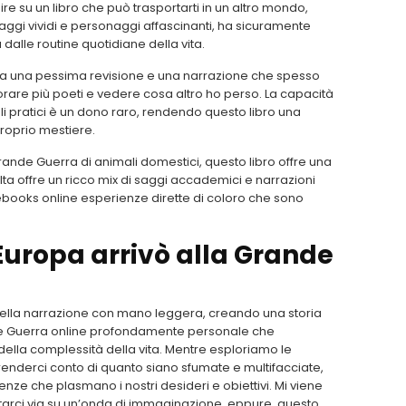
e su un libro che può trasportarti in un altro mondo,
aggi vividi e personaggi affascinanti, ha sicuramente
alle routine quotidiane della vita.
o da una pessima revisione e una narrazione che spesso
are più poeti e vedere cosa altro ho perso. La capacità
igli pratici è un dono raro, rendendo questo libro una
proprio mestiere.
rande Guerra di animali domestici, questo libro offre una
ta offre un ricco mix di saggi accademici e narrazioni
 e ebooks online esperienze dirette di coloro che sono
Europa arrivò alla Grande
i nella narrazione con mano leggera, creando una storia
de Guerra online profondamente personale che
della complessità della vita. Mentre esploriamo le
enderci conto di quanto siano sfumate e multifacciate,
nze che plasmano i nostri desideri e obiettivi. Mi viene
portarci via su un’onda di immaginazione, eppure, questo