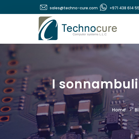
sales@techno-cure.com
+971 438 614 5
I sonnambuli
Home
B