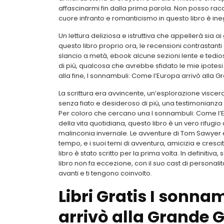
affascinarmi fin dalla prima parola. Non posso ra
cuore infranto e romanticismo in questo libro è ine
Un lettura deliziosa e istruttiva che appellerà sia ai
questo libro proprio ora, le recensioni contrastanti 
slancio a metà, ebook alcune sezioni lente e tedio
di più, qualcosa che avrebbe sfidato le mie ipotesi
alla fine, I sonnambuli: Come l’Europa arrivò alla
La scrittura era avvincente, un’esplorazione visce
senza fiato e desideroso di più, una testimonianza 
Per coloro che cercano una I sonnambuli: Come l’Eu
della vita quotidiana, questo libro è un vero rifugi
malinconia invernale. Le avventure di Tom Sawyer 
tempo, e i suoi temi di avventura, amicizia e cresci
libro è stato scritto per la prima volta. In definitiv
libro non fa eccezione, con il suo cast di personal
avanti e ti tengono coinvolto.
Libri Gratis I sonna
arrivò alla Grande 