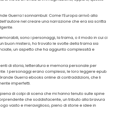
nde Guerra I sonnambuli: Come l’Europa arrivò alla
dell’autore nel creare una narrazione che era sia scritta
lgente.
emorabili, sono i personaggi, la trama, o il modo in cui ci
n buon mistero, ho trovato le svolte della trama sia
nciate, un aspetto che ha aggiunto complessità e
nti di storia, letteratura e memoria personale per
nte. I personaggi erano complessi, le loro leggere epub
Grande Guerra ebooks online di contraddizioni, che li
nte imperfetti.
piena di colpi di scena che mi hanno tenuto sulle spine
 sorprendente che soddisfacente, un tributo alla bravura
n luogo vasto e meraviglioso, pieno di storie e idee in