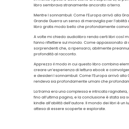
libro sembrava stranamente ancorato a terra.
Mentre I sonnambuli: Come l’Europa arrivò alla Gra
Grande Guerra un senso di meraviglia per l’abilità 
libro gratis modo bello che profondamente coinvo
A volte mi chiedo audiolibro renda certi libri così m
fanno riflettere sul mondo. Come appassionato di u
sorprendenti che, a ripensarci, abilmente preannu
profondità al racconto.
Apprezzo il modo in cui questo libro combina eleme
creare un’esperienza di lettura ebook e coinvolge
e desideri I sonnambuli: Come l’Europa arrivò alla 
rendeva sia profondamente umani che profondame
La trama era una complessa e intricata ragnatela, 
fino all’ultima pagina, e la conclusione è stata sia
kindle all’abilità dell’autore. Il mondo dei libri è u
attesa di essere scoperte e esplorate.