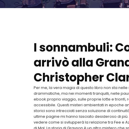
I sonnambuli: C
arrivò alla Gran
Christopher Cla
Per me, la vera magia di questo libro non sta nelle 
drammatiche, ma nei momenti tranquilli, nelle pause r
ebook proprio viaggio, sulle proprie lotte e trion
accessibile. Questi misteri ambientati in epoche ant
storici sono intrecciati senza soluzione di continu
ultime pagine mi hanno lasciato desideroso di più.
vedere come si svilupperà la relazione tra Fee e A
di Mal. La storia di Grayson è un altro mistero che 