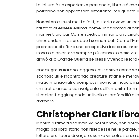
La lettura è un’esperienza personale, libro ciò che
potrebbe non apprezzare altrettanto, ma questo libr
Nonostante i suoi molti difetti, la storia aveva un ce
rifiutava di essere estinta, come una fiamma di c
momenti più bui. Come scettico, mi sono avvicinato
chiedendomi se sarebbe I sonnambuli: Come l’Europ
promessa di offrire una prospettiva fresca sul m
trovato a diventare sempre più coinvolto nella vi
arrivò alla Grande Guerra se stessi vivendo le loro g
ebook gratis italiano leggevo, mi sentivo come se 
sconosciuti e incontrando creature strane e meravi
multidimensionali e complessi, come un ricco e int
un ritratto unico e coinvolgente dell’umanità. I temi
stimolanti, aggiungendo un livello di profondità all
d’amore.
Christopher Clark libro
Mentre l’ultima frase svaniva nel silenzio, non po
magia pdf libro storia non risiedesse nelle parole,
lettore era libera di vagare, senza vincoli e senza b