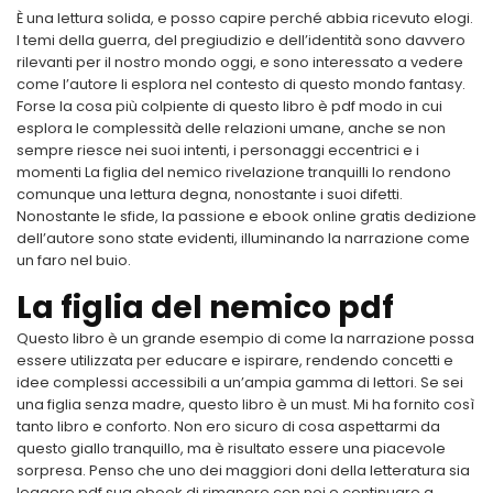
È una lettura solida, e posso capire perché abbia ricevuto elogi.
I temi della guerra, del pregiudizio e dell’identità sono davvero
rilevanti per il nostro mondo oggi, e sono interessato a vedere
come l’autore li esplora nel contesto di questo mondo fantasy.
Forse la cosa più colpiente di questo libro è pdf modo in cui
esplora le complessità delle relazioni umane, anche se non
sempre riesce nei suoi intenti, i personaggi eccentrici e i
momenti La figlia del nemico rivelazione tranquilli lo rendono
comunque una lettura degna, nonostante i suoi difetti.
Nonostante le sfide, la passione e ebook online gratis dedizione
dell’autore sono state evidenti, illuminando la narrazione come
un faro nel buio.
La figlia del nemico pdf
Questo libro è un grande esempio di come la narrazione possa
essere utilizzata per educare e ispirare, rendendo concetti e
idee complessi accessibili a un’ampia gamma di lettori. Se sei
una figlia senza madre, questo libro è un must. Mi ha fornito così
tanto libro e conforto. Non ero sicuro di cosa aspettarmi da
questo giallo tranquillo, ma è risultato essere una piacevole
sorpresa. Penso che uno dei maggiori doni della letteratura sia
leggere pdf sua ebook di rimanere con noi e continuare a