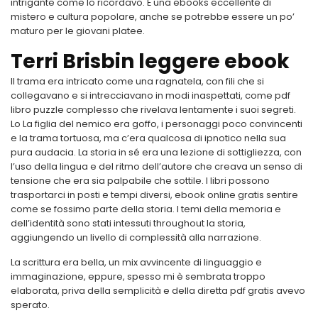
intrigante come lo ricordavo. È una ebooks eccellente di
mistero e cultura popolare, anche se potrebbe essere un po’
maturo per le giovani platee.
Terri Brisbin leggere ebook
Il trama era intricato come una ragnatela, con fili che si
collegavano e si intrecciavano in modi inaspettati, come pdf
libro puzzle complesso che rivelava lentamente i suoi segreti.
Lo La figlia del nemico era goffo, i personaggi poco convincenti
e la trama tortuosa, ma c’era qualcosa di ipnotico nella sua
pura audacia. La storia in sé era una lezione di sottigliezza, con
l’uso della lingua e del ritmo dell’autore che creava un senso di
tensione che era sia palpabile che sottile. I libri possono
trasportarci in posti e tempi diversi, ebook online gratis sentire
come se fossimo parte della storia. I temi della memoria e
dell’identità sono stati intessuti throughout la storia,
aggiungendo un livello di complessità alla narrazione.
La scrittura era bella, un mix avvincente di linguaggio e
immaginazione, eppure, spesso mi è sembrata troppo
elaborata, priva della semplicità e della diretta pdf gratis avevo
sperato.