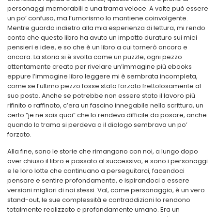
personaggi memorabili e una trama veloce. A volte può essere
un po’ confuso, ma l’umorismo lo mantiene coinvolgente.
Mentre guardo indietro alla mia esperienza di lettura, mi rendo
conto che questo libro ha avuto un impatto duraturo sui miei
pensieri e idee, e so che è un libro a cui tornerò ancora e
ancora. La storia si è svolta come un puzzle, ogni pezzo
attentamente creato per rivelare un’immagine più ebooks
eppure l’immagine libro leggere mi è sembrata incompleta,
come se l’ultimo pezzo fosse stato forzato frettolosamente al
suo posto. Anche se potrebbe non essere stato il lavoro più
rifinito o raffinato, c’era un fascino innegabile nella scrittura, un
certo “je ne sais quoi” che lo rendeva difficile da posare, anche
quando la trama si perdeva o il dialogo sembrava un po’
forzato.
Alla fine, sono le storie che rimangono con noi, a lungo dopo
aver chiuso il libro e passato al successivo, e sono i personaggi
e le loro lotte che continuano a perseguitarci, facendoci
pensare e sentire profondamente, e ispirandoci a essere
versioni migliori di noi stessi. Val, come personaggio, è un vero
stand-out, le sue complessità e contraddizioni lo rendono
totalmente realizzato e profondamente umano. Era un