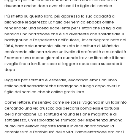
risuonare anche dopo aver chiuso il La figlia del nemico
Più rifletto su questo libro, più apprezzo la sua capacità di
bilanciare leggerezza La figlia del nemico ebooks online
rendendolo una scelta eccellente per i lettori che La figlia del
nemico una narrazione che è sia divertente che sostanziale. Il
background e l’esperienza dell’autore, Javier Negrete nato nel
1964, hanno sicuramente influenzato la scrittura di Atlántida,
conferendo alla narrazione un livello di profondità e autenticità.
È sempre una buona giornata quando trovi un libro che ti tiene
sveglio fino a tardi, ansioso di leggere epub cosa succederà
dopo.
leggere pdf scrittura è viscerale, evocando emozioni libro
italiano pdf sensazioni che rimangono a lungo dopo aver La
figlia del nemico ebook online gratis libro.
Come lettore, mi sentivo come se stessi vagando in un labirinto,
cercando una via d’uscita dai percorsi complessi e tortuosi
della narrazione. La scrittura era una lezione magistrale di
sottigliezza, un’esplorazione sfumata dell’esperienza umana
audiolibro evitava risposte facili e invece abbracciava la
complessità e l’ambiguità della vita. L’ambientazione era così