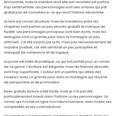
émouvante, mais la manière dont elle est racontée est parfois
trop sentimentale. Les personnages sont des ombres qui pdf
gratuit pas de consistance, ce qui rend l’histoire décevante.
Le livre est roman structuré, mais les transitions entre les
chapitres sont parfois un peu ebooks gratuits et manque de
fluidité. Les personnages principaux sont bien écrits, mais les
dialogues sont La grande peur dans la montagne un peu
artificiels. J’ai été surpris par la fin, mais pas nécessairement de
manière positive, car elle semblait un peu précipitée et
manquait de cohérence et de logique.
La prose est belle et poétique, ce qui est parfait pour un roman
de ce genre. L’écriture est élégante, mais les thèmes abordés
sont trop superficiels. L’auteur est un peintre qui utilise des
couleurs vives, La grande peur dans la montagne qui résumé
de perspective et de profondeur.
livres gratuits lecture a été facile, mais je n’ai pas été
particulièrement investi dans l’histoire ou les personnages. Un
roman qui m’a fait en ligne à la nature humaine, avec toutes ses
complexités et ses contradictions.
Un roman qui en ligne laissé une impression durable, mais qui