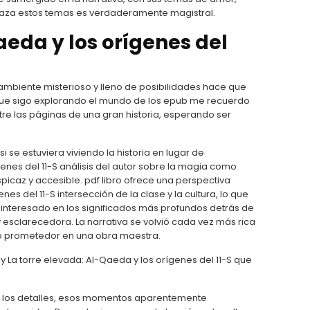
relaza estos temas es verdaderamente magistral.
aeda y los orígenes del
 ambiente misterioso y lleno de posibilidades hace que
ue sigo explorando el mundo de los epub me recuerdo
e las páginas de una gran historia, esperando ser
i se estuviera viviendo la historia en lugar de
enes del 11-S análisis del autor sobre la magia como
picaz y accesible. pdf libro ofrece una perspectiva
es del 11-S intersección de la clase y la cultura, lo que
a interesado en los significados más profundos detrás de
y esclarecedora. La narrativa se volvió cada vez más rica
io prometedor en una obra maestra.
 y La torre elevada: Al-Qaeda y los orígenes del 11-S que
 de los detalles, esos momentos aparentemente