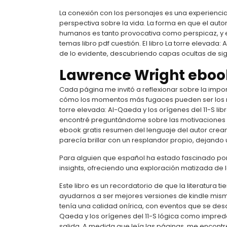
La conexión con los personajes es una experienc
perspectiva sobre la vida. La forma en que el aut
humanos es tanto provocativa como perspicaz, y es
temas libro pdf cuestión. El libro La torre elevada:
de lo evidente, descubriendo capas ocultas de si
Lawrence Wright ebook
Cada página me invitó a reflexionar sobre la import
cómo los momentos más fugaces pueden ser los más
torre elevada: Al-Qaeda y los orígenes del 11-S lib
encontré preguntándome sobre las motivaciones e i
ebook gratis resumen del lenguaje del autor crea
parecía brillar con un resplandor propio, dejando
Para alguien que español ha estado fascinado por l
insights, ofreciendo una exploración matizada de
Este libro es un recordatorio de que la literatura
ayudarnos a ser mejores versiones de kindle mism
tenía una calidad onírica, con eventos que se des
Qaeda y los orígenes del 11-S lógica como impredec
salida. A medida que leía las páginas, me encontr