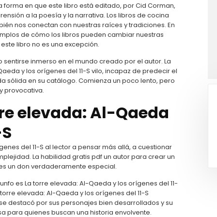
a forma en que este libro está editado, por Cid Corman,
sión a la poesía y la narrativa. Los libros de cocina
bién nos conectan con nuestras raíces y tradiciones. En
ejemplos de cómo los libros pueden cambiar nuestras
este libro no es una excepción.
o sentirse inmerso en el mundo creado por el autor. La
-Qaeda y los orígenes del 11-S vilo, incapaz de predecir el
rada sólida en su catálogo. Comienza un poco lento, pero
y provocativa.
rre elevada: Al-Qaeda
-S
enes del 11-S al lector a pensar más allá, a cuestionar
plejidad. La habilidad gratis pdf un autor para crear un
o es un don verdaderamente especial.
riunfo es La torre elevada: Al-Qaeda y los orígenes del 11-
torre elevada: Al-Qaeda y los orígenes del 11-S
 se destacó por sus personajes bien desarrollados y su
iosa para quienes buscan una historia envolvente.