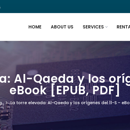
5
HOME
ABOUT US
SERVICES
RENT
a: Al-Qaeda y los orí
eBook [EPUB, PDF]
g
La torre elevada: Al-Qaeda y los orígenes del 11-S – eBo