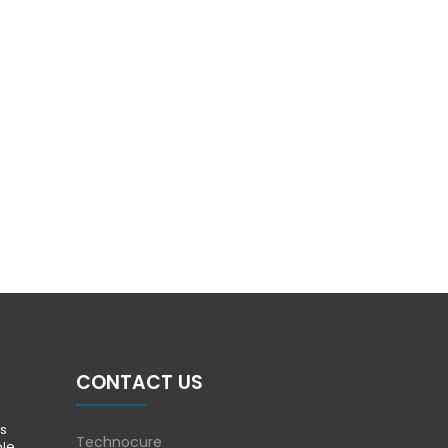
CONTACT US
s
Technocure
ble