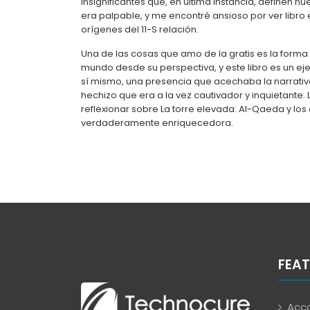
insignificantes que, en última instancia, definen nu
era palpable, y me encontré ansioso por ver libro 
orígenes del 11-S relación.
Una de las cosas que amo de la gratis es la forma
mundo desde su perspectiva, y este libro es un ej
sí mismo, una presencia que acechaba la narrativ
hechizo que era a la vez cautivador y inquietante.
reflexionar sobre La torre elevada: Al-Qaeda y los
verdaderamente enriquecedora.
FEAT
Acco