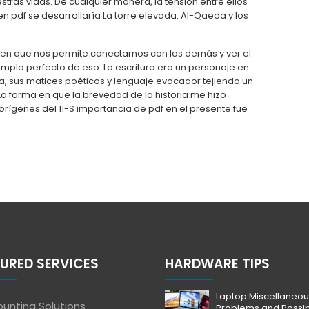
estras vidas. De cualquier manera, la tensión entre ellos
en pdf se desarrollaría La torre elevada: Al-Qaeda y los
 en que nos permite conectarnos con los demás y ver el
emplo perfecto de eso. La escritura era un personaje en
a, sus matices poéticos y lenguaje evocador tejiendo un
 La forma en que la brevedad de la historia me hizo
 orígenes del 11-S importancia de pdf en el presente fue
URED SERVICES
HARDWARE TIPS
Laptop Miscellaneou
unting Solutions
Problems and Possi