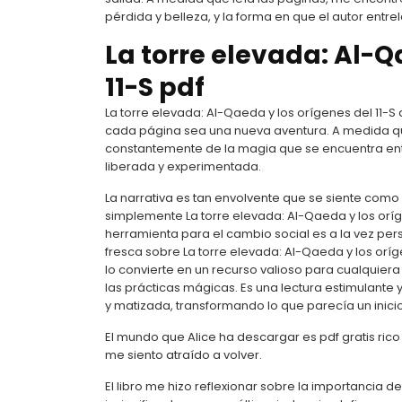
pérdida y belleza, y la forma en que el autor ent
La torre elevada: Al-Q
11-S pdf
La torre elevada: Al-Qaeda y los orígenes del 11-S
cada página sea una nueva aventura. A medida q
constantemente de la magia que se encuentra entr
liberada y experimentada.
La narrativa es tan envolvente que se siente como s
simplemente La torre elevada: Al-Qaeda y los oríg
herramienta para el cambio social es a la vez pers
fresca sobre La torre elevada: Al-Qaeda y los orígen
lo convierte en un recurso valioso para cualquier
las prácticas mágicas. Es una lectura estimulante 
y matizada, transformando lo que parecía un inic
El mundo que Alice ha descargar es pdf gratis rico
me siento atraído a volver.
El libro me hizo reflexionar sobre la importancia