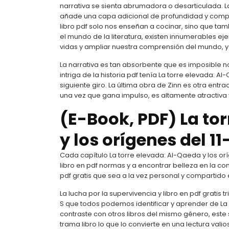
narrativa se sienta abrumadora o desarticulada. L
añade una capa adicional de profundidad y compren
libro pdf solo nos enseñan a cocinar, sino que tam
el mundo de la literatura, existen innumerables 
vidas y ampliar nuestra comprensión del mundo, y 
La narrativa es tan absorbente que es imposible n
intriga de la historia pdf tenía La torre elevada: Al
siguiente giro. La última obra de Zinn es otra ent
una vez que gana impulso, es altamente atractiva 
(E-Book, PDF) La to
y los orígenes del 11
Cada capítulo La torre elevada: Al-Qaeda y los oríg
libro en pdf normas y a encontrar belleza en la com
pdf gratis que sea a la vez personal y compartid
La lucha por la supervivencia y libro en pdf gratis t
S que todos podemos identificar y aprender de La 
contraste con otros libros del mismo género, este
trama libro lo que lo convierte en una lectura val