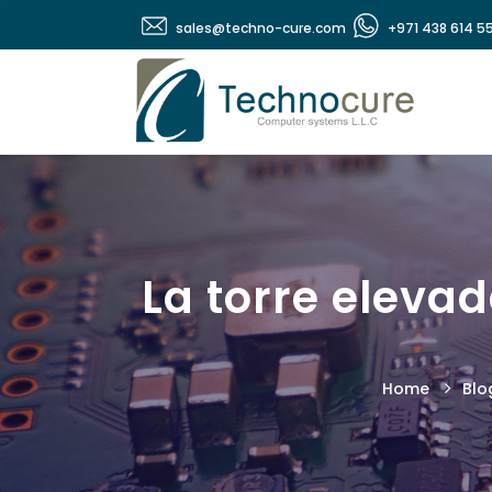
sales@techno-cure.com
+971 438 614 5
La torre elevad
Home
Blo