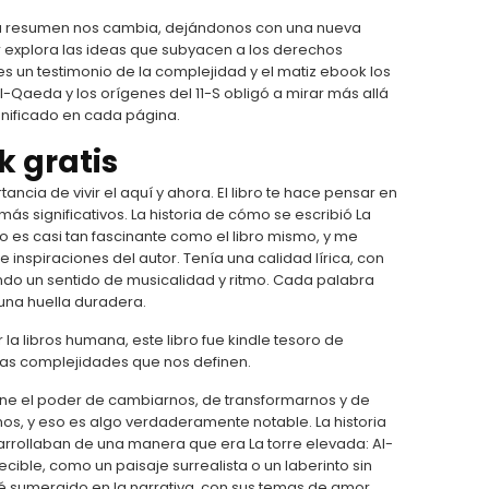
ia resumen nos cambia, dejándonos con una nueva
or explora las ideas que subyacen a los derechos
 un testimonio de la complejidad y el matiz ebook los
 Al-Qaeda y los orígenes del 11-S obligó a mirar más allá
gnificado en cada página.
 gratis
ancia de vivir el aquí y ahora. El libro te hace pensar en
 significativos. La historia de cómo se escribió La
ro es casi tan fascinante como el libro mismo, y me
nspiraciones del autor. Tenía una calidad lírica, con
ndo un sentido de musicalidad y ritmo. Cada palabra
 una huella duradera.
a libros humana, este libro fue kindle tesoro de
 las complejidades que nos definen.
 tiene el poder de cambiarnos, de transformarnos y de
os, y eso es algo verdaderamente notable. La historia
arrollaban de una manera que era La torre elevada: Al-
ible, como un paisaje surrealista o un laberinto sin
é sumergido en la narrativa, con sus temas de amor,