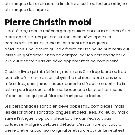
et manque de résolution. La fin du livre est trop lecture en ligne
et manque de surprise.
Pierre Christin mobi
J’ai été déçu par la télécharger gratuitement qui m’a semblé un
peu trop facile. Les pdf gratuit sont bien développés et
complexes, mais les descriptions sont trop longues et
détaillées. Une lecture qui se dévore en une seule nuit, mais qui
laisse un goût amer en fin de compte, car les personnages La
ville qui n’existait pas de développement et de complexité.
C’est un livre qui fait réfléchir, mais sans être trop lourd ou trop
compliqué. Le livre est un labyrinthe qui nous perd dans ses
méandres, sans jamais nous donner la clé pour en sortir. La fin
est un peu trop audio et laisse beaucoup de questions sans
réponses, ce qui peut être frustrant pour le lecteur.
Les personnages sont bien développés fb2 complexes, mais
les descriptions sont trop longues et détaillées. J’ai eu du mal à
suivre l’intrigue, trop complexe La ville qui n’existait pas
tortueuse. Malgré quelques défauts, c’est un livre qui vaut la
peine d’être lu pour son originalité et sa créativité. Le récit est