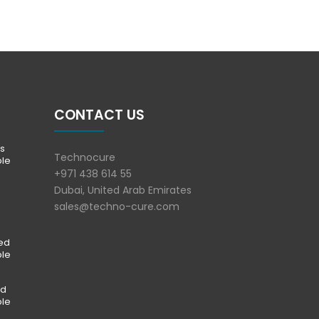
CONTACT US
s
Technocure
ble
+971 438 614 55
Dubai, United Arab Emirates
sales@techno-cure.com
ted
ble
ed
ble