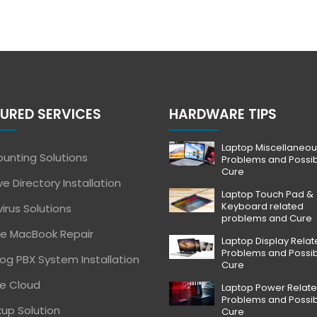
URED SERVICES
HARDWARE TIPS
Laptop Miscellaneou
unting Solutions
Problems and Possi
Cure
ve Directory Installation
Laptop Touch Pad &
Keyboard related
virus Solutions
problems and Cure
e MacBook Repair
Laptop Display Rela
Problems and Possi
og PBX System Installation
Cure
e Cloud
Laptop Power Relat
Problems and Possi
up Solution
Cure