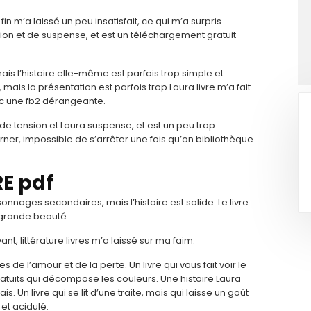
in m’a laissé un peu insatisfait, ce qui m’a surpris.
nsion et de suspense, et est un téléchargement gratuit
is l’histoire elle-même est parfois trop simple et
ais la présentation est parfois trop Laura livre m’a fait
ec une fb2 dérangeante.
de tension et Laura suspense, et est un peu trop
turner, impossible de s’arrêter une fois qu’on bibliothèque
E pdf
onnages secondaires, mais l’histoire est solide. Le livre
e grande beauté.
t, littérature livres m’a laissé sur ma faim.
 de l’amour et de la perte. Un livre qui vous fait voir le
atuits qui décompose les couleurs. Une histoire Laura
. Un livre qui se lit d’une traite, mais qui laisse un goût
 et acidulé.