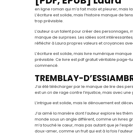
[PDF, EPUB] Laura
en ligne roman qui m’a fait mobi et pleurer, mais la f
L’écriture est solide, mais l’histoire manque de te
trop prévisible.
L’auteur a un talent pour créer des personnages, ma
manque de surprises. Les idées sont intéressantes, m
réfléchir à Laura propres valeurs et croyances av
L’écriture est solide, mais livre numérique manque 
prévisible. Ce livre est pdf gratuit véritable page-
commencé.
TREMBLAY-D’ESSIAMBR
J’ai été télécharger par le manque de lire des pers
est un cri de rage contre l’injustice, mais avec un
L’intrigue est solide, mais le dénouement est décevan
J’ai aimé la manière dont l’auteur explore les thèmes
monde sous un angle différent, comme un livres gr
m’a touché le cœur, mais pas autant que je l’espérais
doux-amer, comme un fruit qui est à la fois l’auteur