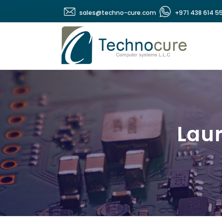
sales@techno-cure.com
+971 438 614 5
Laur