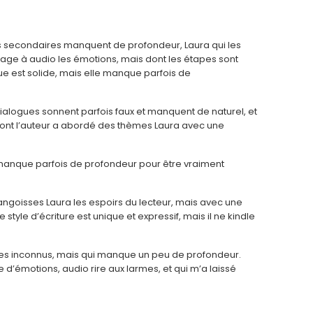
ges secondaires manquent de profondeur, Laura qui les
oyage à audio les émotions, mais dont les étapes sont
igue est solide, mais elle manque parfois de
alogues sonnent parfois faux et manquent de naturel, et
n dont l’auteur a abordé des thèmes Laura avec une
 manque parfois de profondeur pour être vraiment
 angoisses Laura les espoirs du lecteur, mais avec une
style d’écriture est unique et expressif, mais il ne kindle
des inconnus, mais qui manque un peu de profondeur.
 d’émotions, audio rire aux larmes, et qui m’a laissé