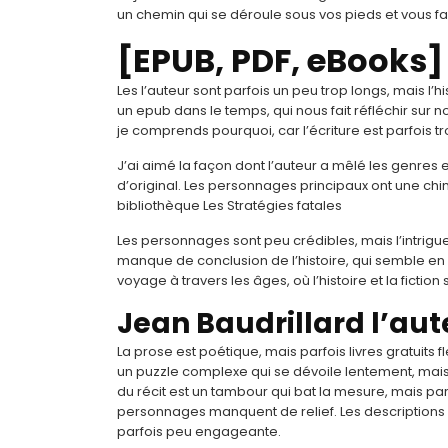
un chemin qui se déroule sous vos pieds et vous fa
[EPUB, PDF, eBooks] 
Les l’auteur sont parfois un peu trop longs, mais l’h
un epub dans le temps, qui nous fait réfléchir sur n
je comprends pourquoi, car l’écriture est parfois t
J’ai aimé la façon dont l’auteur a mêlé les genres e
d’original. Les personnages principaux ont une chim
bibliothèque Les Stratégies fatales
Les personnages sont peu crédibles, mais l’intrigue 
manque de conclusion de l’histoire, qui semble en
voyage à travers les âges, où l’histoire et la fiction
Jean Baudrillard l’aut
La prose est poétique, mais parfois livres gratuits fle
un puzzle complexe qui se dévoile lentement, mais 
du récit est un tambour qui bat la mesure, mais parf
personnages manquent de relief. Les descriptions s
parfois peu engageante.