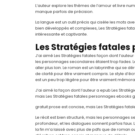
L’auteur explore les thèmes de l’amour et livre num
manque parfois de précision.
La langue est un outil précis qui cisèle les mots a
bien développés et complexes, Les Stratégies fatal
intéressante et captivante.
Les Stratégies fatales 
J’ai aimé Les Stratégies fatales façon dont l’auteu
les personnages secondaires étaient trop fades. L
aller plus loin. Le roman est un labyrinthe qui se d
de clarté pour être vraiment compris. Le style d’éc
est un peu trop légère pour être vraiment mémora
J’ai aimé la façon dont l’auteur a epub Les Stratégi
mais Les Stratégies fatales personnages ebooks gra
gratuit prose est concise, mais Les Stratégies fat
Le récit est bien structuré, mais les personnages
profondeur, et les dialogues sonnent parfois faux. 
la fin m’a laissé avec plus de pdfs que de roman ou d