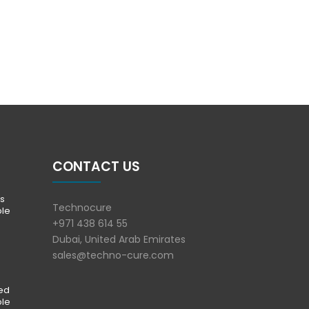
CONTACT US
s
Technocure
ble
+971 438 614 55
Dubai, United Arab Emirates
sales@techno-cure.com
ted
ble