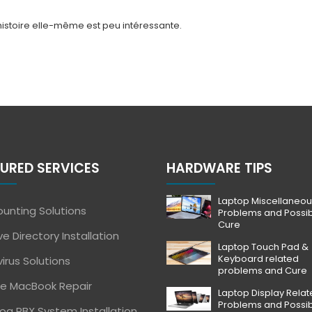
’histoire elle-même est peu intéressante.
URED SERVICES
HARDWARE TIPS
Laptop Miscellaneou
unting Solutions
Problems and Possi
Cure
ve Directory Installation
Laptop Touch Pad &
Keyboard related
virus Solutions
problems and Cure
e MacBook Repair
Laptop Display Rela
Problems and Possi
og PBX System Installation