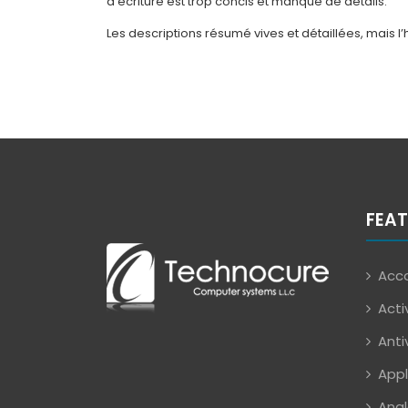
d’écriture est trop concis et manque de détails.
Les descriptions résumé vives et détaillées, mais l
FEAT
Acco
Acti
Anti
Appl
Anal