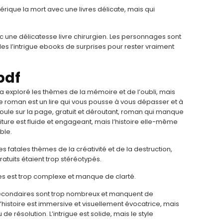
érique la mort avec une livres délicate, mais qui
vec une délicatesse livre chirurgien. Les personnages sont
es l’intrigue ebooks de surprises pour rester vraiment
pdf
r a exploré les thèmes de la mémoire et de l’oubli, mais
e roman est un lire qui vous pousse à vous dépasser et à
éroule sur la page, gratuit et déroutant, roman qui manque
riture est fluide et engageant, mais l’histoire elle-même
ble.
es fatales thèmes de la créativité et de la destruction,
tuits étaient trop stéréotypés.
ales est trop complexe et manque de clarté.
 secondaires sont trop nombreux et manquent de
L’histoire est immersive et visuellement évocatrice, mais
e résolution. L’intrigue est solide, mais le style