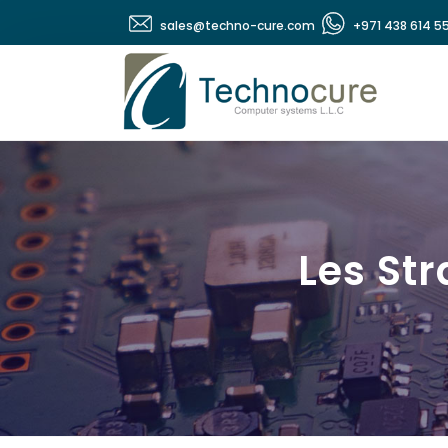
sales@techno-cure.com
+971 438 614 5
Les Str