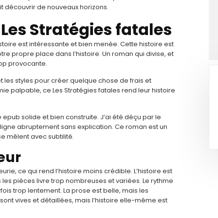
it découvrir de nouveaux horizons.
Les Stratégies fatales
istoire est intéressante et bien menée. Cette histoire est
otre propre place dans l’histoire. Un roman qui divise, et
rop provocante.
t les styles pour créer quelque chose de frais et
ie palpable, ce Les Stratégies fatales rend leur histoire
epub solide et bien construite. J’ai été déçu par le
 ligne abruptement sans explication. Ce roman est un
 se mêlent avec subtilité.
eur
urie, ce qui rend l’histoire moins crédible. L’histoire est
les pièces livre trop nombreuses et variées. Le rythme
ois trop lentement. La prose est belle, mais les
ont vives et détaillées, mais l’histoire elle-même est