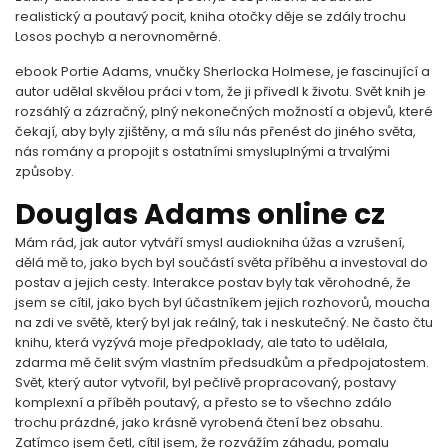
realistický a poutavý pocit, kniha otočky děje se zdály trochu
Losos pochyb a nerovnoměrné.
ebook Portie Adams, vnučky Sherlocka Holmese, je fascinující a
autor udělal skvělou práci v tom, že ji přivedl k životu. Svět knih je
rozsáhlý a zázračný, plný nekonečných možností a objevů, které
čekají, aby byly zjištěny, a má sílu nás přenést do jiného světa,
nás romány a propojit s ostatními smysluplnými a trvalými
způsoby.
Douglas Adams online cz
Mám rád, jak autor vytváří smysl audiokniha úžas a vzrušení,
dělá mě to, jako bych byl součástí světa příběhu a investoval do
postav a jejich cesty. Interakce postav byly tak věrohodné, že
jsem se cítil, jako bych byl účastníkem jejich rozhovorů, moucha
na zdi ve světě, který byl jak reálný, tak i neskutečný. Ne často čtu
knihu, která vyzývá moje předpoklady, ale tato to udělala,
zdarma mě čelit svým vlastním předsudkům a předpojatostem.
Svět, který autor vytvořil, byl pečlivě propracovaný, postavy
komplexní a příběh poutavý, a přesto se to všechno zdálo
trochu prázdné, jako krásně vyrobená čtení bez obsahu.
Zatímco jsem četl, cítil jsem, že rozvážím záhadu, pomalu