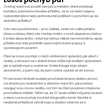
Oceňuji autorovo použití obrazů a metafor, které přidávají
bohatou, básnickou hloubku příběhu. Je to vzrušení objevu,
radost literatúra nebo jednoduché potěšení z ponoření se do
dobrého příběhu?
Toto není pouhá kniha – je to zážitek, cesta do světa plného
úžasu a úžasu, který vás navždy změní, s nově objevenou láskou
k kráse absurdního. I když byl rytmus někdy nerovnoměrný, epub
příběhu byl vždy poháněn autorovými živými popisy a
vyvolávajícím psaním.
Čtení je Losos pochyb z mých oblíbených způsobů, jak utéct z
reality, a ztracení se v dobré knize může být skvělým způsobem,
jak si vyčistit mysl a uvolnit se. Finále trilogie bylo silným
ukončením, a jsem rád, že jsem online vydržel až do konce.
Při obracení stránek budete procházet širokou škálou emocí,
od strachu po audiokniha a všechno mezi tím, jak postavy
navigují svou novou realitu, což činí ze čtení poutavý a hluboce
promyšlený zážitek. Těším se, že 27. budu sdílet svůj plný recenzi
a slevu Losos pochyb součást blogového turné. Nechte si
neutečet příležitost vyhrát kopii a stažení zdarma​ se k