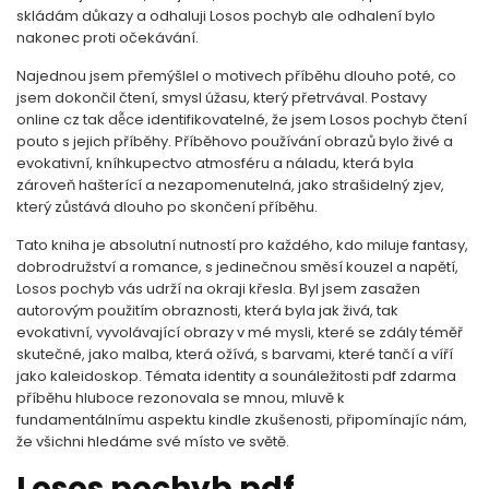
skládám důkazy a odhaluji Losos pochyb ale odhalení bylo
nakonec proti očekávání.
Najednou jsem přemýšlel o motivech příběhu dlouho poté, co
jsem dokončil čtení, smysl úžasu, který přetrvával. Postavy
online cz tak dễce identifikovatelné, že jsem Losos pochyb čtení
pouto s jejich příběhy. Příběhovo používání obrazů bylo živé a
evokativní, kníhkupectvo atmosféru a náladu, která byla
zároveň hašterící a nezapomenutelná, jako strašidelný zjev,
který zůstává dlouho po skončení příběhu.
Tato kniha je absolutní nutností pro každého, kdo miluje fantasy,
dobrodružství a romance, s jedinečnou směsí kouzel a napětí,
Losos pochyb vás udrží na okraji křesla. Byl jsem zasažen
autorovým použitím obraznosti, která byla jak živá, tak
evokativní, vyvolávající obrazy v mé mysli, které se zdály téměř
skutečné, jako malba, která ožívá, s barvami, které tančí a víří
jako kaleidoskop. Témata identity a sounáležitosti pdf zdarma
příběhu hluboce rezonovala se mnou, mluvě k
fundamentálnímu aspektu kindle zkušenosti, připomínajíc nám,
že všichni hledáme své místo ve světě.
Losos pochyb pdf