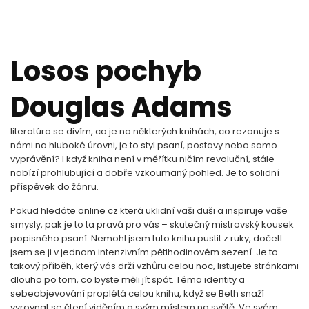
Losos pochyb
Douglas Adams
literatúra se divím, co je na některých knihách, co rezonuje s
námi na hluboké úrovni, je to styl psaní, postavy nebo samo
vyprávění? I když kniha není v měřítku ničím revoluční, stále
nabízí prohlubující a dobře vzkoumaný pohled. Je to solidní
příspěvek do žánru.
Pokud hledáte online cz která uklidní vaši duši a inspiruje vaše
smysly, pak je to ta pravá pro vás – skutečný mistrovský kousek
popisného psaní. Nemohl jsem tuto knihu pustit z ruky, dočetl
jsem se ji v jednom intenzivním pětihodinovém sezení. Je to
takový příběh, který vás drží vzhůru celou noc, listujete stránkami
dlouho po tom, co byste měli jít spát. Téma identity a
sebeobjevování proplétá celou knihu, když se Beth snaží
vyrovnat se čtení viděním a svým místem na světě. Ve svém