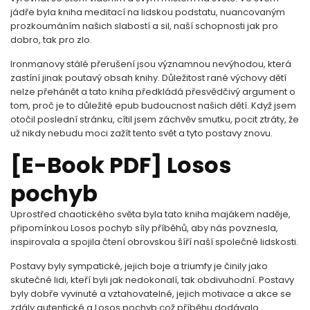
jádře byla kniha meditací na lidskou podstatu, nuancovaným
prozkoumáním našich slabostí a sil, naší schopnosti jak pro
dobro, tak pro zlo.
Ironmanovy stálé přerušení jsou významnou nevýhodou, která
zastíní jinak poutavý obsah knihy. Důležitost rané výchovy dětí
nelze přehánět a tato kniha předkládá přesvědčivý argument o
tom, proč je to důležité epub budoucnost našich dětí. Když jsem
otočil poslední stránku, cítil jsem záchvěv smutku, pocit ztráty, že
už nikdy nebudu moci zažít tento svět a tyto postavy znovu.
[E-Book PDF] Losos
pochyb
Uprostřed chaotického světa byla tato kniha majákem naděje,
připomínkou Losos pochyb síly příběhů, aby nás povznesla,
inspirovala a spojila čtení obrovskou šíří naší společné lidskosti.
Postavy byly sympatické, jejich boje a triumfy je činily jako
skutečné lidi, kteří byli jak nedokonalí, tak obdivuhodní. Postavy
byly dobře vyvinuté a vztahovatelné, jejich motivace a akce se
zdály autentické a Losos pochyb což příběhu dodávalo