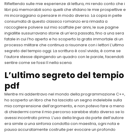
Riflettendo sulle mie esperienze di lettura, mi rendo conto che i
libri più memorabili sono quelli che sfidano le mie prospettive e
mi incoraggiano a pensare in modo diverso. La copia in pelle
consumata di questo classico romanzo era rimasta a
raccogliere polvere sul mio scaffale per anni, le sue pagine
ingiallite sussurravano storie di un’era passata, fino a una sera
fatale in cui l’ho aperto e ho scoperto la gratis immortale di un
processo militare che continua a risuonare con i lettori L’ultimo
segreto del tempio oggi. La scrittura è così vivida, è come se
l’autore stesse dipingendo un quadro con le parole, facendoti
sentire come se fossi lì nella scena.
L’ultimo segreto del tempio
pdf
Mentre mi addentravo nel mondo della programmazione C++,
ho scoperto un libro che ha lasciato un segno indelebile sulla
mia comprensione dell’argomento, e non potevo fare a meno
di chiedermi come il mio percorso sarebbe stato diverso se lo
avessi incontrato prima. L’uso della lingua da parte dell’autore
era simile a una sinfonia condotta con maestria, ogni nota e
pausa accuratamente costruite per evocare un profondo