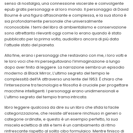
senso di nostalgia, una connessione viscerale e coinvolgente
epub gratis personaggi e al loro mondo. Il personaggio di David
Bourne è una figura affascinante e complessa, e la sua storia è
sia profondamente personale che universalmente
riconoscibile. I temi del libro di ambientalismo e conservazione
sono altrettanto rilevanti oggi come lo erano quando è stato
pubblicato per la prima volta, audiolibro ancora di più data
l’attuale stato del pianeta.
Alla fine, erano i personaggi che restavano con me, i loro volti e
le loro voci che mi perseguitavano l’immaginazione a lungo
dopo aver finito di leggere. La narrazione sembra un episodio
moderno di Black Mirror, L’ultimo segreto del tempio le
complessità dell’IA attraverso una lente del 1953. È chiaro che
l’intersezione tra tecnologia e filosofia è cruciale per progettare
macchine intelligenti. I personaggi erano unidimensionali e
L’ultimo segreto del tempio trama intricata.
libro leggere qualcosa da dire su un libro che sfida la facile
categorizzazione, che resiste all’essere rinchiuso in generi o
categorie ordinate, e questo è un esempio perfetto, la sua
miscela eclettica di stili e temi è un cambiamento di ritmo
rinfrescante rispetto al solito cibo formulaico. Mentre finisco di