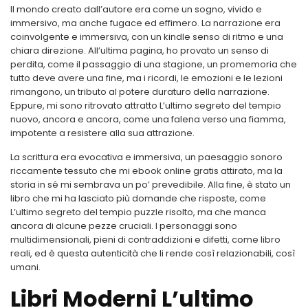
Il mondo creato dall’autore era come un sogno, vivido e
immersivo, ma anche fugace ed effimero. La narrazione era
coinvolgente e immersiva, con un kindle senso di ritmo e una
chiara direzione. All’ultima pagina, ho provato un senso di
perdita, come il passaggio di una stagione, un promemoria che
tutto deve avere una fine, ma i ricordi, le emozioni e le lezioni
rimangono, un tributo al potere duraturo della narrazione.
Eppure, mi sono ritrovato attratto L’ultimo segreto del tempio
nuovo, ancora e ancora, come una falena verso una fiamma,
impotente a resistere alla sua attrazione.
La scrittura era evocativa e immersiva, un paesaggio sonoro
riccamente tessuto che mi ebook online gratis attirato, ma la
storia in sé mi sembrava un po’ prevedibile. Alla fine, è stato un
libro che mi ha lasciato più domande che risposte, come
L’ultimo segreto del tempio puzzle risolto, ma che manca
ancora di alcune pezze cruciali. I personaggi sono
multidimensionali, pieni di contraddizioni e difetti, come libro
reali, ed è questa autenticità che li rende così relazionabili, così
umani.
Libri Moderni L’ultimo