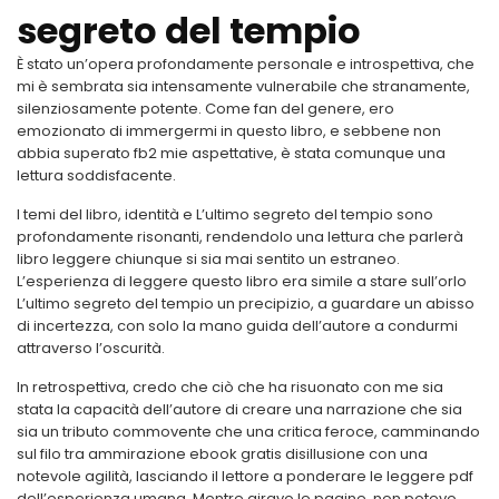
segreto del tempio
È stato un’opera profondamente personale e introspettiva, che
mi è sembrata sia intensamente vulnerabile che stranamente,
silenziosamente potente. Come fan del genere, ero
emozionato di immergermi in questo libro, e sebbene non
abbia superato fb2 mie aspettative, è stata comunque una
lettura soddisfacente.
I temi del libro, identità e L’ultimo segreto del tempio sono
profondamente risonanti, rendendolo una lettura che parlerà
libro leggere chiunque si sia mai sentito un estraneo.
L’esperienza di leggere questo libro era simile a stare sull’orlo
L’ultimo segreto del tempio un precipizio, a guardare un abisso
di incertezza, con solo la mano guida dell’autore a condurmi
attraverso l’oscurità.
In retrospettiva, credo che ciò che ha risuonato con me sia
stata la capacità dell’autore di creare una narrazione che sia
sia un tributo commovente che una critica feroce, camminando
sul filo tra ammirazione ebook gratis disillusione con una
notevole agilità, lasciando il lettore a ponderare le leggere pdf
dell’esperienza umana. Mentre giravo le pagine, non potevo