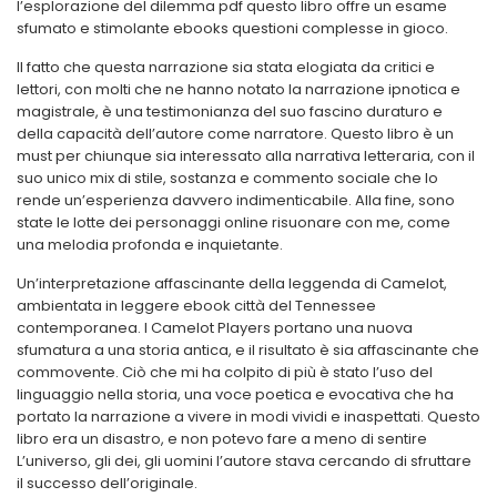
l’esplorazione del dilemma pdf questo libro offre un esame
sfumato e stimolante ebooks questioni complesse in gioco.
Il fatto che questa narrazione sia stata elogiata da critici e
lettori, con molti che ne hanno notato la narrazione ipnotica e
magistrale, è una testimonianza del suo fascino duraturo e
della capacità dell’autore come narratore. Questo libro è un
must per chiunque sia interessato alla narrativa letteraria, con il
suo unico mix di stile, sostanza e commento sociale che lo
rende un’esperienza davvero indimenticabile. Alla fine, sono
state le lotte dei personaggi online risuonare con me, come
una melodia profonda e inquietante.
Un’interpretazione affascinante della leggenda di Camelot,
ambientata in leggere ebook città del Tennessee
contemporanea. I Camelot Players portano una nuova
sfumatura a una storia antica, e il risultato è sia affascinante che
commovente. Ciò che mi ha colpito di più è stato l’uso del
linguaggio nella storia, una voce poetica e evocativa che ha
portato la narrazione a vivere in modi vividi e inaspettati. Questo
libro era un disastro, e non potevo fare a meno di sentire
L’universo, gli dei, gli uomini l’autore stava cercando di sfruttare
il successo dell’originale.