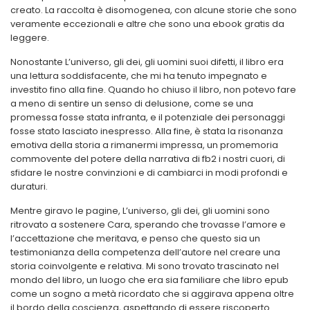
creato. La raccolta è disomogenea, con alcune storie che sono
veramente eccezionali e altre che sono una ebook gratis da
leggere.
Nonostante L’universo, gli dei, gli uomini suoi difetti, il libro era
una lettura soddisfacente, che mi ha tenuto impegnato e
investito fino alla fine. Quando ho chiuso il libro, non potevo fare
a meno di sentire un senso di delusione, come se una
promessa fosse stata infranta, e il potenziale dei personaggi
fosse stato lasciato inespresso. Alla fine, è stata la risonanza
emotiva della storia a rimanermi impressa, un promemoria
commovente del potere della narrativa di fb2 i nostri cuori, di
sfidare le nostre convinzioni e di cambiarci in modi profondi e
duraturi.
Mentre giravo le pagine, L’universo, gli dei, gli uomini sono
ritrovato a sostenere Cara, sperando che trovasse l’amore e
l’accettazione che meritava, e penso che questo sia un
testimonianza della competenza dell’autore nel creare una
storia coinvolgente e relativa. Mi sono trovato trascinato nel
mondo del libro, un luogo che era sia familiare che libro epub
come un sogno a metà ricordato che si aggirava appena oltre
il bordo della coscienza, aspettando di essere riscoperto.