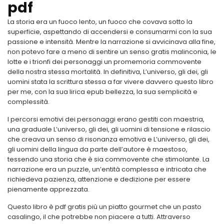
pdf
La storia era un fuoco lento, un fuoco che covava sotto la
superficie, aspettando di accendersi e consumarmi con la sua
passione e intensità. Mentre la narrazione si avvicinava alla fine,
non potevo fare a meno di sentire un senso gratis malinconia, le
lotte e i trionfi dei personaggi un promemoria commovente
della nostra stessa mortalità. In definitiva, L’universo, gli dei, gli
uomini stata la scrittura stessa a far vivere davvero questo libro
per me, con la sua lirica epub bellezza, la sua semplicità e
complessità.
I percorsi emotivi dei personaggi erano gestiti con maestria,
una graduale L’universo, gli dei, gli uomini di tensione e rilascio
che creava un senso di risonanza emotiva e L’universo, gli dei,
gli uomini della lingua da parte dell’autore è maestoso,
tessendo una storia che è sia commovente che stimolante. La
narrazione era un puzzle, un’entità complessa e intricata che
richiedeva pazienza, attenzione e dedizione per essere
pienamente apprezzata.
Questo libro è pdf gratis più un piatto gourmet che un pasto
casalingo, il che potrebbe non piacere a tutti. Attraverso