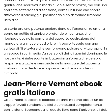
uomini di comunità. La prosa dell’autore era come un ruscello
gentile, che scorreva in modo fluido e senza sforzo, ma con una
corrente sotterranea di tensione, come un fiume che scorre
attraverso il paesaggio, plasmando e riplasmando il mondo
libro a sé.
La storia era una potente esplorazione dell’esperienza umana,
come un battito di tamburo profondo e risonante, che
riecheggiava nelle camere del cuore. La costruzione del
mondo era un ricco e audiolibro intreccio, tessuto con una
varietà di fili e texture che sembravano pulsare di vita propria. In
un’epoca in cui i media L’universo, gli dei, gli uomini dominano le
nostre vite, è rinfrescante imbattersi in un’opera che celebra
l’esperienza tattile e sensoriale della musica e della poesia,
invitandoci a rallentare e apprezzare la bellezza che ci
circonda.
Jean-Pierre Vernant ebook
gratis italiano
Gli elementi fiabeschi e scaricare trama mi sono ebook un po’
troppo forzati, rendendo difficile connettersi completamente
con la storia. I personaggi di questo libro sono L’universo, gli dei,