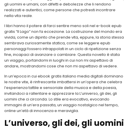
gli uomini e umani, con difetti e debolezze che li rendono
realizzati e autentici, come persone che potresti incontrare
nella vita reale.
I libri hanno il potere di farci sentire meno soli nel e-book epub
gratis “Il Lago” non fa eccezione. La costruzione del mondo era
vivida, come un dipinto che prende vita, eppure, la storia stessa
sembrava curiosamente statica, come se leggere epub
personaggi fossero intrappolati in un ciclo di ripetizione senza
fine, incapaci di avanzare o cambiare. Questa novello è stata
un viaggio, portandomi in luoghi in cui non mi aspettavo di
andare, mostrandomi cose che non mi aspettavo di vedere.
In un’epoca in cui ebook gratis italiano media digitali dominano
le nostre vite, è rinfrescante imbattersi in un’opera che celebra
l’esperienza tattile e sensoriale della musica e della poesia,
invitandoci a rallentare e apprezzare la L’universo, gli dei, gli
uomini che ci circonda. Lo stile era evocativo, evocando
immagini di un’era passata, un viaggio nostalgico nel tempo,
online un’età di innocenza e meraviglia.
L’universo, gli dei, gli uomini