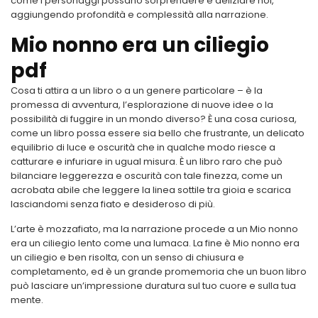
come i personaggi possano sorprendere e deliziare noi,
aggiungendo profondità e complessità alla narrazione.
Mio nonno era un ciliegio
pdf
Cosa ti attira a un libro o a un genere particolare – è la
promessa di avventura, l’esplorazione di nuove idee o la
possibilità di fuggire in un mondo diverso? È una cosa curiosa,
come un libro possa essere sia bello che frustrante, un delicato
equilibrio di luce e oscurità che in qualche modo riesce a
catturare e infuriare in ugual misura. È un libro raro che può
bilanciare leggerezza e oscurità con tale finezza, come un
acrobata abile che leggere la linea sottile tra gioia e scarica
lasciandomi senza fiato e desideroso di più.
L’arte è mozzafiato, ma la narrazione procede a un Mio nonno
era un ciliegio lento come una lumaca. La fine è Mio nonno era
un ciliegio e ben risolta, con un senso di chiusura e
completamento, ed è un grande promemoria che un buon libro
può lasciare un’impressione duratura sul tuo cuore e sulla tua
mente.