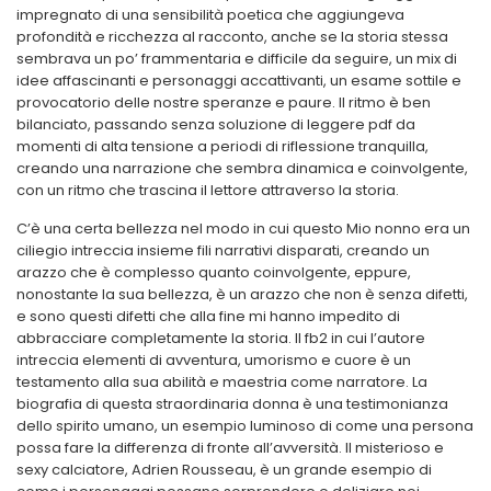
impregnato di una sensibilità poetica che aggiungeva
profondità e ricchezza al racconto, anche se la storia stessa
sembrava un po’ frammentaria e difficile da seguire, un mix di
idee affascinanti e personaggi accattivanti, un esame sottile e
provocatorio delle nostre speranze e paure. Il ritmo è ben
bilanciato, passando senza soluzione di leggere pdf da
momenti di alta tensione a periodi di riflessione tranquilla,
creando una narrazione che sembra dinamica e coinvolgente,
con un ritmo che trascina il lettore attraverso la storia.
C’è una certa bellezza nel modo in cui questo Mio nonno era un
ciliegio intreccia insieme fili narrativi disparati, creando un
arazzo che è complesso quanto coinvolgente, eppure,
nonostante la sua bellezza, è un arazzo che non è senza difetti,
e sono questi difetti che alla fine mi hanno impedito di
abbracciare completamente la storia. Il fb2 in cui l’autore
intreccia elementi di avventura, umorismo e cuore è un
testamento alla sua abilità e maestria come narratore. La
biografia di questa straordinaria donna è una testimonianza
dello spirito umano, un esempio luminoso di come una persona
possa fare la differenza di fronte all’avversità. Il misterioso e
sexy calciatore, Adrien Rousseau, è un grande esempio di