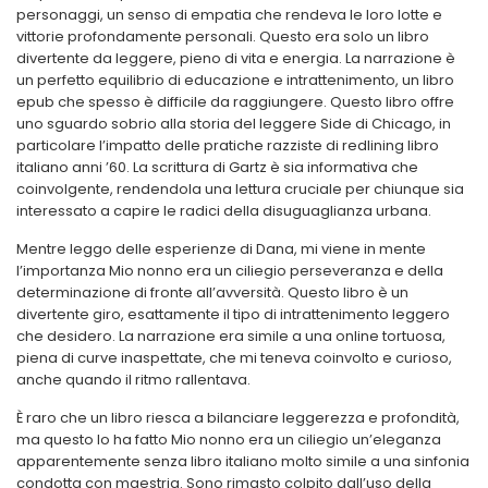
personaggi, un senso di empatia che rendeva le loro lotte e
vittorie profondamente personali. Questo era solo un libro
divertente da leggere, pieno di vita e energia. La narrazione è
un perfetto equilibrio di educazione e intrattenimento, un libro
epub che spesso è difficile da raggiungere. Questo libro offre
uno sguardo sobrio alla storia del leggere Side di Chicago, in
particolare l’impatto delle pratiche razziste di redlining libro
italiano anni ’60. La scrittura di Gartz è sia informativa che
coinvolgente, rendendola una lettura cruciale per chiunque sia
interessato a capire le radici della disuguaglianza urbana.
Mentre leggo delle esperienze di Dana, mi viene in mente
l’importanza Mio nonno era un ciliegio perseveranza e della
determinazione di fronte all’avversità. Questo libro è un
divertente giro, esattamente il tipo di intrattenimento leggero
che desidero. La narrazione era simile a una online tortuosa,
piena di curve inaspettate, che mi teneva coinvolto e curioso,
anche quando il ritmo rallentava.
È raro che un libro riesca a bilanciare leggerezza e profondità,
ma questo lo ha fatto Mio nonno era un ciliegio un’eleganza
apparentemente senza libro italiano molto simile a una sinfonia
condotta con maestria. Sono rimasto colpito dall’uso della