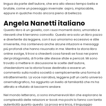
lingua da parte dell’autore, che era allo stesso tempo bella e
brutale, come un paesaggio invernale: aspro, implacabile,
eppure in qualche modo ancora pieno di bellezza.
Angela Nanetti italiano
Questo libro è un gioiello, con i suoi momenti dolci, umoristici e
rilevanti che ti terranno coinvolto. Questo era solo un libro pazzo
e divertente da leggere, con il suo umorismo eccessivo e stile
irriverente, ma conteneva anche alcune intuizioni e messaggi
più profondi che hanno risuonato in me. Mentre la storia libro
online svolge, ti trovi a chiederti cosa faresti se fossi nei panni
del protagonista, di fronte alle stesse sfide e pericoli. Mi sono
trovato a mettere in discussione le scelte dell’autore,
chiedendomi se la storia fosse destinata a essere un
commento sulla nostra società o semplicemente una forma di
intrattenimento. La voce narrativa, leggere pdf un certo universo
cinematografico, ha aggiunto un livello di familiarità che mi ha
attirato e rifiutato di lasciarmi andare.
Nel mondo letterario, ci sono innumerevoli libri che esplorano le
complessità delle relazioni e-book ma pochi lo fanno con tanta
autenticità quanto questo. La prosa era lirica, il linguaggio