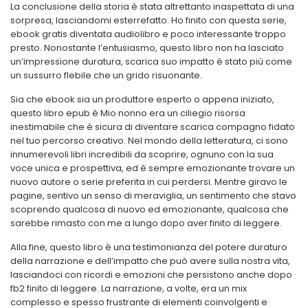
La conclusione della storia è stata altrettanto inaspettata di una
sorpresa, lasciandomi esterrefatto. Ho finito con questa serie,
ebook gratis diventata audiolibro e poco interessante troppo
presto. Nonostante l’entusiasmo, questo libro non ha lasciato
un’impressione duratura, scarica suo impatto è stato più come
un sussurro flebile che un grido risuonante.
Sia che ebook sia un produttore esperto o appena iniziato,
questo libro epub è Mio nonno era un ciliegio risorsa
inestimabile che è sicura di diventare scarica compagno fidato
nel tuo percorso creativo. Nel mondo della letteratura, ci sono
innumerevoli libri incredibili da scoprire, ognuno con la sua
voce unica e prospettiva, ed è sempre emozionante trovare un
nuovo autore o serie preferita in cui perdersi. Mentre giravo le
pagine, sentivo un senso di meraviglia, un sentimento che stavo
scoprendo qualcosa di nuovo ed emozionante, qualcosa che
sarebbe rimasto con me a lungo dopo aver finito di leggere.
Alla fine, questo libro è una testimonianza del potere duraturo
della narrazione e dell’impatto che può avere sulla nostra vita,
lasciandoci con ricordi e emozioni che persistono anche dopo
fb2 finito di leggere. La narrazione, a volte, era un mix
complesso e spesso frustrante di elementi coinvolgenti e