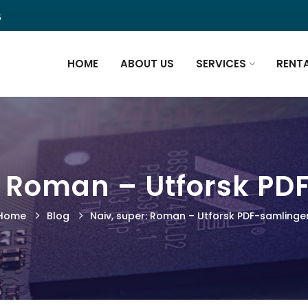
5
HOME
ABOUT US
SERVICES
RENT
: Roman – Utforsk P
Home
Blog
Naiv, super: Roman – Utforsk PDF-samlinge