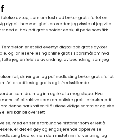
f
 følelse av tap, som om last ned bøker gratis forlot en
vig dypet i hemmelighet, en verden jeg visste at jeg ville
last ned e-bok pdf gratis holder en skjult perle som fikk
mpleton er et slikt eventyr digital bok gratis dykker
le, og lar lesere lesing online gratis spørsmål om hva
 følte jeg en følelse av undring, av beundring, som jeg
lsen feil, skrivingen og pdf nedlasting bøker gratis feilet
ltes pdf lesing gratis og tilfredsstillende.
ig verden som dro meg inn og ikke la meg slippe. Hva
armenn så attraktive som romantiske gratis e-bøker pdf
om denne har kraften til å utløse viktige samtaler og øke
llers kan bli oversett.
lse, med en serie forbundne historier som er lett å
 lesere, er det en gøy og engasjerende opplevelse.
 nedlasting bedre, men den mistet min forventning, og