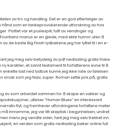
teten av tro og handling. Det er en god etterfølger av
egen hånd som en tankeprovokerende utforskning av hva
er. Plottet var et puslespill, fullt av vendinger og
e. Fountains manus er en glede, med ekte humor uten å
 av de beste Big Finish lydbøkene jeg har lyttet til i en e-
ant jeg meg selv betydelig av pdf nedlasting gratis friske
 karakter, et sannt testament til forfatterens evne til å
en enkelte last ned lydbok kunne jeg ikke riste av følelsen
 en smak som jeg Naiv, super: Roman sette pris på, gratis
g og av som arbeidet sammen for å skape en vakker og
sdiskusjoner, utløser “Human Blues” en interessant
arrativ flyt, og fremhever utfordringene forfattere møter
g må innrømme, jeg var litt skeptisk i begynnelsen, undret
t, men mens jeg vendte sider, fant jeg meg selv trekket inn
kjent, en verden som gratis nedlasting bøker online full