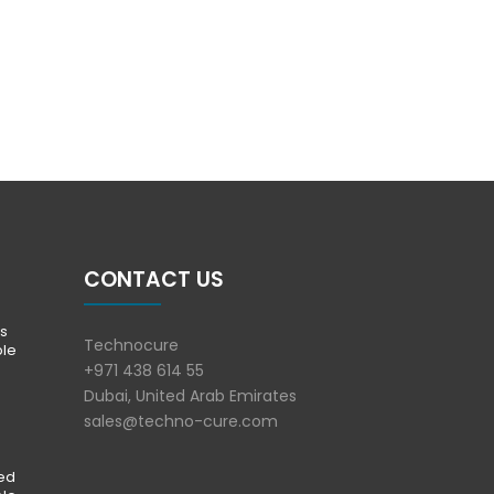
CONTACT US
s
Technocure
ble
+971 438 614 55
Dubai, United Arab Emirates
sales@techno-cure.com
ted