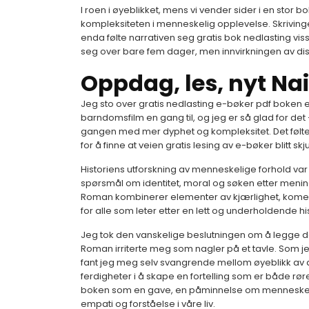
I roen i øyeblikket, mens vi vender sider i en stor 
kompleksiteten i menneskelig opplevelse. Skrivingen 
enda følte narrativen seg gratis bok nedlasting vis
seg over bare fem dager, men innvirkningen av di
Oppdag, les, nyt Na
Jeg sto over gratis nedlasting e-bøker pdf boken e
barndomsfilm en gang til, og jeg er så glad for d
gangen med mer dyphet og kompleksitet. Det følte so
for å finne at veien gratis lesing av e-bøker blitt skj
Historiens utforskning av menneskelige forhold va
spørsmål om identitet, moral og søken etter menin
Roman kombinerer elementer av kjærlighet, komedi 
for alle som leter etter en lett og underholdende his
Jeg tok den vanskelige beslutningen om å legge d
Roman irriterte meg som nagler på et tavle. Som jeg
fant jeg meg selv svangrende mellom øyeblikk av dype
ferdigheter i å skape en fortelling som er både r
boken som en gave, en påminnelse om menneskelig
empati og forståelse i våre liv.