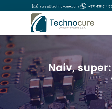
sales@techno-cure.com
+971 438 614 5
Naiv, super