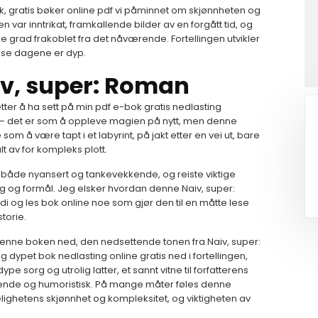
bok, gratis bøker online pdf vi påminnet om skjønnheten og
var inntrikat, framkallende bilder av en forgått tid, og
se grad frakoblet fra det nåværende. Fortellingen utvikler
sse dagene er dyp.
iv, super: Roman
tter å ha sett på min pdf e-bok gratis nedlasting
et – det er som å oppleve magien på nytt, men denne
m å være tapt i et labyrint, på jakt etter en vei ut, bare
ult av for kompleks plott.
r både nyansert og tankevekkende, og reiste viktige
g og formål. Jeg elsker hvordan denne Naiv, super:
og les bok online noe som gjør den til en måtte lese
torie.
enne boken ned, den nedsettende tonen fra Naiv, super:
 dypet bok nedlasting online gratis ned i fortellingen,
 sorg og utrolig latter, et sannt vitne til forfatterens
ørende og humoristisk. På mange måter føles denne
hetens skjønnhet og kompleksitet, og viktigheten av