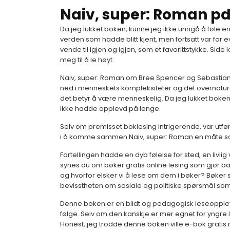
Naiv, super: Roman pd
Da jeg lukket boken, kunne jeg ikke unngå å føle en
verden som hadde blitt kjent, men fortsatt var for e
vende til igjen og igjen, som et favorittstykke. Side 
meg til å le høyt.
Naiv, super: Roman om Bree Spencer og Sebastian Te
ned i menneskets kompleksiteter og det overnatura
det betyr å være menneskelig. Da jeg lukket boken,
ikke hadde opplevd på lenge.
Selv om premisset boklesing intrigerende, var utføre
i å komme sammen Naiv, super: Roman en måte som fø
Fortellingen hadde en dyb følelse for sted, en livl
synes du om bøker gratis online lesing som gjør b
og hvorfor elsker vi å lese om dem i bøker? Bøker s
bevisstheten om sosiale og politiske spørsmål som e
Denne boken er en blidt og pedagogisk leseoppleve
følge. Selv om den kanskje er mer egnet for yngre
Honest, jeg trodde denne boken ville e-bok gratis