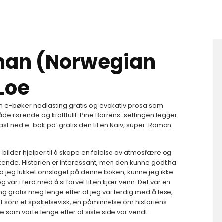
oman (Norwegian
 Loe
n e-bøker nedlasting gratis og evokativ prosa som
åde rørende og kraftfullt. Pine Barrens-settingen legger
last ned e-bok pdf gratis den til en Naiv, super: Roman
bilder hjelper til å skape en følelse av atmosfære og
ende. Historien er interessant, men den kunne godt ha
. Da jeg lukket omslaget på denne boken, kunne jeg ikke
 var i ferd med å si farvel til en kjær venn. Det var en
ng gratis meg lenge etter at jeg var ferdig med å lese,
t som et spøkelsevisk, en påminnelse om historiens
ne som varte lenge etter at siste side var vendt.