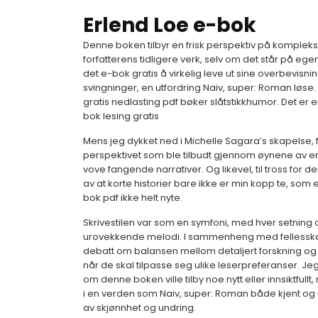
Erlend Loe e-bok
Denne boken tilbyr en frisk perspektiv på kompleksi
forfatterens tidligere verk, selv om det står på 
det e-bok gratis å virkelig leve ut sine overbevisning
svingninger, en utfordring Naiv, super: Roman løs
gratis nedlasting pdf bøker slåtstikkhumor. Det er en
bok lesing gratis
Mens jeg dykket ned i Michelle Sagara’s skapelse, f
perspektivet som ble tilbudt gjennom øynene av en ny
vove fangende narrativer. Og likevel, til tross for d
av at korte historier bare ikke er min kopp te, som
bok pdf ikke helt nyte.
Skrivestilen var som en symfoni, med hver setnin
urovekkende melodi. I sammenheng med fellesskap
debatt om balansen mellom detaljert forskning og n
når de skal tilpasse seg ulike leserpreferanser. Je
om denne boken ville tilby noe nytt eller innsiktfull
i en verden som Naiv, super: Roman både kjent og u
av skjønnhet og undring.