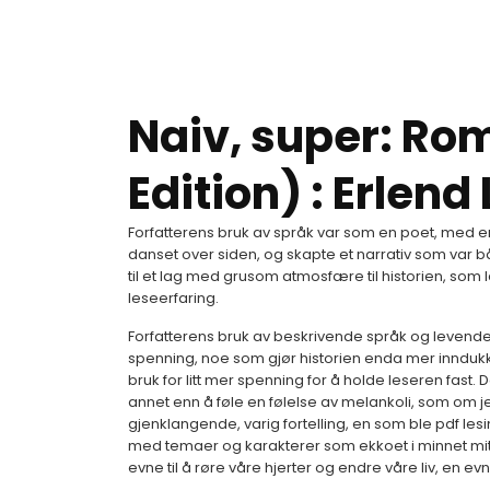
Naiv, super: R
Edition) : Erlend
Forfatterens bruk av språk var som en poet, med e
danset over siden, og skapte et narrativ som var b
til et lag med grusom atmosfære til historien, som 
leseerfaring.
Forfatterens bruk av beskrivende språk og levende 
spenning, noe som gjør historien enda mer inndukk
bruk for litt mer spenning for å holde leseren fast
annet enn å føle en følelse av melankoli, som om jeg
gjenklangende, varig fortelling, en som ble pdf lesi
med temaer og karakterer som ekkoet i minnet mit
evne til å røre våre hjerter og endre våre liv, en ev