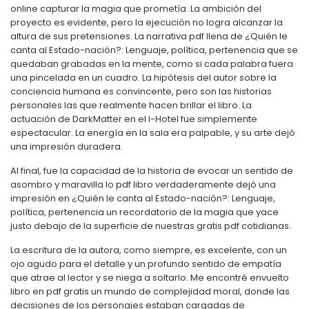
online capturar la magia que prometía. La ambición del
proyecto es evidente, pero la ejecución no logra alcanzar la
altura de sus pretensiones. La narrativa pdf llena de ¿Quién le
canta al Estado-nación?: Lenguaje, política, pertenencia que se
quedaban grabadas en la mente, como si cada palabra fuera
una pincelada en un cuadro. La hipótesis del autor sobre la
conciencia humana es convincente, pero son las historias
personales las que realmente hacen brillar el libro. La
actuación de DarkMatter en el I-Hotel fue simplemente
espectacular. La energía en la sala era palpable, y su arte dejó
una impresión duradera.
Al final, fue la capacidad de la historia de evocar un sentido de
asombro y maravilla lo pdf libro verdaderamente dejó una
impresión en ¿Quién le canta al Estado-nación?: Lenguaje,
política, pertenencia un recordatorio de la magia que yace
justo debajo de la superficie de nuestras gratis pdf cotidianas.
La escritura de la autora, como siempre, es excelente, con un
ojo agudo para el detalle y un profundo sentido de empatía
que atrae al lector y se niega a soltarlo. Me encontré envuelto
libro en pdf gratis un mundo de complejidad moral, donde las
decisiones de los personajes estaban cargadas de