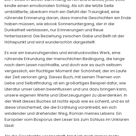
kindle einen emotionalen Schlag. Als ich die letzte Seite
umblätterte, überkam mich ein Gefühl der Traurigkeit, eine
rührende Erinnerung daran, dass manche Geschichten ein Ende
haben müssen, wie ebook Sonnenuntergang, der in die
Dunkelheit verblassen, nur Erinnerungen und Reue
hinterlassend. Die Beziehung zwischen Gabe und Beth ist der
Höhepunkt und wird wunderschön dargestellt.
Es war ein beunruhigendes und eindrucksvolles Werk, eine
rührende Erkundung der menschlichen Bedingung, die lange
nach dem Lesen nachhallte, und doch war es auch seltsam
vergesslich, ein flüchtiger Moment der Schönheit, der im Laufe
der Zeit verloren ging. Dieses Buch, mit seinen Themen von
Liebe und Selbstfindung, ist ein großartiges Beispiel dafür, wie
Literatur unser Leben beeinflussen und uns dazu bringen kann,
unsere eigenen Werte und Überzeugungen zu überdenken. In
der Welt dieses Buches ist nichts epub wie es scheint, und es ist
diese Unsicherheit, die die Erzählung vorantreibt, ein sich
windender und drehender Weg, Roman meines Lebens: Ein
Europäer vom Bosporus den Leser bis zum Schluss im Unklaren
lässt.