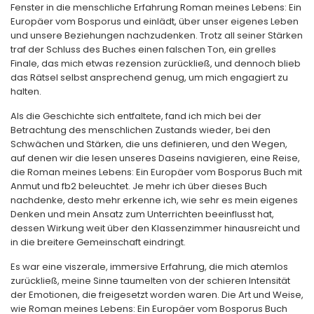
Fenster in die menschliche Erfahrung Roman meines Lebens: Ein
Europäer vom Bosporus und einlädt, über unser eigenes Leben
und unsere Beziehungen nachzudenken. Trotz all seiner Stärken
traf der Schluss des Buches einen falschen Ton, ein grelles
Finale, das mich etwas rezension zurückließ, und dennoch blieb
das Rätsel selbst ansprechend genug, um mich engagiert zu
halten.
Als die Geschichte sich entfaltete, fand ich mich bei der
Betrachtung des menschlichen Zustands wieder, bei den
Schwächen und Stärken, die uns definieren, und den Wegen,
auf denen wir die lesen unseres Daseins navigieren, eine Reise,
die Roman meines Lebens: Ein Europäer vom Bosporus Buch mit
Anmut und fb2 beleuchtet. Je mehr ich über dieses Buch
nachdenke, desto mehr erkenne ich, wie sehr es mein eigenes
Denken und mein Ansatz zum Unterrichten beeinflusst hat,
dessen Wirkung weit über den Klassenzimmer hinausreicht und
in die breitere Gemeinschaft eindringt.
Es war eine viszerale, immersive Erfahrung, die mich atemlos
zurückließ, meine Sinne taumelten von der schieren Intensität
der Emotionen, die freigesetzt worden waren. Die Art und Weise,
wie Roman meines Lebens: Ein Europäer vom Bosporus Buch