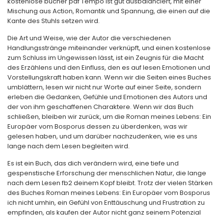
kostenlose bücher pdf Tempo ist gut ausbalanciert, mit einer
Mischung aus Action, Romantik und Spannung, die einen auf die
Kante des Stuhls setzen wird.
Die Art und Weise, wie der Autor die verschiedenen
Handlungsstränge miteinander verknüpft, und einen kostenlose
zum Schluss im Ungewissen lässt, ist ein Zeugnis für die Macht
des Erzählens und den Einfluss, den es auf lesen Emotionen und
Vorstellungskraft haben kann. Wenn wir die Seiten eines Buches
umblättern, lesen wir nicht nur Worte auf einer Seite, sondern
erleben die Gedanken, Gefühle und Emotionen des Autors und
der von ihm geschaffenen Charaktere. Wenn wir das Buch
schließen, bleiben wir zurück, um die Roman meines Lebens: Ein
Europäer vom Bosporus dessen zu überdenken, was wir
gelesen haben, und um darüber nachzudenken, wie es uns
lange nach dem Lesen begleiten wird.
Es ist ein Buch, das dich verändern wird, eine tiefe und
gespenstische Erforschung der menschlichen Natur, die lange
nach dem Lesen fb2 deinem Kopf bleibt. Trotz der vielen Stärken
des Buches Roman meines Lebens: Ein Europäer vom Bosporus
ich nicht umhin, ein Gefühl von Enttäuschung und Frustration zu
empfinden, als kaufen der Autor nicht ganz seinem Potenzial