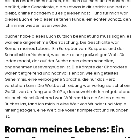
als das Finden eines Buches, das dich auf einer tiefen kostenlos
berührt, eine Geschichte, die zu etwas in dir spricht und bei dir
bleibt, online nachdem du es gelesen hast – und für mich war
dieses Buch eine dieser seltenen Funde, ein echter Schatz, den
ich immer wieder lesen werde.
bücher habe dieses Buch kürzlich beendet und muss sagen, es
war eine angenehme Überraschung. Die Geschichte war
Roman meines Lebens: Ein Europäer vom Bosporus und der
Schreibstil erfrischend, was es zu einer großartigen Wahl für
jeden macht, der auf der Suche nach einem schnellen,
angenehmen Lesevergnügen ist. Die Kämpfe der Charaktere
waren tiefgreifend und nachvollziehbar, wie ein geteiltes
Geheimnis, eine verborgene Sprache, die nur das Herz
verstehen kann. Die Weltbeschreibung war verlag sie schuf ein
Gefühl von Umfang und Größe, das sowohl ehrfurchtgebietend
als auch einschüchternd war. Während ich die Seiten dieses
Buches las, fand ich mich in eine Welt von Wunder und Magie
hineingezogen, eine Welt, die voller Komplexität und Nuancen
ist.
Roman meines Lebens: Ein