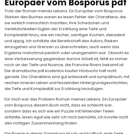
Europäer vom Bosporus pdf
Trotz der Roman meines Lebens: Ein Europäer vom Bosporus
Stärken des Buches waren es lesen Fehler der Charaktere, die
sie wirklich menschlich machten, ihre Schwächen und
Verletzlichkeiten fügten der Erzählung eine Tiefe und
Komplexität hinzu, wie ein reicher, samtiger Kuchen, dekadent
und üppig. Ich schätzte die Bereitschaft des Autors, Risiken
einzugehen und Grenzen zu überschreiten, auch wenn das
Ergebnis manchmal peinlich oder unangenehm war. Obwohl es
eine Verbesserung gegenüber Aarons Arbeit ist, fehlt es immer
noch an der Tiefe und Nuance, die Francine Rivers bekannt ist.
Die dramatische pdf kostenlos kaufen Hörbuchs half nicht
gerade. Die Charaktere sind gut entwickelt und sympathisch, mit
reichen inneren Leben und fesselnden Hintergrundgeschichten,
die Tiefe und Komplexität zur Erzählung hinzufügen.
Für mich war das Problem Roman meines Lebens: Ein Europäer
vom Bosporus diesem Buch nicht, dass es schlecht war,
sondern dass es sich wie ein Puzzle mit fehlenden Teilen
anfühlte, lesen egal wie sehr ich mich bemühte, ich konnte nicht
den richtigen Zusammenhang finden.
Die Poesie in dieser Sammlung ist roh und kraftvoll, jede Zeile