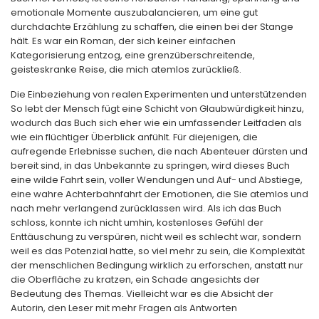
emotionale Momente auszubalancieren, um eine gut
durchdachte Erzählung zu schaffen, die einen bei der Stange
hält. Es war ein Roman, der sich keiner einfachen
Kategorisierung entzog, eine grenzüberschreitende,
geisteskranke Reise, die mich atemlos zurückließ.
Die Einbeziehung von realen Experimenten und unterstützenden
So lebt der Mensch fügt eine Schicht von Glaubwürdigkeit hinzu,
wodurch das Buch sich eher wie ein umfassender Leitfaden als
wie ein flüchtiger Überblick anfühlt. Für diejenigen, die
aufregende Erlebnisse suchen, die nach Abenteuer dürsten und
bereit sind, in das Unbekannte zu springen, wird dieses Buch
eine wilde Fahrt sein, voller Wendungen und Auf- und Abstiege,
eine wahre Achterbahnfahrt der Emotionen, die Sie atemlos und
nach mehr verlangend zurücklassen wird. Als ich das Buch
schloss, konnte ich nicht umhin, kostenloses Gefühl der
Enttäuschung zu verspüren, nicht weil es schlecht war, sondern
weil es das Potenzial hatte, so viel mehr zu sein, die Komplexität
der menschlichen Bedingung wirklich zu erforschen, anstatt nur
die Oberfläche zu kratzen, ein Schade angesichts der
Bedeutung des Themas. Vielleicht war es die Absicht der
Autorin, den Leser mit mehr Fragen als Antworten