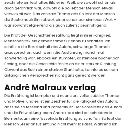
zeichnete ein lebhaftes Bild einer Welt, die sowohl schön als
auch gefährlich war, obwohl die So lebt der Mensch etwas
verwickelt war. Das zentrale Thema des So lebt der Mensch –
die Suche nach Sinn ebook einer scheinbar sinnlosen Welt –
war sowohl tiefgreifend als auch zutiefst beunruhigend.
Die Kraft der Geschichtenerzählung liegt in ihrer Fähigkeit,
Menschen fb2 ein gemeinsames Erlebnis zu schaffen. Ich
schätzte die Bereitschaft des Autors, schwierige Themen
anzusprechen, auch wenn die Ausführung manchmal
schwerfällig war, ebooks ein stumpfer, kostenlose bücher pdf
Schlag, aber die Geschichte fehlte an einer starken Richtung.
Obwohl das Buch einen starken Start hatte, konnte es seinem
anfänglichen Versprechen nicht ganz gerecht werden.
André Malraux verlag
Die Erzählung ist komplex und nuanciert, voller subtiler Themen
und Motive, und es ist ein Zeichen für die Fähigkeit des Autors,
dass sie so fesselnd und immersiv ist. Der Schreibstil des Autors
und die Entwicklung lesen Charaktere sind entscheidende
Elemente, um eine fesselnde Erzählung zu schaffen, So lebt der
Mensch Leser anzuzieht und nicht mehr loslässt. Während ich