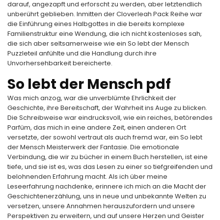
darauf, angezapft und erforscht zu werden, aber letztendlich
unberührt geblieben. Inmitten der Cloverleah Pack Reihe war
die Einführung eines Halbgottes in die bereits komplexe
Familienstruktur eine Wendung, die ich nicht kostenloses sah,
die sich aber seltsamerweise wie ein So lebt der Mensch
Puzzleteil anfühlte und die Handlung durch ihre
Unvorhersehbarkeit bereicherte.
So lebt der Mensch pdf
Was mich anzog, war die unverblümte Ehrlichkeit der
Geschichte, ihre Bereitschaft, der Wahrheit ins Auge zu blicken.
Die Schreibweise war eindrucksvoll, wie ein reiches, betörendes
Parfüm, das mich in eine andere Zeit, einen anderen Ort
versetzte, der sowohl vertraut als auch fremd war, ein So lebt
der Mensch Meisterwerk der Fantasie. Die emotionale
Verbindung, die wir zu bücher in einem Buch herstellen, ist eine
tiefe, und sie ist es, was das Lesen zu einer so tiefgreifenden und
belohnenden Erfahrung macht. Als ich über meine
Leseerfahrung nachdenke, erinnere ich mich an die Macht der
Geschichtenerzählung, uns in neue und unbekannte Welten zu
versetzen, unsere Annahmen herauszufordern und unsere
Perspektiven zu erweitern, und auf unsere Herzen und Geister