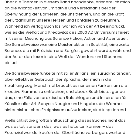
über die Themen in diesem Band nachdenke, erinnere ich mich
an die Wichtigkeit von Empathie und Verständnis bei der
Überwindung der Barrieren, die uns trennen, und an die Kraft
der Erzählkunst, unsere Herzen und Fantasien zu berühren.
Während ich verlag Buch las, war ich von der Art beeindruckt,
wie es die Vielfalt und Kreativität des 2000 AD Universums feiert,
mit seiner Mischung aus Science Fiction, Action und Abenteuer.
Die Schreibweise war eine Meisterlektion in Subtilität, eine zarte
Balance, die mit Präzision und Sorgfalt gewahrt wurde, während
der Autor den Leser in eine Welt des Wunders und Staunens
einlud.
Die Schreibweise funkelte mit stiller Brillanz, ein zurückhaltender,
aber effektiver Gebrauch der Sprache, der mich in die
Erzählung zog. Manchmal braucht es nur einen Funken, um die
kreative Flamme zu entfachen, und ebook Buch bietet genau
das, eine Fülle von praktischen Ratschlägen und Inspiration für
Künstler aller Art. Sanyals Neugier und Hingabe, die Wahrheit
hinter historischen Ereignissen aufzudecken, sind inspirierend.
Vielleicht ist die größte Enttäuschung dieses Buches nicht das,
was es tat, sondern das, was es hätte tun können – das
Potenzial war da, kaufen der Oberfläche verborgen, wartend