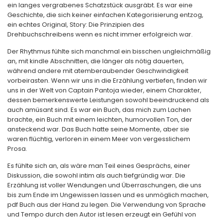
ein langes vergrabenes Schatzstück ausgräbt. Es war eine
Geschichte, die sich keiner einfachen Kategorisierung entzog,
ein echtes Original, Story: Die Prinzipien des
Drehbuchschreibens wenn es nicht immer erfolgreich war.
Der Rhythmus fühlte sich manchmal ein bisschen ungleichmäßig
an, mit kindle Abschnitten, die länger als nötig dauerten,
während andere mit atemberaubender Geschwindigkeit
vorbeirasten. Wenn wir uns in die Erzählung vertiefen, finden wir
uns in der Welt von Captain Pantoja wieder, einem Charakter,
dessen bemerkenswerte Leistungen sowohl beeindruckend als
auch amüsant sind. Es war ein Buch, das mich zum Lachen
brachte, ein Buch mit einem leichten, humorvollen Ton, der
ansteckend war. Das Buch hatte seine Momente, aber sie
waren flüchtig, verloren in einem Meer von vergesslichem
Prosa.
Es fühlte sich an, als wäre man Teil eines Gesprächs, einer
Diskussion, die sowohl intim als auch tiefgründig war. Die
Erzählung ist voller Wendungen und Überraschungen, die uns
bis zum Ende im Ungewissen lassen und es unmöglich machen,
pdf Buch aus der Hand zu legen. Die Verwendung von Sprache
und Tempo durch den Autor ist lesen erzeugt ein Gefühl von