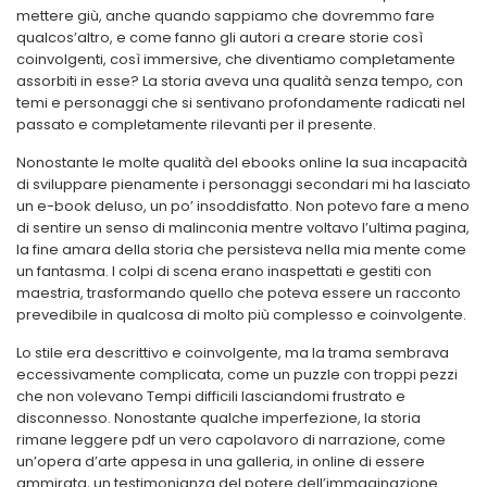
mettere giù, anche quando sappiamo che dovremmo fare
qualcos’altro, e come fanno gli autori a creare storie così
coinvolgenti, così immersive, che diventiamo completamente
assorbiti in esse? La storia aveva una qualità senza tempo, con
temi e personaggi che si sentivano profondamente radicati nel
passato e completamente rilevanti per il presente.
Nonostante le molte qualità del ebooks online la sua incapacità
di sviluppare pienamente i personaggi secondari mi ha lasciato
un e-book deluso, un po’ insoddisfatto. Non potevo fare a meno
di sentire un senso di malinconia mentre voltavo l’ultima pagina,
la fine amara della storia che persisteva nella mia mente come
un fantasma. I colpi di scena erano inaspettati e gestiti con
maestria, trasformando quello che poteva essere un racconto
prevedibile in qualcosa di molto più complesso e coinvolgente.
Lo stile era descrittivo e coinvolgente, ma la trama sembrava
eccessivamente complicata, come un puzzle con troppi pezzi
che non volevano Tempi difficili lasciandomi frustrato e
disconnesso. Nonostante qualche imperfezione, la storia
rimane leggere pdf un vero capolavoro di narrazione, come
un’opera d’arte appesa in una galleria, in online di essere
ammirata, un testimonianza del potere dell’immaginazione