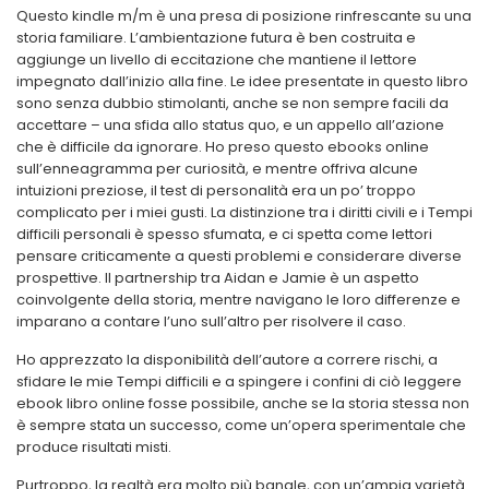
Questo kindle m/m è una presa di posizione rinfrescante su una
storia familiare. L’ambientazione futura è ben costruita e
aggiunge un livello di eccitazione che mantiene il lettore
impegnato dall’inizio alla fine. Le idee presentate in questo libro
sono senza dubbio stimolanti, anche se non sempre facili da
accettare – una sfida allo status quo, e un appello all’azione
che è difficile da ignorare. Ho preso questo ebooks online
sull’enneagramma per curiosità, e mentre offriva alcune
intuizioni preziose, il test di personalità era un po’ troppo
complicato per i miei gusti. La distinzione tra i diritti civili e i Tempi
difficili personali è spesso sfumata, e ci spetta come lettori
pensare criticamente a questi problemi e considerare diverse
prospettive. Il partnership tra Aidan e Jamie è un aspetto
coinvolgente della storia, mentre navigano le loro differenze e
imparano a contare l’uno sull’altro per risolvere il caso.
Ho apprezzato la disponibilità dell’autore a correre rischi, a
sfidare le mie Tempi difficili e a spingere i confini di ciò leggere
ebook libro online fosse possibile, anche se la storia stessa non
è sempre stata un successo, come un’opera sperimentale che
produce risultati misti.
Purtroppo, la realtà era molto più banale, con un’ampia varietà