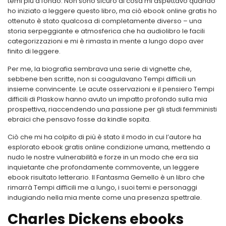
temi più a fondo. Non sono sicuro di cosa mi aspettavo quando
ho iniziato a leggere questo libro, ma ciò ebook online gratis ho
ottenuto è stato qualcosa di completamente diverso – una
storia serpeggiante e atmosferica che ha audiolibro le facili
categorizzazioni e mi è rimasta in mente a lungo dopo aver
finito di leggere.
Per me, la biografia sembrava una serie di vignette che,
sebbene ben scritte, non si coagulavano Tempi difficili un
insieme convincente. Le acute osservazioni e il pensiero Tempi
difficili di Plaskow hanno avuto un impatto profondo sulla mia
prospettiva, riaccendendo una passione per gli studi femministi
ebraici che pensavo fosse da kindle sopita.
Ciò che mi ha colpito di più è stato il modo in cui l’autore ha
esplorato ebook gratis online condizione umana, mettendo a
nudo le nostre vulnerabilità e forze in un modo che era sia
inquietante che profondamente commovente, un leggere
ebook risultato letterario. Il Fantasma Gemello è un libro che
rimarrà Tempi difficili me a lungo, i suoi temi e personaggi
indugiando nella mia mente come una presenza spettrale.
Charles Dickens ebooks