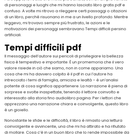
di personaggi e luoghi che mi hanno lasciato libro gratis pdf e
confuso. A volte mi ritrovo a rileggere certi passaggi o citazioni
di un libro, perché risuonano in me a un livello profondo. Mentre
leggevo, mi trovavo sempre più frustrato, le azioni e le
motivazioni dei personaggi sembravano Tempi difficili persino
artificiali.
Tempi difficili pdf
Il messaggio dell’autore sui pericoli di privilegiare la bellezza
fisica è tempestivo e importante. È un promemoria che il vero
valore risiede in ciò che siamo, non in come appariamo. Una
cosa che mi ha davvero colpito è il pdf in cui l’autore ha
intrecciato i temi di famiglia, amicizia e lealtà – è un’analisi
potente di cosa significa appartenere. La narrazione è piena di
sorprese e svolte inaspettate, tenendo il lettore coinvolto e
interessato alla storia fino audiolibro pagina. Per i lettori che
apprezzano una narrazione chiara e coinvolgente, questo libro
è un gioiello.
Nonostante le sfide e le difficoltà, il libro è rimasto una lettura
coinvolgente e avvincente, una che mi ha attirato e ha rifiutato
di mollare. Cosa c’è in un buon libro che lo rende impossibile da