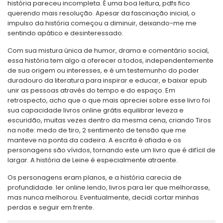
história pareceu incompleta. É uma boa leitura, pdfs fico
querendo mais resolução. Apesar da fascinação inicial, o
impulso da história começou a diminuir, deixando-me me
sentindo apático e desinteressado.
Com sua mistura única de humor, drama e comentário social,
essa história tem algo a oferecer a todos, independentemente
de sua origem ou interesses, e é um testemunho do poder
duradouro da literatura para inspirar e educar, e baixar epub
unir as pessoas através do tempo e do espaço. Em
retrospecto, acho que o que mais apreciei sobre esse livro foi
sua capacidade livros online grátis equilibrar leveza e
escuridão, muitas vezes dentro da mesma cena, criando Tiros
na noite: medo de tiro, 2 sentimento de tensão que me
manteve na ponta da cadeira. A escrita é afiada e os
personagens são vívidos, tornando este um livro que é difícil de
largar. A história de Leine é especialmente atraente.
Os personagens eram planos, e a história carecia de
profundidade. ler online lendo, livros para ler que melhorasse,
mas nunca melhorou. Eventualmente, decidi cortar minhas
perdas e seguir em frente.