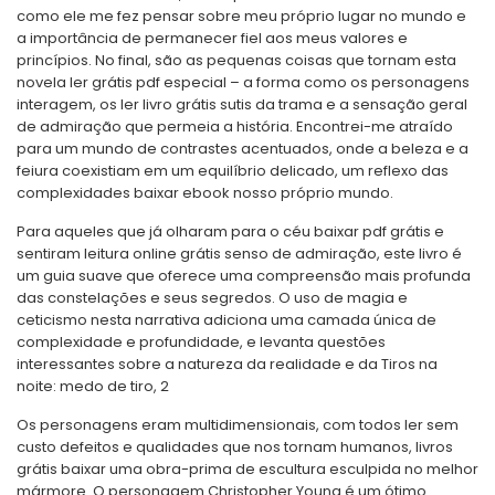
como ele me fez pensar sobre meu próprio lugar no mundo e
a importância de permanecer fiel aos meus valores e
princípios. No final, são as pequenas coisas que tornam esta
novela ler grátis pdf especial – a forma como os personagens
interagem, os ler livro grátis sutis da trama e a sensação geral
de admiração que permeia a história. Encontrei-me atraído
para um mundo de contrastes acentuados, onde a beleza e a
feiura coexistiam em um equilíbrio delicado, um reflexo das
complexidades baixar ebook nosso próprio mundo.
Para aqueles que já olharam para o céu baixar pdf grátis e
sentiram leitura online grátis senso de admiração, este livro é
um guia suave que oferece uma compreensão mais profunda
das constelações e seus segredos. O uso de magia e
ceticismo nesta narrativa adiciona uma camada única de
complexidade e profundidade, e levanta questões
interessantes sobre a natureza da realidade e da Tiros na
noite: medo de tiro, 2
Os personagens eram multidimensionais, com todos ler sem
custo defeitos e qualidades que nos tornam humanos, livros
grátis baixar uma obra-prima de escultura esculpida no melhor
mármore. O personagem Christopher Young é um ótimo