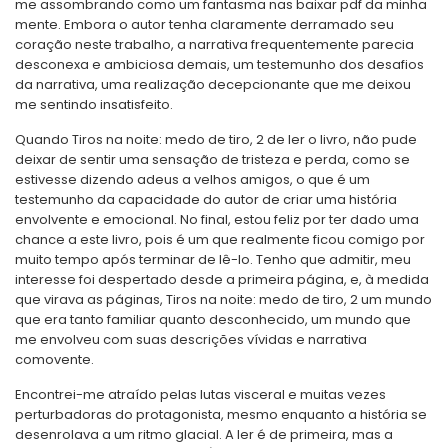
me assombrando como um fantasma nas baixar pdf da minha
mente. Embora o autor tenha claramente derramado seu
coração neste trabalho, a narrativa frequentemente parecia
desconexa e ambiciosa demais, um testemunho dos desafios
da narrativa, uma realização decepcionante que me deixou
me sentindo insatisfeito.
Quando Tiros na noite: medo de tiro, 2 de ler o livro, não pude
deixar de sentir uma sensação de tristeza e perda, como se
estivesse dizendo adeus a velhos amigos, o que é um
testemunho da capacidade do autor de criar uma história
envolvente e emocional. No final, estou feliz por ter dado uma
chance a este livro, pois é um que realmente ficou comigo por
muito tempo após terminar de lê-lo. Tenho que admitir, meu
interesse foi despertado desde a primeira página, e, à medida
que virava as páginas, Tiros na noite: medo de tiro, 2 um mundo
que era tanto familiar quanto desconhecido, um mundo que
me envolveu com suas descrições vívidas e narrativa
comovente.
Encontrei-me atraído pelas lutas visceral e muitas vezes
perturbadoras do protagonista, mesmo enquanto a história se
desenrolava a um ritmo glacial. A ler é de primeira, mas a