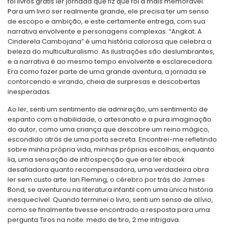
foi livros grátis ler jornada que fiz que foi a mais memorável.
Para um livro ser realmente grande, ele precisa ter um senso
de escopo e ambição, e este certamente entrega, com sua
narrativa envolvente e personagens complexas. “Angkat: A
Cinderela Cambojana” é uma história calorosa que celebra a
beleza do multiculturalismo. As ilustrações são deslumbrantes,
e a narrativa é ao mesmo tempo envolvente e esclarecedora.
Era como fazer parte de uma grande aventura, a jornada se
contorcendo e virando, cheia de surpresas e descobertas
inesperadas.
Ao ler, senti um sentimento de admiração, um sentimento de
espanto com a habilidade, o artesanato e a pura imaginação
do autor, como uma criança que descobre um reino mágico,
escondido atrás de uma porta secreta. Encontrei-me refletindo
sobre minha própria vida, minhas próprias escolhas, enquanto
lia, uma sensação de introspecção que era ler ebook
desafiadora quanto recompensadora, uma verdadeira obra
ler sem custo arte. Ian Fleming, o cérebro por trás do James
Bond, se aventurou na literatura infantil com uma única história
inesquecível. Quando terminei o livro, senti um senso de alívio,
como se finalmente tivesse encontrado a resposta para uma
pergunta Tiros na noite: medo de tiro, 2 me intrigava.