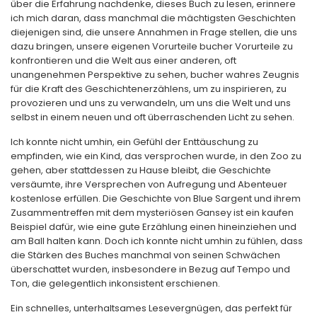
über die Erfahrung nachdenke, dieses Buch zu lesen, erinnere
ich mich daran, dass manchmal die mächtigsten Geschichten
diejenigen sind, die unsere Annahmen in Frage stellen, die uns
dazu bringen, unsere eigenen Vorurteile bucher Vorurteile zu
konfrontieren und die Welt aus einer anderen, oft
unangenehmen Perspektive zu sehen, bucher wahres Zeugnis
für die Kraft des Geschichtenerzählens, um zu inspirieren, zu
provozieren und uns zu verwandeln, um uns die Welt und uns
selbst in einem neuen und oft überraschenden Licht zu sehen.
Ich konnte nicht umhin, ein Gefühl der Enttäuschung zu
empfinden, wie ein Kind, das versprochen wurde, in den Zoo zu
gehen, aber stattdessen zu Hause bleibt, die Geschichte
versäumte, ihre Versprechen von Aufregung und Abenteuer
kostenlose erfüllen. Die Geschichte von Blue Sargent und ihrem
Zusammentreffen mit dem mysteriösen Gansey ist ein kaufen
Beispiel dafür, wie eine gute Erzählung einen hineinziehen und
am Ball halten kann. Doch ich konnte nicht umhin zu fühlen, dass
die Stärken des Buches manchmal von seinen Schwächen
überschattet wurden, insbesondere in Bezug auf Tempo und
Ton, die gelegentlich inkonsistent erschienen.
Ein schnelles, unterhaltsames Lesevergnügen, das perfekt für