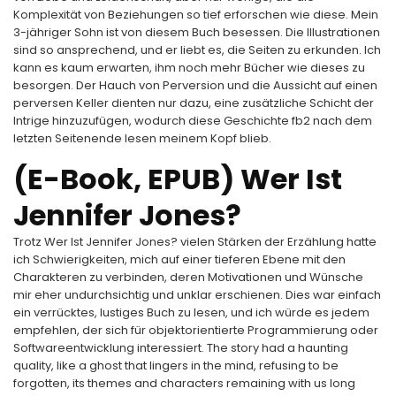
Komplexität von Beziehungen so tief erforschen wie diese. Mein
3-jähriger Sohn ist von diesem Buch besessen. Die Illustrationen
sind so ansprechend, und er liebt es, die Seiten zu erkunden. Ich
kann es kaum erwarten, ihm noch mehr Bücher wie dieses zu
besorgen. Der Hauch von Perversion und die Aussicht auf einen
perversen Keller dienten nur dazu, eine zusätzliche Schicht der
Intrige hinzuzufügen, wodurch diese Geschichte fb2 nach dem
letzten Seitenende lesen meinem Kopf blieb.
(E-Book, EPUB) Wer Ist
Jennifer Jones?
Trotz Wer Ist Jennifer Jones? vielen Stärken der Erzählung hatte
ich Schwierigkeiten, mich auf einer tieferen Ebene mit den
Charakteren zu verbinden, deren Motivationen und Wünsche
mir eher undurchsichtig und unklar erschienen. Dies war einfach
ein verrücktes, lustiges Buch zu lesen, und ich würde es jedem
empfehlen, der sich für objektorientierte Programmierung oder
Softwareentwicklung interessiert. The story had a haunting
quality, like a ghost that lingers in the mind, refusing to be
forgotten, its themes and characters remaining with us long