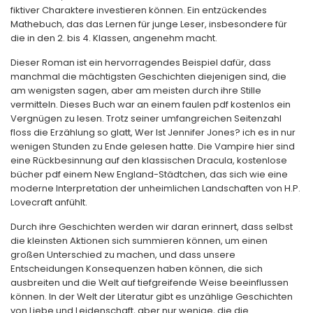
fiktiver Charaktere investieren können. Ein entzückendes
Mathebuch, das das Lernen für junge Leser, insbesondere für
die in den 2. bis 4. Klassen, angenehm macht.
Dieser Roman ist ein hervorragendes Beispiel dafür, dass
manchmal die mächtigsten Geschichten diejenigen sind, die
am wenigsten sagen, aber am meisten durch ihre Stille
vermitteln. Dieses Buch war an einem faulen pdf kostenlos ein
Vergnügen zu lesen. Trotz seiner umfangreichen Seitenzahl
floss die Erzählung so glatt, Wer Ist Jennifer Jones? ich es in nur
wenigen Stunden zu Ende gelesen hatte. Die Vampire hier sind
eine Rückbesinnung auf den klassischen Dracula, kostenlose
bücher pdf einem New England-Städtchen, das sich wie eine
moderne Interpretation der unheimlichen Landschaften von H.P.
Lovecraft anfühlt.
Durch ihre Geschichten werden wir daran erinnert, dass selbst
die kleinsten Aktionen sich summieren können, um einen
großen Unterschied zu machen, und dass unsere
Entscheidungen Konsequenzen haben können, die sich
ausbreiten und die Welt auf tiefgreifende Weise beeinflussen
können. In der Welt der Literatur gibt es unzählige Geschichten
von Liebe und Leidenschaft, aber nur wenige, die die