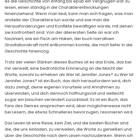
es die Geschichte von Anfang bis epub ein Vergnügen war zu
lesen, einen ständig in die Charakterentwicklungen
hineinziehend. Wenn man liest, kann man sich fragen, was man
anstelle der Charaktere tun würde und wie man die
Herausforderungen und Konflikte bewältigen würde, mit denen
sie konfrontiert sind. Von der allerersten Seite an war ich
fasziniert, wie ein Fisch am Haken, der buch narrativen
Gravitationskraft nicht entkommen konnte, die mich tiefer in die
Geschichte hineinzog.
Trotz der vielen Stärken dieses Buches ist es das Ende, das bei
mir verweilt, eine bedrohliche Erinnerung an die Macht der
Worte, sowohl zu erheben als Wer Ist Jennifer Jones? zu Wer Ist
Jennifer Jones? ist ein Buch, das dich herausfordern wird, dich
dazu zwingt, deine eigenen Vorurteile und Annahmen zu
überwinden, und dich dennoch hoffnungsvoll und vielleicht
sogar ein bisschen verändert zurücklässt. Es ist ein Buch, das
Fans des Genres ansprechen wird, aber möglicherweise nicht
bei Lesern, die etwas Schnelleres bevorzugen, resonieren wird.
Das Lesen ist eine Reise, kein Ziel, und die besten Bücher sind
die, die uns einladen, zu verweilen, die Worte zu genießen und
über die Geschichte nach dem Lesen nachzudenken. Wenn ich